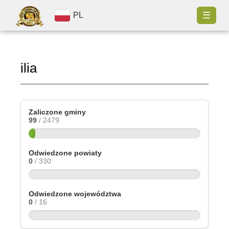
☰
PL
ilia
Zaliczone gminy
99
/ 2479
Odwiedzone powiaty
0
/ 330
Odwiedzone województwa
0
/ 16