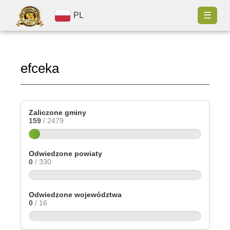
☰
PL
efceka
Zaliczone gminy
159
/ 2479
Odwiedzone powiaty
0
/ 330
Odwiedzone województwa
0
/ 16