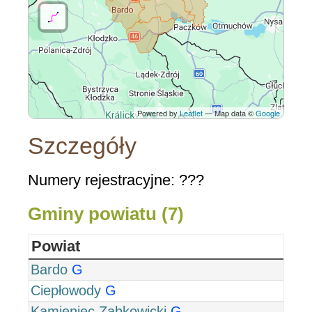
Powered by
Leaflet
— Map data ©
Google
Szczegóły
Numery rejestracyjne: ???
Gminy powiatu (7)
Powiat
Bardo
G
Ciepłowody
G
Kamieniec Ząbkowicki
G