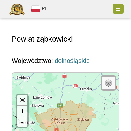
☰
PL
Powiat ząbkowicki
Województwo:
dolnośląskie
+
-