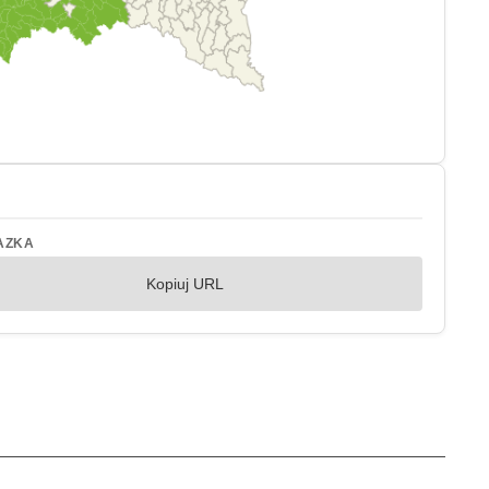
AZKA
Kopiuj URL