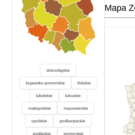
Mapa Z
dolnośląskie
kujawsko-pomorskie
łódzkie
lubelskie
lubuskie
małopolskie
mazowieckie
opolskie
podkarpackie
podlaskie
pomorskie