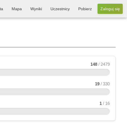
ta
Mapa
Wyniki
Uczestnicy
Pobierz
Zaloguj się
148
/ 2479
19
/ 330
1
/ 16