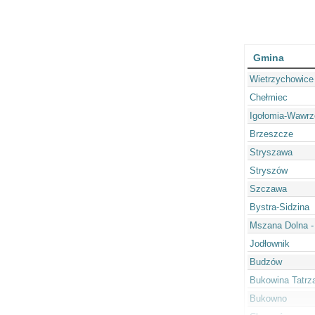
Gmina
Wietrzychowice
Chełmiec
Igołomia-Wawr
Brzeszcze
Stryszawa
Stryszów
Szczawa
Bystra-Sidzina
Mszana Dolna -
Jodłownik
Budzów
Bukowina Tatrz
Bukowno