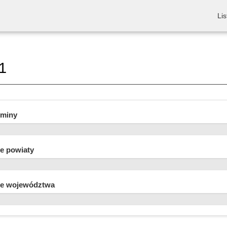
Lis
1
gminy
e powiaty
e województwa