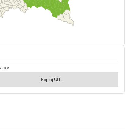
AZKA
Kopiuj URL