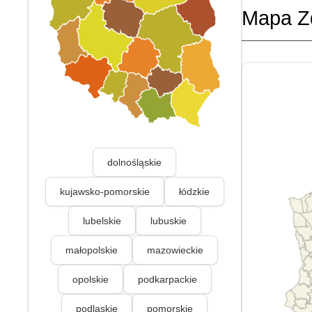
Mapa Z
dolnośląskie
kujawsko-pomorskie
łódzkie
lubelskie
lubuskie
małopolskie
mazowieckie
opolskie
podkarpackie
podlaskie
pomorskie