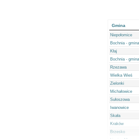
Gmina
Niepołomice
Bochnia - gmina
Kłaj
Bochnia - gmina
Rzezawa
Wielka Wieś
Zielonki
Michałowice
Sułoszowa
Iwanowice
Skała
Kraków
Brzesko