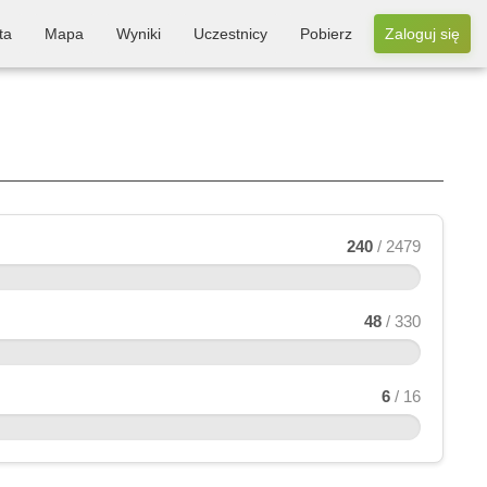
ta
Mapa
Wyniki
Uczestnicy
Pobierz
Zaloguj się
240
/ 2479
48
/ 330
6
/ 16