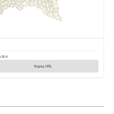
AZKA
Kopiuj URL