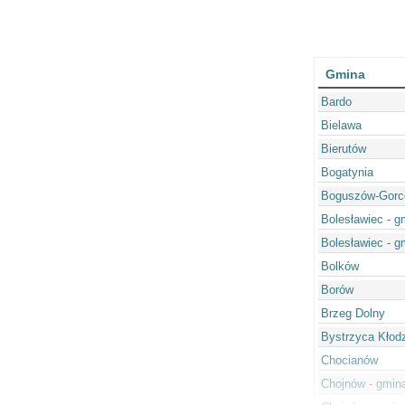
Gmina
Bardo
Bielawa
Bierutów
Bogatynia
Boguszów-Gorc
Bolesławiec - g
Bolesławiec - g
Bolków
Borów
Brzeg Dolny
Bystrzyca Kłod
Chocianów
Chojnów - gmin