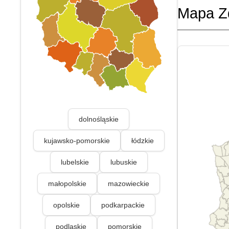
Mapa Z
dolnośląskie
kujawsko-pomorskie
łódzkie
lubelskie
lubuskie
małopolskie
mazowieckie
opolskie
podkarpackie
podlaskie
pomorskie