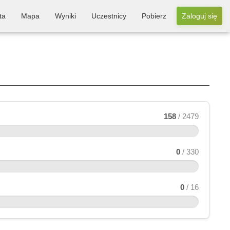
ta
Mapa
Wyniki
Uczestnicy
Pobierz
Zaloguj się
158
/ 2479
0
/ 330
0
/ 16