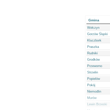
Gmina
Wołczyn
Gorzów Śląski
Kluczbork
Praszka
Rudniki
Grodków
Przeworno
Strzelin
Popielów
Pokój
Niemodlin
Murów
Lewin Brzeski