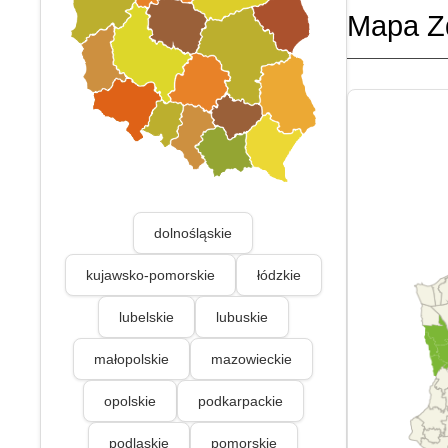
Mapa Z
dolnośląskie
kujawsko-pomorskie
łódzkie
lubelskie
lubuskie
małopolskie
mazowieckie
opolskie
podkarpackie
podlaskie
pomorskie