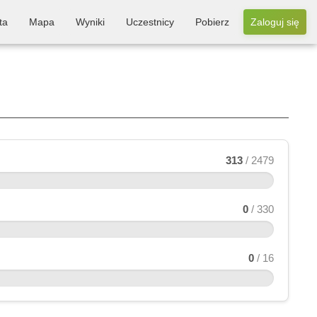
ta
Mapa
Wyniki
Uczestnicy
Pobierz
Zaloguj się
313
/ 2479
0
/ 330
0
/ 16