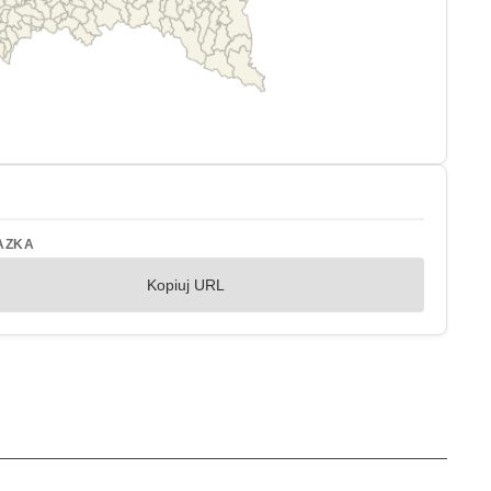
AZKA
Kopiuj URL