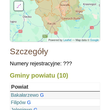
Powered by
Leaflet
— Map data ©
Google
Szczegóły
Numery rejestracyjne: ???
Gminy powiatu (10)
Powiat
Bakałarzewo
G
Filipów
G
Jeleniewo
G