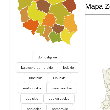
Mapa Z
dolnośląskie
kujawsko-pomorskie
łódzkie
lubelskie
lubuskie
małopolskie
mazowieckie
opolskie
podkarpackie
podlaskie
pomorskie