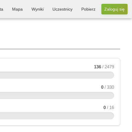
ta
Mapa
Wyniki
Uczestnicy
Pobierz
Zaloguj się
136
/ 2479
0
/ 330
0
/ 16