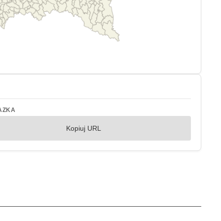
AZKA
Kopiuj URL