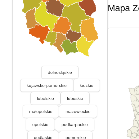
Mapa Z
dolnośląskie
kujawsko-pomorskie
łódzkie
lubelskie
lubuskie
małopolskie
mazowieckie
opolskie
podkarpackie
podlaskie
pomorskie