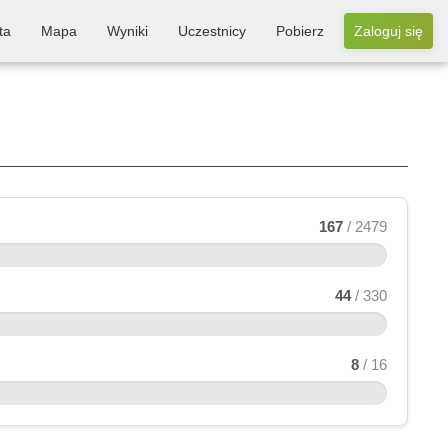
ta
Mapa
Wyniki
Uczestnicy
Pobierz
Zaloguj się
167
/ 2479
44
/ 330
8
/ 16