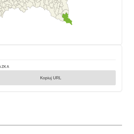
AZKA
Kopiuj URL