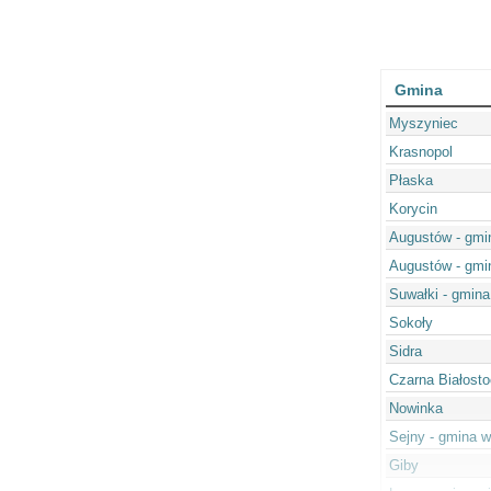
Gmina
Myszyniec
Krasnopol
Płaska
Korycin
Augustów - gmi
Augustów - gmi
Suwałki - gmina
Sokoły
Sidra
Czarna Białost
Nowinka
Sejny - gmina w
Giby