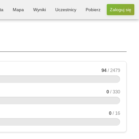
ta
Mapa
Wyniki
Uczestnicy
Pobierz
Zaloguj się
94
/ 2479
0
/ 330
0
/ 16