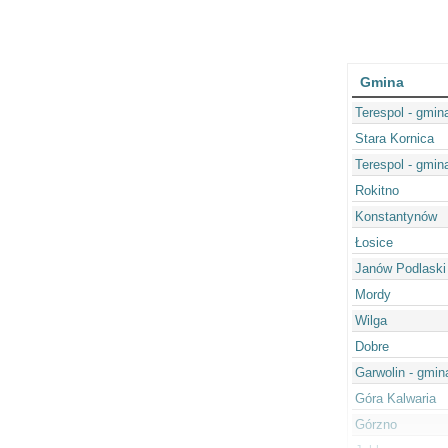
Gmina
Terespol - gmin
Stara Kornica
Terespol - gmin
Rokitno
Konstantynów
Łosice
Janów Podlaski
Mordy
Wilga
Dobre
Garwolin - gmin
Góra Kalwaria
Górzno