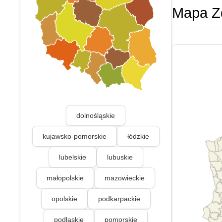
Mapa Z
dolnośląskie
kujawsko-pomorskie
łódzkie
lubelskie
lubuskie
małopolskie
mazowieckie
opolskie
podkarpackie
podlaskie
pomorskie