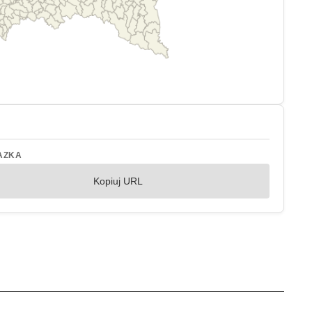
AZKA
Kopiuj URL