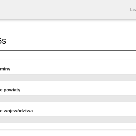
Lis
6s
gminy
e powiaty
e województwa