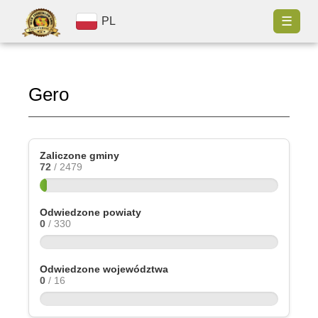
☰
PL
Gero
Zaliczone gminy
72
/ 2479
Odwiedzone powiaty
0
/ 330
Odwiedzone województwa
0
/ 16