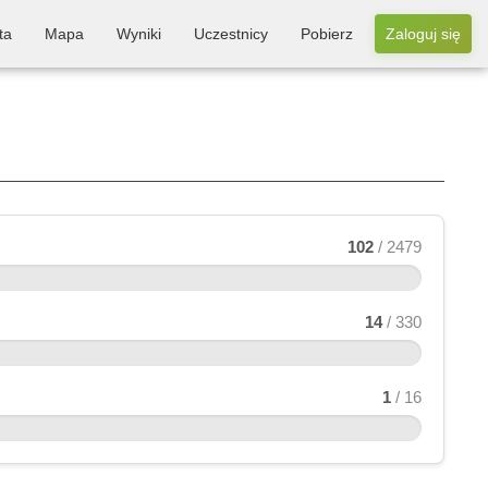
ta
Mapa
Wyniki
Uczestnicy
Pobierz
Zaloguj się
102
/ 2479
14
/ 330
1
/ 16