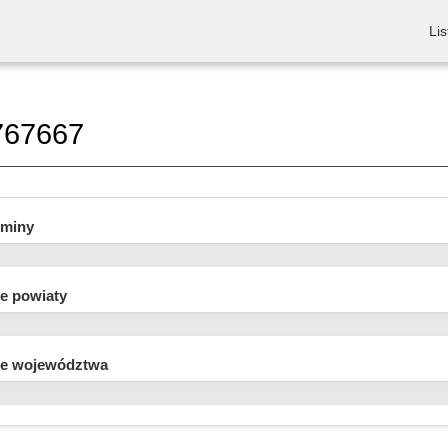
Lis
767667
gminy
e powiaty
e województwa