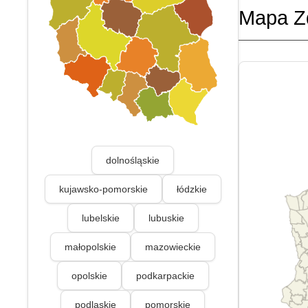
Mapa Z
dolnośląskie
kujawsko-pomorskie
łódzkie
lubelskie
lubuskie
małopolskie
mazowieckie
opolskie
podkarpackie
podlaskie
pomorskie