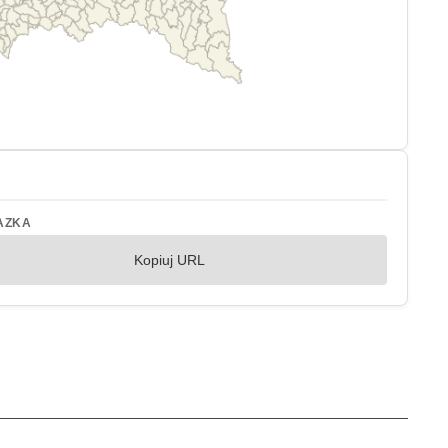
AZKA
Kopiuj URL