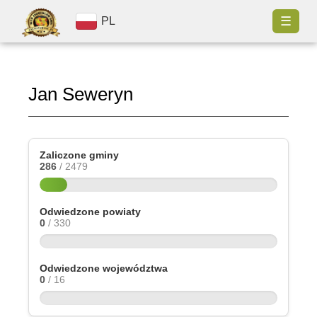
☰
PL
Jan Seweryn
Zaliczone gminy
286
/ 2479
Odwiedzone powiaty
0
/ 330
Odwiedzone województwa
0
/ 16