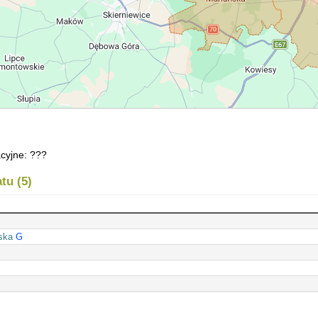
cyjne: ???
tu (5)
ska
G