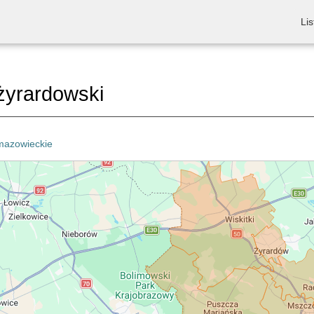
Lis
żyrardowski
mazowieckie