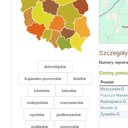
Szczegóły
Numery rejestra
dolnośląskie
Gminy powia
kujawsko-pomorskie
łódzkie
Powiat
Mszczonów
G
lubelskie
lubuskie
Puszcza Mariań
Radziejowice
G
małopolskie
mazowieckie
Wiskitki
G
Żyrardów
G
opolskie
podkarpackie
podlaskie
pomorskie