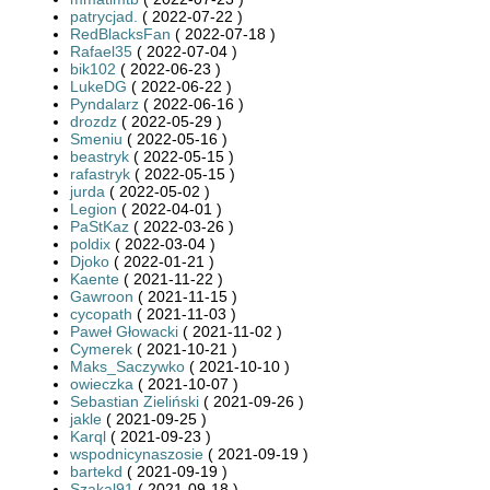
patrycjad.
( 2022-07-22 )
RedBlacksFan
( 2022-07-18 )
Rafael35
( 2022-07-04 )
bik102
( 2022-06-23 )
LukeDG
( 2022-06-22 )
Pyndalarz
( 2022-06-16 )
drozdz
( 2022-05-29 )
Smeniu
( 2022-05-16 )
beastryk
( 2022-05-15 )
rafastryk
( 2022-05-15 )
jurda
( 2022-05-02 )
Legion
( 2022-04-01 )
PaStKaz
( 2022-03-26 )
poldix
( 2022-03-04 )
Djoko
( 2022-01-21 )
Kaente
( 2021-11-22 )
Gawroon
( 2021-11-15 )
cycopath
( 2021-11-03 )
Paweł Głowacki
( 2021-11-02 )
Cymerek
( 2021-10-21 )
Maks_Saczywko
( 2021-10-10 )
owieczka
( 2021-10-07 )
Sebastian Zieliński
( 2021-09-26 )
jakle
( 2021-09-25 )
Karql
( 2021-09-23 )
wspodnicynaszosie
( 2021-09-19 )
bartekd
( 2021-09-19 )
Szakal91
( 2021-09-18 )