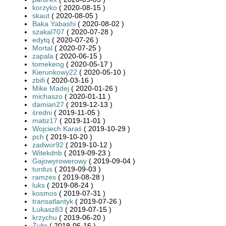
korzyko
( 2020-08-15 )
skaut
( 2020-08-05 )
Baka Yabashi
( 2020-08-02 )
szakal707
( 2020-07-28 )
edytq
( 2020-07-26 )
Mortal
( 2020-07-25 )
zapala
( 2020-06-15 )
tomekeng
( 2020-05-17 )
Kierunkowy22
( 2020-05-10 )
zbifi
( 2020-03-16 )
Mike Madej
( 2020-01-26 )
michaszo
( 2020-01-11 )
damian27
( 2019-12-13 )
średni
( 2019-11-05 )
matiz17
( 2019-11-01 )
Wojciech Karaś
( 2019-10-29 )
pch
( 2019-10-20 )
zadwor92
( 2019-10-12 )
Witekdnb
( 2019-09-23 )
Gajowyrowerowy
( 2019-09-04 )
turdus
( 2019-09-03 )
ramzes
( 2019-08-28 )
luks
( 2019-08-24 )
kosmos
( 2019-07-31 )
transatlantyk
( 2019-07-26 )
Łukasz83
( 2019-07-15 )
krzychu
( 2019-06-20 )
Żubr
( 2019-06-16 )