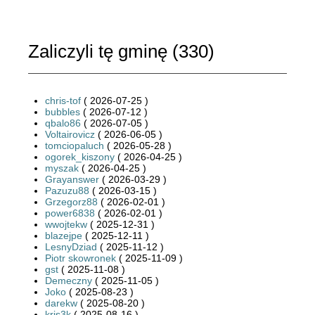
Zaliczyli tę gminę (
330
)
chris-tof
( 2026-07-25 )
bubbles
( 2026-07-12 )
qbalo86
( 2026-07-05 )
Voltairovicz
( 2026-06-05 )
tomciopaluch
( 2026-05-28 )
ogorek_kiszony
( 2026-04-25 )
myszak
( 2026-04-25 )
Grayanswer
( 2026-03-29 )
Pazuzu88
( 2026-03-15 )
Grzegorz88
( 2026-02-01 )
power6838
( 2026-02-01 )
wwojtekw
( 2025-12-31 )
blazejpe
( 2025-12-11 )
LesnyDziad
( 2025-11-12 )
Piotr skowronek
( 2025-11-09 )
gst
( 2025-11-08 )
Demeczny
( 2025-11-05 )
Joko
( 2025-08-23 )
darekw
( 2025-08-20 )
kris3k
( 2025-08-16 )