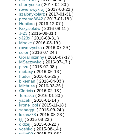
cherrycoke
( 2017-04-30 )
rowerowykraj
( 2017-03-22 )
szalonykolarz
( 2017-01-31 )
przemo3642
( 2017-01-18 )
Hupikao
( 2016-12-07 )
Krzysiekdw
( 2016-09-11 )
J-23
( 2016-08-31 )
xJ23x
( 2016-08-31 )
Mooke
( 2016-08-19 )
rowerzystka
( 2016-07-29 )
soier
( 2016-07-24 )
Góral nizinny
( 2016-07-17 )
MSaczywko
( 2016-07-17 )
pirzu
( 2016-07-08 )
metaxy
( 2016-06-13 )
Ifudor
( 2016-05-25 )
bikeman
( 2016-04-03 )
Michuss
( 2016-03-26 )
Clericis
( 2016-02-13 )
Tereska
( 2016-01-30 )
yacek
( 2016-01-14 )
krone_pol
( 2015-11-18 )
sebaqgti
( 2015-09-24 )
lukasz78
( 2015-08-23 )
tjtj
( 2015-08-22 )
didzej
( 2015-08-22 )
yoshko
( 2015-08-14 )
miko00
( 2015-08-06 )