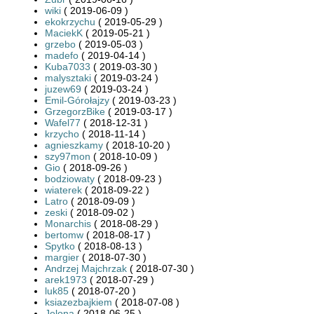
wiki
( 2019-06-09 )
ekokrzychu
( 2019-05-29 )
MaciekK
( 2019-05-21 )
grzebo
( 2019-05-03 )
madefo
( 2019-04-14 )
Kuba7033
( 2019-03-30 )
malysztaki
( 2019-03-24 )
juzew69
( 2019-03-24 )
Emil-Górołajzy
( 2019-03-23 )
GrzegorzBike
( 2019-03-17 )
Wafel77
( 2018-12-31 )
krzycho
( 2018-11-14 )
agnieszkamy
( 2018-10-20 )
szy97mon
( 2018-10-09 )
Gio
( 2018-09-26 )
bodziowaty
( 2018-09-23 )
wiaterek
( 2018-09-22 )
Latro
( 2018-09-09 )
zeski
( 2018-09-02 )
Monarchis
( 2018-08-29 )
bertomw
( 2018-08-17 )
Spytko
( 2018-08-13 )
margier
( 2018-07-30 )
Andrzej Majchrzak
( 2018-07-30 )
arek1973
( 2018-07-29 )
luk85
( 2018-07-20 )
ksiazezbajkiem
( 2018-07-08 )
Jelona
( 2018-06-25 )