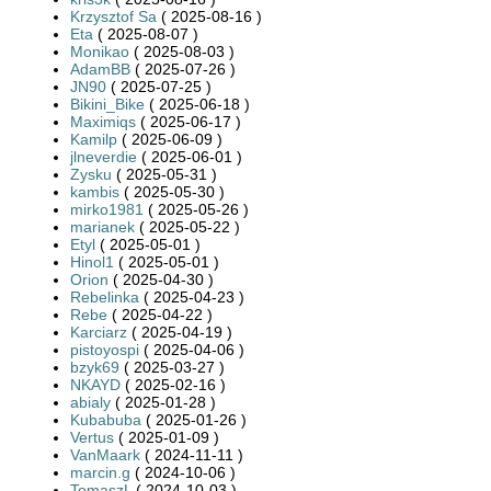
Krzysztof Sa
( 2025-08-16 )
Eta
( 2025-08-07 )
Monikao
( 2025-08-03 )
AdamBB
( 2025-07-26 )
JN90
( 2025-07-25 )
Bikini_Bike
( 2025-06-18 )
Maximiqs
( 2025-06-17 )
Kamilp
( 2025-06-09 )
jlneverdie
( 2025-06-01 )
Zysku
( 2025-05-31 )
kambis
( 2025-05-30 )
mirko1981
( 2025-05-26 )
marianek
( 2025-05-22 )
Etyl
( 2025-05-01 )
Hinol1
( 2025-05-01 )
Orion
( 2025-04-30 )
Rebelinka
( 2025-04-23 )
Rebe
( 2025-04-22 )
Karciarz
( 2025-04-19 )
pistoyospi
( 2025-04-06 )
bzyk69
( 2025-03-27 )
NKAYD
( 2025-02-16 )
abialy
( 2025-01-28 )
Kubabuba
( 2025-01-26 )
Vertus
( 2025-01-09 )
VanMaark
( 2024-11-11 )
marcin.g
( 2024-10-06 )
TomaszL
( 2024-10-03 )