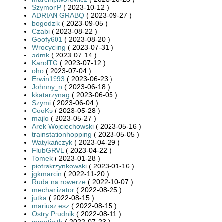
SzymonP
( 2023-10-12 )
ADRIAN GRABQ
( 2023-09-27 )
bogodzik
( 2023-09-05 )
Czabi
( 2023-08-22 )
Goofy601
( 2023-08-20 )
Wrocycling
( 2023-07-31 )
admk
( 2023-07-14 )
KarolTG
( 2023-07-12 )
oho
( 2023-07-04 )
Erwin1993
( 2023-06-23 )
Johnny_n
( 2023-06-18 )
kkatarzynag
( 2023-06-05 )
Szymi
( 2023-06-04 )
CooKs
( 2023-05-28 )
majlo
( 2023-05-27 )
Arek Wojciechowski
( 2023-05-16 )
trainstationhopping
( 2023-05-05 )
Watykańczyk
( 2023-04-29 )
FlubGRVL
( 2023-04-22 )
Tomek
( 2023-01-28 )
piotrskrzynkowski
( 2023-01-16 )
jgkmarcin
( 2022-11-20 )
Ruda na rowerze
( 2022-10-07 )
mechanizator
( 2022-08-25 )
jutka
( 2022-08-15 )
mariusz.esz
( 2022-08-15 )
Ostry Prudnik
( 2022-08-11 )
mmatimtb
( 2022-07-23 )