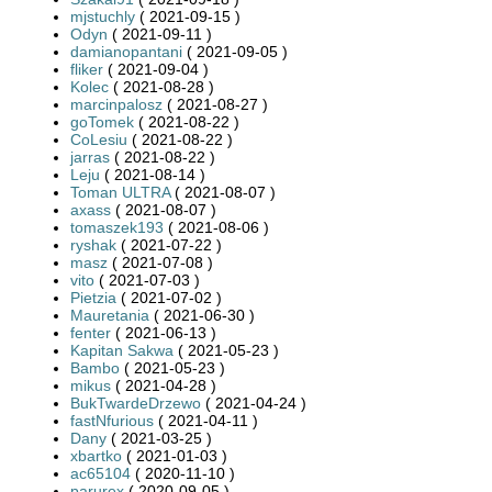
mjstuchly
( 2021-09-15 )
Odyn
( 2021-09-11 )
damianopantani
( 2021-09-05 )
fliker
( 2021-09-04 )
Kolec
( 2021-08-28 )
marcinpalosz
( 2021-08-27 )
goTomek
( 2021-08-22 )
CoLesiu
( 2021-08-22 )
jarras
( 2021-08-22 )
Leju
( 2021-08-14 )
Toman ULTRA
( 2021-08-07 )
axass
( 2021-08-07 )
tomaszek193
( 2021-08-06 )
ryshak
( 2021-07-22 )
masz
( 2021-07-08 )
vito
( 2021-07-03 )
Pietzia
( 2021-07-02 )
Mauretania
( 2021-06-30 )
fenter
( 2021-06-13 )
Kapitan Sakwa
( 2021-05-23 )
Bambo
( 2021-05-23 )
mikus
( 2021-04-28 )
BukTwardeDrzewo
( 2021-04-24 )
fastNfurious
( 2021-04-11 )
Dany
( 2021-03-25 )
xbartko
( 2021-01-03 )
ac65104
( 2020-11-10 )
parurex
( 2020-09-05 )