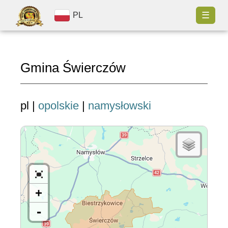
☰
PL
Gmina Świerczów
pl |
opolskie
|
namysłowski
+
-