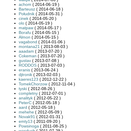
achom
( 2014-06-19 )
Barteusz
( 2014-06-18 )
Południk
( 2014-05-31 )
cinek
( 2014-05-20 )
olo
( 2014-05-19 )
matpaw
( 2014-05-17 )
Borafu
( 2014-05-15 )
Almon
( 2014-05-15 )
vagabond
( 2014-01-06 )
montana21
( 2013-08-03 )
aaadam
( 2013-07-20 )
Cokeman
( 2013-07-20 )
gustav
( 2013-07-08 )
RODDOS
( 2013-07-03 )
eranis
( 2013-06-24 )
djtronik
( 2013-02-03 )
kaeres123
( 2012-12-22 )
TomekChorzow
( 2012-11-04 )
tyski
( 2012-08-26 )
completny
( 2012-07-01 )
analityk
( 2012-05-22 )
PeterC
( 2012-05-18 )
aard
( 2012-05-18 )
mehehe
( 2012-05-09 )
Novak91
( 2012-01-31 )
emty13
( 2011-09-20 )
Powsinoga
( 2011-08-25 )
wasduch
( 2011-07-29 )