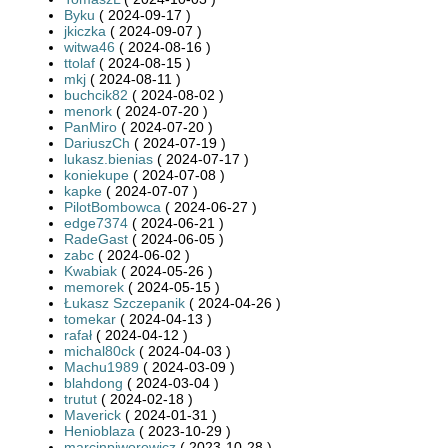
Byku
( 2024-09-17 )
jkiczka
( 2024-09-07 )
witwa46
( 2024-08-16 )
ttolaf
( 2024-08-15 )
mkj
( 2024-08-11 )
buchcik82
( 2024-08-02 )
menork
( 2024-07-20 )
PanMiro
( 2024-07-20 )
DariuszCh
( 2024-07-19 )
lukasz.bienias
( 2024-07-17 )
koniekupe
( 2024-07-08 )
kapke
( 2024-07-07 )
PilotBombowca
( 2024-06-27 )
edge7374
( 2024-06-21 )
RadeGast
( 2024-06-05 )
zabc
( 2024-06-02 )
Kwabiak
( 2024-05-26 )
memorek
( 2024-05-15 )
Łukasz Szczepanik
( 2024-04-26 )
tomekar
( 2024-04-13 )
rafał
( 2024-04-12 )
michal80ck
( 2024-04-03 )
Machu1989
( 2024-03-09 )
blahdong
( 2024-03-04 )
trutut
( 2024-02-18 )
Maverick
( 2024-01-31 )
Henioblaza
( 2023-10-29 )
marcinpiworowicz
( 2023-10-28 )