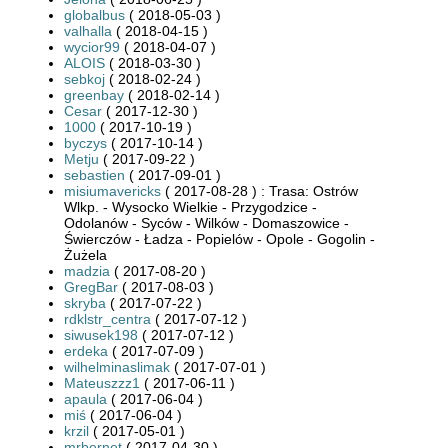
globalbus
( 2018-05-03 )
valhalla
( 2018-04-15 )
wycior99
( 2018-04-07 )
ALOIS
( 2018-03-30 )
sebkoj
( 2018-02-24 )
greenbay
( 2018-02-14 )
Cesar
( 2017-12-30 )
1000
( 2017-10-19 )
byczys
( 2017-10-14 )
Metju
( 2017-09-22 )
sebastien
( 2017-09-01 )
misiumavericks
( 2017-08-28 ) : Trasa: Ostrów
Wlkp. - Wysocko Wielkie - Przygodzice -
Odolanów - Syców - Wilków - Domaszowice -
Świerczów - Ładza - Popielów - Opole - Gogolin -
Żużela
madzia
( 2017-08-20 )
GregBar
( 2017-08-03 )
skryba
( 2017-07-22 )
rdklstr_centra
( 2017-07-12 )
siwusek198
( 2017-07-12 )
erdeka
( 2017-07-09 )
wilhelminaslimak
( 2017-07-01 )
Mateuszzz1
( 2017-06-11 )
apaula
( 2017-06-04 )
miś
( 2017-06-04 )
krzil
( 2017-05-01 )
mrbernet
( 2017-04-30 )