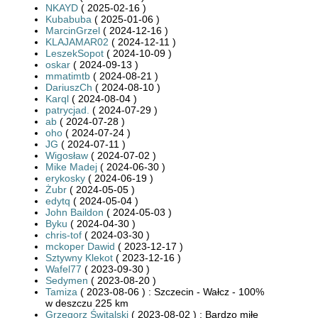
NKAYD
( 2025-02-16 )
Kubabuba
( 2025-01-06 )
MarcinGrzel
( 2024-12-16 )
KLAJAMAR02
( 2024-12-11 )
LeszekSopot
( 2024-10-09 )
oskar
( 2024-09-13 )
mmatimtb
( 2024-08-21 )
DariuszCh
( 2024-08-10 )
Karql
( 2024-08-04 )
patrycjad.
( 2024-07-29 )
ab
( 2024-07-28 )
oho
( 2024-07-24 )
JG
( 2024-07-11 )
Wigosław
( 2024-07-02 )
Mike Madej
( 2024-06-30 )
erykosky
( 2024-06-19 )
Żubr
( 2024-05-05 )
edytq
( 2024-05-04 )
John Baildon
( 2024-05-03 )
Byku
( 2024-04-30 )
chris-tof
( 2024-03-30 )
mckoper Dawid
( 2023-12-17 )
Sztywny Klekot
( 2023-12-16 )
Wafel77
( 2023-09-30 )
Sedymen
( 2023-08-20 )
Tamiza
( 2023-08-06 ) : Szczecin - Wałcz - 100%
w deszczu 225 km
Grzegorz Świtalski
( 2023-08-02 ) : Bardzo miłe