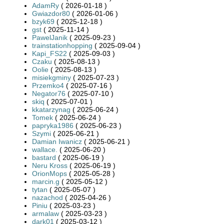
AdamRy
( 2026-01-18 )
Gwiazdor80
( 2026-01-06 )
bzyk69
( 2025-12-18 )
gst
( 2025-11-14 )
PawelJanik
( 2025-09-23 )
trainstationhopping
( 2025-09-04 )
Kapi_FS22
( 2025-09-03 )
Czaku
( 2025-08-13 )
Oolie
( 2025-08-13 )
misiekgminy
( 2025-07-23 )
Przemko4
( 2025-07-16 )
Negator76
( 2025-07-10 )
skiq
( 2025-07-01 )
kkatarzynag
( 2025-06-24 )
Tomek
( 2025-06-24 )
papryka1986
( 2025-06-23 )
Szymi
( 2025-06-21 )
Damian Iwanicz
( 2025-06-21 )
wallace.
( 2025-06-20 )
bastard
( 2025-06-19 )
Neru Kross
( 2025-06-19 )
OrionMops
( 2025-05-28 )
marcin.g
( 2025-05-12 )
tytan
( 2025-05-07 )
nazachod
( 2025-04-26 )
Piniu
( 2025-03-23 )
armalaw
( 2025-03-23 )
dark01
( 2025-03-12 )