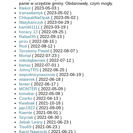
panie w urzędzie gminy. Obdarowały, czym mogły.
Klekot
( 2023-05-03 )
transatlantyk
( 2023-05-02 )
ChlopakNaOpak
( 2023-05-02 )
Watykańczyk
( 2023-04-29 )
kamil41111
( 2023-03-19 )
horacy 13
( 2022-09-25 )
Rafael35
( 2022-09-13 )
pirzu
( 2022-08-15 )
Rod
( 2022-08-12 )
Szczesny Paweł
( 2022-08-07 )
Mortal
( 2022-07-23 )
mikolajbieniek
( 2022-07-12 )
banas
( 2022-07-01 )
JohnyTRS
( 2022-06-25 )
wspodnicynaszosie
( 2022-06-19 )
wiaterek
( 2022-06-18 )
fenter
( 2022-06-17 )
MONTER
( 2022-05-09 )
tomekar
( 2022-05-08 )
Czarko
( 2022-04-13 )
Kwabiak
( 2021-10-18 )
jajo1922
( 2021-09-09 )
Kaente
( 2021-08-01 )
Szyciak
( 2021-06-30 )
Jebak Leśny
( 2021-06-23 )
Tisu69
( 2021-06-23 )
Karol Nawrocki
( 2021-06-21 )