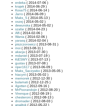
erdeka
( 2014-07-06 )
krajek
( 2014-06-29 )
Kosa75
( 2014-06-14 )
Jarro
( 2014-06-09 )
Maks_S
( 2014-05-13 )
oszej
( 2014-05-02 )
dewunska
( 2014-05-02 )
szafar
( 2014-04-23 )
Alfi
( 2014-02-06 )
Wania
( 2014-02-06 )
yarasq
( 2014-02-04 )
piszczorowicz
( 2013-08-31 )
moi
( 2013-08-11 )
akacja
( 2013-07-30 )
mdaniel
( 2013-07-19 )
KiESWY
( 2013-07-13 )
gustav
( 2013-07-08 )
riper1617
( 2013-06-09 )
Maks_Saczywko
( 2013-05-05 )
hiacynt
( 2013-05-02 )
memorek
( 2012-12-30 )
bulamati
( 2012-12-25 )
4gotten
( 2012-09-16 )
MrPoorandojin
( 2012-08-20 )
Virenque
( 2012-08-19 )
chesteroni
( 2012-08-13 )
dromader
( 2012-08-03 )
analityk
( 2012-05-22 )