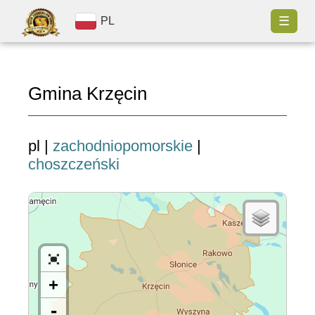
☰
PL
Gmina Krzęcin
pl |
zachodniopomorskie
|
choszczeński
+
-