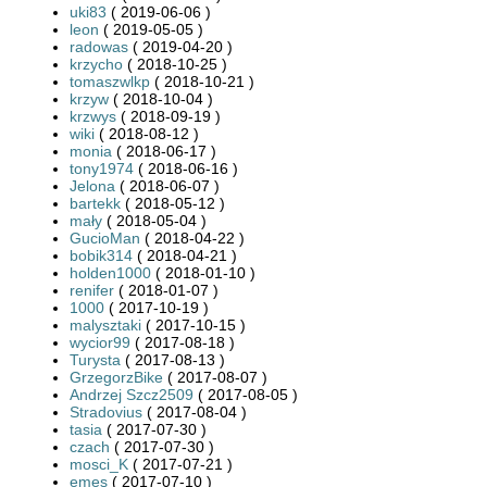
uki83
( 2019-06-06 )
leon
( 2019-05-05 )
radowas
( 2019-04-20 )
krzycho
( 2018-10-25 )
tomaszwlkp
( 2018-10-21 )
krzyw
( 2018-10-04 )
krzwys
( 2018-09-19 )
wiki
( 2018-08-12 )
monia
( 2018-06-17 )
tony1974
( 2018-06-16 )
Jelona
( 2018-06-07 )
bartekk
( 2018-05-12 )
mały
( 2018-05-04 )
GucioMan
( 2018-04-22 )
bobik314
( 2018-04-21 )
holden1000
( 2018-01-10 )
renifer
( 2018-01-07 )
1000
( 2017-10-19 )
malysztaki
( 2017-10-15 )
wycior99
( 2017-08-18 )
Turysta
( 2017-08-13 )
GrzegorzBike
( 2017-08-07 )
Andrzej Szcz2509
( 2017-08-05 )
Stradovius
( 2017-08-04 )
tasia
( 2017-07-30 )
czach
( 2017-07-30 )
mosci_K
( 2017-07-21 )
emes
( 2017-07-10 )