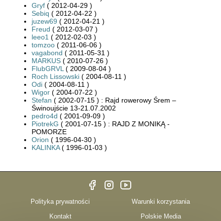
Gryf
( 2012-04-29 )
Sebiq
( 2012-04-22 )
juzew69
( 2012-04-21 )
Freud
( 2012-03-07 )
leeo1
( 2012-02-03 )
tomzoo
( 2011-06-06 )
vagabond
( 2011-05-31 )
MARKUS
( 2010-07-26 )
FlubGRVL
( 2009-08-04 )
Roch Lissowski
( 2004-08-11 )
Odi
( 2004-08-11 )
Wigor
( 2004-07-22 )
Stefan
( 2002-07-15 ) : Rajd rowerowy Śrem –
Świnoujście 13-21.07.2002
pedro4d
( 2001-09-09 )
PiotrekG
( 2001-07-15 ) : RAJD Z MONIKĄ -
POMORZE
Orion
( 1996-04-30 )
KALINKA
( 1996-01-03 )
Polityka prywatności
Warunki korzystania
Kontakt
Polskie Media