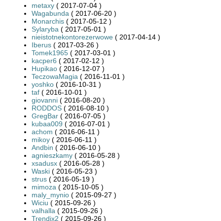
metaxy
( 2017-07-04 )
Wagabunda
( 2017-06-20 )
Monarchis
( 2017-05-12 )
Sylaryba
( 2017-05-01 )
nieistotnekontorezerwowe
( 2017-04-14 )
Iberus
( 2017-03-26 )
Tomek1965
( 2017-03-01 )
kacper6
( 2017-02-12 )
Hupikao
( 2016-12-07 )
TeczowaMagia
( 2016-11-01 )
yoshko
( 2016-10-31 )
taf
( 2016-10-01 )
giovanni
( 2016-08-20 )
RODDOS
( 2016-08-10 )
GregBar
( 2016-07-05 )
kubaa009
( 2016-07-01 )
achom
( 2016-06-11 )
mikoy
( 2016-06-11 )
Andbin
( 2016-06-10 )
agnieszkamy
( 2016-05-28 )
xsadusx
( 2016-05-28 )
Waski
( 2016-05-23 )
strus
( 2016-05-19 )
mimoza
( 2015-10-05 )
maly_mynio
( 2015-09-27 )
Wiciu
( 2015-09-26 )
valhalla
( 2015-09-26 )
Trendix2
( 2015-09-26 )