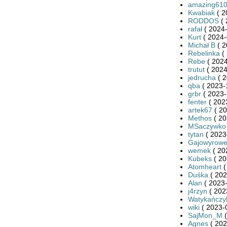
amazing61
Kwabiak
( 2
RODDOS
( 
rafał
( 2024-
Kurt
( 2024-
Michał B
( 2
Rebelinka
( 
Rebe
( 2024
trutut
( 2024
jedrucha
( 2
qba
( 2023-
grbr
( 2023-
fenter
( 202
artek67
( 20
Methos
( 20
MSaczywko
tytan
( 2023
Gajowyrowe
wemek
( 20
Kubeks
( 20
Atomheart
(
Duśka
( 202
Alan
( 2023-
j4rzyn
( 202
Watykańczy
wiki
( 2023-
SajMon_M
(
Agnes
( 202