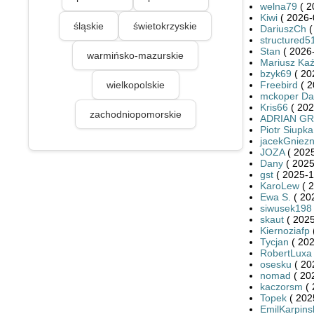
welna79
( 2
Kiwi
( 2026-
śląskie
świetokrzyskie
DariuszCh
(
structured5
Stan
( 2026-
warmińsko-mazurskie
Mariusz Ka
bzyk69
( 20
wielkopolskie
Freebird
( 2
mckoper Da
Kris66
( 202
zachodniopomorskie
ADRIAN G
Piotr Siupka
jacekGniez
JOZA
( 2025
Dany
( 2025
gst
( 2025-1
KaroLew
( 2
Ewa S.
( 20
siwusek198
skaut
( 2025
Kiernoziafp
Tycjan
( 202
RobertLuxa
osesku
( 20
nomad
( 20
kaczorsm
( 
Topek
( 202
EmilKarpins