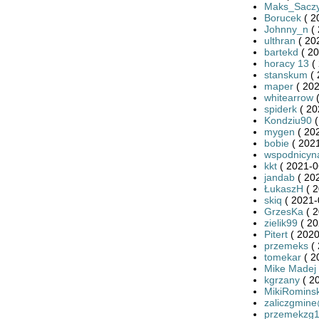
Maks_Sacz
Borucek
( 2
Johnny_n
( 
ulthran
( 20
bartekd
( 20
horacy 13
( 
stanskum
( 
maper
( 202
whitearrow
(
spiderk
( 20
Kondziu90
(
mygen
( 20
bobie
( 2021
wspodnicyn
kkt
( 2021-0
jandab
( 20
ŁukaszH
( 2
skiq
( 2021-
GrzesKa
( 2
zielik99
( 20
Pitert
( 2020
przemeks
( 
tomekar
( 2
Mike Madej
kgrzany
( 2
MikiRominsk
zaliczgmine
przemekzg