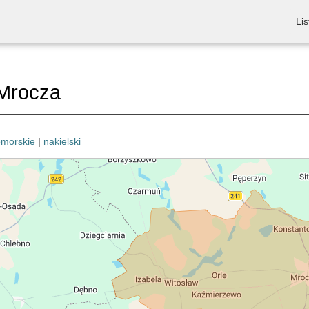
Lis
Mrocza
omorskie
|
nakielski