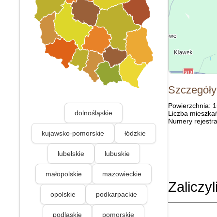
Szczegóły
Powierzchnia: 
dolnośląskie
Liczba mieszka
Numery rejestra
kujawsko-pomorskie
łódzkie
lubelskie
lubuskie
małopolskie
mazowieckie
Zaliczyl
opolskie
podkarpackie
podlaskie
pomorskie