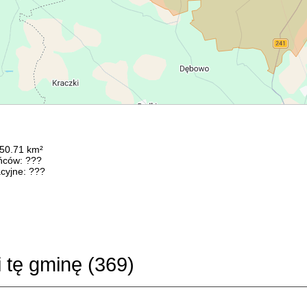
150.71 km²
ńców: ???
cyjne: ???
i tę gminę (
369
)