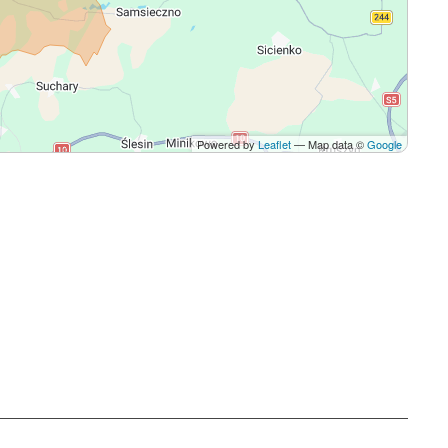
Powered by
Leaflet
— Map data ©
Google