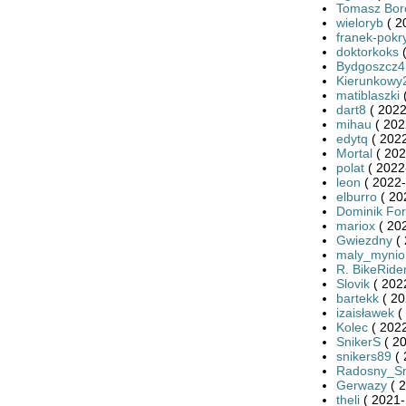
Tomasz Bor
wieloryb
( 2
franek-pokr
doktorkoks
(
Bydgoszcz
Kierunkowy
matiblaszki
(
dart8
( 2022
mihau
( 202
edytq
( 2022
Mortal
( 202
polat
( 2022
leon
( 2022-
elburro
( 20
Dominik Fo
mariox
( 20
Gwiezdny
( 
maly_mynio
R. BikeRide
Slovik
( 202
bartekk
( 20
izaisławek
(
Kolec
( 2022
SnikerS
( 20
snikers89
( 
Radosny_S
Gerwazy
( 2
theli
( 2021-