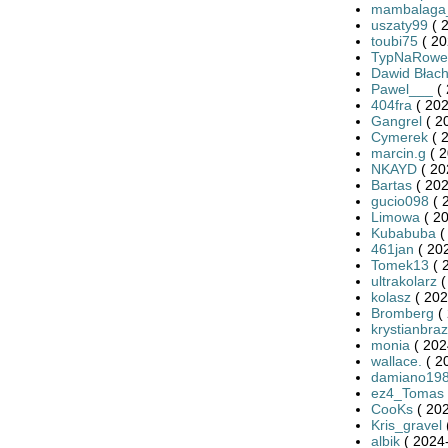
mambalaga
uszaty99
( 
toubi75
( 20
TypNaRowe
Dawid Błac
Pawel___
( 
404fra
( 202
Gangrel
( 2
Cymerek
( 
marcin.g
( 2
NKAYD
( 20
Bartas
( 202
gucio098
( 
Limowa
( 20
Kubabuba
(
461jan
( 20
Tomek13
( 
ultrakolarz
(
kolasz
( 202
Bromberg
( 
krystianbra
monia
( 202
wallace.
( 2
damiano19
ez4_Tomas
CooKs
( 202
Kris_gravel
albik
( 2024-