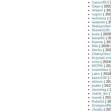
maciur89
( 
Gepo
( 2020
Artekm
( 20
rogorz
( 202
lechulysy
( 
wiaterek
( 2
Maksymilia
Marek3105
tuutu
( 2020
lesiak82
( 2
Kaente
( 20
Miki
( 2020-
kłochu
( 202
ZdalnyOdcz
Krzysiek trol
mmz
( 2019
MCPIK
( 20
mariobiker
(
Latro
( 2019
kazzz100
( 
elizium
( 20
poldix
( 201
zlyszelag
( 
radzik_lbn
(
marek
( 201
KubaSz
( 20
GrzegorzBi
chrabu
( 20