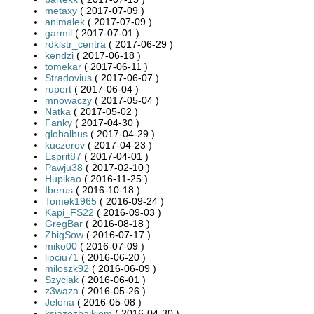
metaxy
( 2017-07-09 )
animalek
( 2017-07-09 )
garmil
( 2017-07-01 )
rdklstr_centra
( 2017-06-29 )
kendzi
( 2017-06-18 )
tomekar
( 2017-06-11 )
Stradovius
( 2017-06-07 )
rupert
( 2017-06-04 )
mnowaczy
( 2017-05-04 )
Natka
( 2017-05-02 )
Fanky
( 2017-04-30 )
globalbus
( 2017-04-29 )
kuczerov
( 2017-04-23 )
Esprit87
( 2017-04-01 )
Pawju38
( 2017-02-10 )
Hupikao
( 2016-11-25 )
Iberus
( 2016-10-18 )
Tomek1965
( 2016-09-24 )
Kapi_FS22
( 2016-09-03 )
GregBar
( 2016-08-18 )
ZbigSow
( 2016-07-17 )
miko00
( 2016-07-09 )
lipciu71
( 2016-06-20 )
miloszk92
( 2016-06-09 )
Szyciak
( 2016-06-01 )
z3waza
( 2016-05-26 )
Jelona
( 2016-05-08 )
ksiazezbajkiem
( 2016-04-30 )