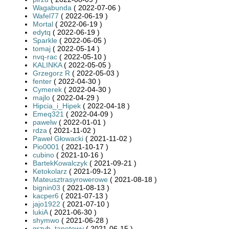
Wagabunda
( 2022-07-06 )
Wafel77
( 2022-06-19 )
Mortal
( 2022-06-19 )
edytq
( 2022-06-19 )
Sparkle
( 2022-06-05 )
tomaj
( 2022-05-14 )
nvq-rac
( 2022-05-10 )
KALINKA
( 2022-05-05 )
Grzegorz R
( 2022-05-03 )
fenter
( 2022-04-30 )
Cymerek
( 2022-04-30 )
majlo
( 2022-04-29 )
Hipcia_i_Hipek
( 2022-04-18 )
Emeq321
( 2022-04-09 )
pawelw
( 2022-01-01 )
rdza
( 2021-11-02 )
Paweł Głowacki
( 2021-11-02 )
Pio0001
( 2021-10-17 )
cubino
( 2021-10-16 )
BartekKowalczyk
( 2021-09-21 )
Ketokolarz
( 2021-09-12 )
Mateusztrasyrowerowe
( 2021-08-18 )
bignin03
( 2021-08-13 )
kacper6
( 2021-07-13 )
jajo1922
( 2021-07-10 )
lukiA
( 2021-06-30 )
shymwo
( 2021-06-28 )
grzyb_tapetowy
( 2021-06-15 )