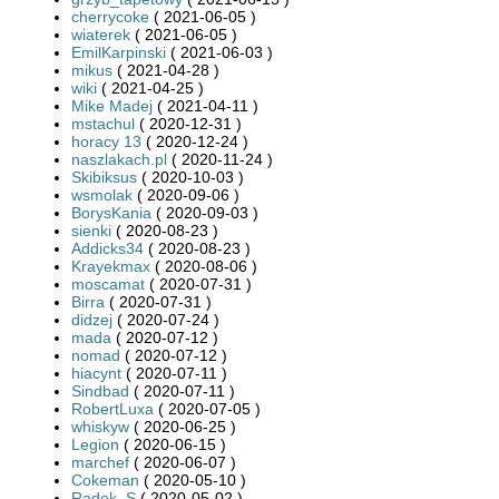
cherrycoke
( 2021-06-05 )
wiaterek
( 2021-06-05 )
EmilKarpinski
( 2021-06-03 )
mikus
( 2021-04-28 )
wiki
( 2021-04-25 )
Mike Madej
( 2021-04-11 )
mstachul
( 2020-12-31 )
horacy 13
( 2020-12-24 )
naszlakach.pl
( 2020-11-24 )
Skibiksus
( 2020-10-03 )
wsmolak
( 2020-09-06 )
BorysKania
( 2020-09-03 )
sienki
( 2020-08-23 )
Addicks34
( 2020-08-23 )
Krayekmax
( 2020-08-06 )
moscamat
( 2020-07-31 )
Birra
( 2020-07-31 )
didzej
( 2020-07-24 )
mada
( 2020-07-12 )
nomad
( 2020-07-12 )
hiacynt
( 2020-07-11 )
Sindbad
( 2020-07-11 )
RobertLuxa
( 2020-07-05 )
whiskyw
( 2020-06-25 )
Legion
( 2020-06-15 )
marchef
( 2020-06-07 )
Cokeman
( 2020-05-10 )
Radek_S
( 2020-05-02 )