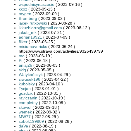
wspodnicynaszosie
( 2023-09-16 )
kkoz
( 2023-09-13 )
mygen
( 2023-09-09 )
Bromberg
( 2023-09-02 )
jacek rutkowski
( 2023-08-28 )
lkkuzbiorro@gmail.com
( 2023-08-12 )
jakub_mk
( 2023-07-21 )
adrian19921
( 2023-07-09 )
fliker
( 2023-06-25 )
misiumavericks
( 2023-06-24 ) :
https://www.strava.com/activities/9326499799
tno
( 2023-06-19 )
Pi
( 2023-06-18 )
aniaj26
( 2023-06-03 )
skiq
( 2023-05-05 )
Watykańczyk
( 2023-04-29 )
siwusek198
( 2023-04-22 )
kubolsky
( 2023-04-10 )
Tycjan
( 2023-01-01 )
gozdzix
( 2022-10-31 )
raviczanin
( 2022-10-19 )
completny
( 2022-10-08 )
skawol
( 2022-09-18 )
wemek
( 2022-09-02 )
MW77
( 2022-08-29 )
sebek199909
( 2022-08-28 )
daVe
( 2022-08-19 )
pirzu
( 2022-08-09 )