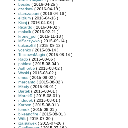
besibo
( 2016-04-25 )
czerkaw
( 2016-04-19 )
starszapani
( 2016-04-16 )
elizium
( 2016-04-16 )
Kicaj
( 2016-04-03 )
Ricardo
( 2016-04-02 )
makalk
( 2016-02-21 )
krone_pol
( 2015-11-18 )
MSaczywko
( 2015-09-14 )
Łukasz83
( 2015-09-12 )
yoshko
( 2015-08-14 )
TeczowaMagia
( 2015-08-14 )
Rado
( 2015-08-06 )
pabloxt
( 2015-08-04 )
Author85
( 2015-08-02 )
Waski
( 2015-08-02 )
emes
( 2015-08-02 )
mercanto
( 2015-08-02 )
Młody
( 2015-08-01 )
Bartek
( 2015-08-01 )
MarekR
( 2015-08-01 )
mdudek
( 2015-08-01 )
Karbon
( 2015-08-01 )
tomek
( 2015-08-01 )
bikeandfire
( 2015-08-01 )
Wilk
( 2015-07-30 )
izaisławek
( 2015-07-26 )
Goalkeeper
( 2015-07-16 )