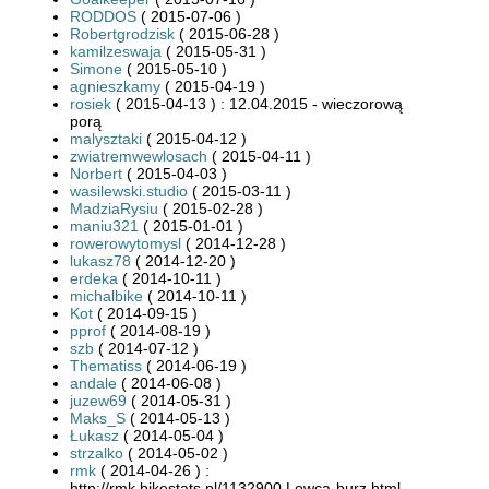
RODDOS
( 2015-07-06 )
Robertgrodzisk
( 2015-06-28 )
kamilzeswaja
( 2015-05-31 )
Simone
( 2015-05-10 )
agnieszkamy
( 2015-04-19 )
rosiek
( 2015-04-13 ) : 12.04.2015 - wieczorową
porą
malysztaki
( 2015-04-12 )
zwiatremwewlosach
( 2015-04-11 )
Norbert
( 2015-04-03 )
wasilewski.studio
( 2015-03-11 )
MadziaRysiu
( 2015-02-28 )
maniu321
( 2015-01-01 )
rowerowytomysl
( 2014-12-28 )
lukasz78
( 2014-12-20 )
erdeka
( 2014-10-11 )
michalbike
( 2014-10-11 )
Kot
( 2014-09-15 )
pprof
( 2014-08-19 )
szb
( 2014-07-12 )
Thematiss
( 2014-06-19 )
andale
( 2014-06-08 )
juzew69
( 2014-05-31 )
Maks_S
( 2014-05-13 )
Łukasz
( 2014-05-04 )
strzalko
( 2014-05-02 )
rmk
( 2014-04-26 ) :
http://rmk.bikestats.pl/1132900,Lowca-burz.html