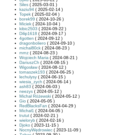
Siles
( 2025-03-01 )
kaziu94
( 2025-02-14 )
Topek
( 2025-02-04 )
borek99
( 2024-10-26 )
Miciek
( 2024-10-04 )
kibic2503
( 2024-09-22 )
Dilip1618
( 2024-09-17 )
4gotten
( 2024-09-12 )
dragonboliero
( 2024-09-10 )
michal80ck
( 2024-08-23 )
mmz
( 2024-08-23 )
Wojciech Maria
( 2024-08-21 )
DariuszCh
( 2024-08-15 )
Wigosław
( 2024-08-12 )
tomaszek193
( 2024-06-25 )
lechulysy
( 2024-06-15 )
wiesia_zych
( 2024-06-14 )
ash83
( 2024-06-03 )
neezys
( 2024-05-12 )
Michał Różewski
( 2024-05-12 )
Gio
( 2024-05-05 )
RedBlacksFan
( 2024-04-29 )
Michał1
( 2024-04-05 )
trutut
( 2024-02-21 )
wieloryb
( 2024-02-16 )
Djoko
( 2023-11-15 )
NocnyWędrowiec
( 2023-11-09 )
Zahas
( 2023-09-30 )