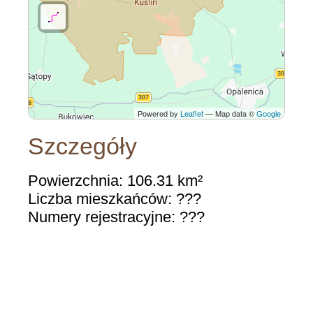
Powered by
Leaflet
— Map data ©
Google
Szczegóły
Powierzchnia: 106.31 km²
Liczba mieszkańców: ???
Numery rejestracyjne: ???