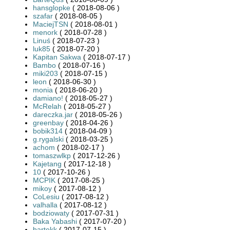
hansglopke
( 2018-08-06 )
szafar
( 2018-08-05 )
MaciejTSN
( 2018-08-01 )
menork
( 2018-07-28 )
Linuś
( 2018-07-23 )
luk85
( 2018-07-20 )
Kapitan Sakwa
( 2018-07-17 )
Bambo
( 2018-07-16 )
miki203
( 2018-07-15 )
leon
( 2018-06-30 )
monia
( 2018-06-20 )
damiano!
( 2018-05-27 )
McRelah
( 2018-05-27 )
dareczka.jar
( 2018-05-26 )
greenbay
( 2018-04-26 )
bobik314
( 2018-04-09 )
g.rygalski
( 2018-03-25 )
achom
( 2018-02-17 )
tomaszwlkp
( 2017-12-26 )
Kajetang
( 2017-12-18 )
10
( 2017-10-26 )
MCPIK
( 2017-08-25 )
mikoy
( 2017-08-12 )
CoLesiu
( 2017-08-12 )
valhalla
( 2017-08-12 )
bodziowaty
( 2017-07-31 )
Baka Yabashi
( 2017-07-20 )
bartekk
( 2017-07-15 )