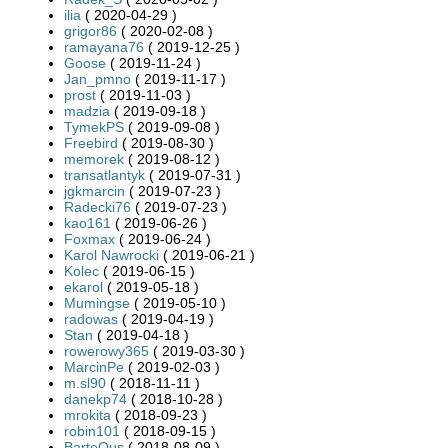
ilia
( 2020-04-29 )
grigor86
( 2020-02-08 )
ramayana76
( 2019-12-25 )
Goose
( 2019-11-24 )
Jan_pmno
( 2019-11-17 )
prost
( 2019-11-03 )
madzia
( 2019-09-18 )
TymekPS
( 2019-09-08 )
Freebird
( 2019-08-30 )
memorek
( 2019-08-12 )
transatlantyk
( 2019-07-31 )
jgkmarcin
( 2019-07-23 )
Radecki76
( 2019-07-23 )
kao161
( 2019-06-26 )
Foxmax
( 2019-06-24 )
Karol Nawrocki
( 2019-06-21 )
Kolec
( 2019-06-15 )
ekarol
( 2019-05-18 )
Mumingse
( 2019-05-10 )
radowas
( 2019-04-19 )
Stan
( 2019-04-18 )
rowerowy365
( 2019-03-30 )
MarcinPe
( 2019-02-03 )
m.sl90
( 2018-11-11 )
danekp74
( 2018-10-28 )
mrokita
( 2018-09-23 )
robin101
( 2018-09-15 )
BarteQus
( 2018-08-09 )