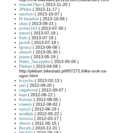
maciek79pn
( 2013-11-20 )
JPbike
( 2013-11-17 )
wachon
( 2013-10-07 )
M-kwadrat
( 2013-10-06 )
ukas
( 2013-09-21 )
jocker163
( 2013-07-30 )
wacol
( 2013-07-18 )
Keto
( 2013-07-18 )
jarmik
( 2013-07-18 )
Ignacy
( 2013-06-08 )
siwuch
( 2013-05-30 )
jusew
( 2013-05-19 )
Maks_Saczywko
( 2013-05-05 )
Pleban
( 2013-04-08 ) :
http://pleban.bikestats.pl/897272,Kilka-srok-za-
ogon.html
krzychu
( 2013-02-13 )
yan
( 2012-09-20 )
vagabond
( 2012-09-07 )
kapi
( 2012-08-12 )
Kuman
( 2012-08-05 )
rowers
( 2012-08-02 )
nynu2
( 2012-06-19 )
analityk
( 2012-05-22 )
tomzoo
( 2012-03-17 )
Almon
( 2011-05-15 )
Borafu
( 2010-12-31 )
NKAYD
( 2010-09-18 )