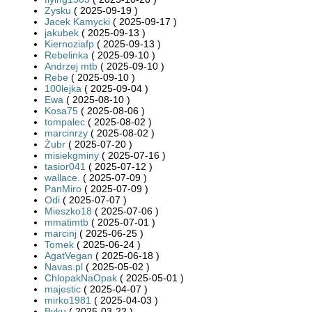
Zysku
( 2025-09-19 )
Jacek Kamycki
( 2025-09-17 )
jakubek
( 2025-09-13 )
Kiernoziafp
( 2025-09-13 )
Rebelinka
( 2025-09-10 )
Andrzej mtb
( 2025-09-10 )
Rebe
( 2025-09-10 )
100lejka
( 2025-09-04 )
Ewa
( 2025-08-10 )
Kosa75
( 2025-08-06 )
tompalec
( 2025-08-02 )
marcinrzy
( 2025-08-02 )
Żubr
( 2025-07-20 )
misiekgminy
( 2025-07-16 )
tasior041
( 2025-07-12 )
wallace.
( 2025-07-09 )
PanMiro
( 2025-07-09 )
Odi
( 2025-07-07 )
Mieszko18
( 2025-07-06 )
mmatimtb
( 2025-07-01 )
marcinj
( 2025-06-25 )
Tomek
( 2025-06-24 )
AgatVegan
( 2025-06-18 )
Navas.pl
( 2025-05-02 )
ChlopakNaOpak
( 2025-05-01 )
majestic
( 2025-04-07 )
mirko1981
( 2025-04-03 )
Byku
( 2025-03-22 )