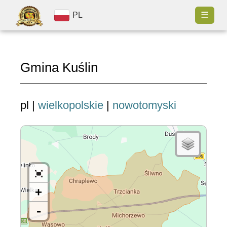
☰
PL
Gmina Kuślin
pl |
wielkopolskie
|
nowotomyski
+
-