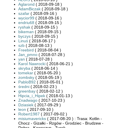
Aglarond
( 2018-09-18 )
AdamBiczak
( 2018-09-18 )
szafar
( 2018-09-16 )
wycior99
( 2018-09-16 )
endriu68
( 2018-09-15 )
ryshak
( 2018-09-15 )
bikeman
( 2018-09-15 )
byczys
( 2018-09-15 )
Linuś
( 2018-08-17 )
szb
( 2018-08-13 )
Freebird
( 2018-08-04 )
Jan_pmno
( 2018-07-28 )
yan
( 2018-07-28 )
Karol Nawrocki
( 2018-06-21 )
skryba
( 2018-06-14 )
tomekar
( 2018-05-20 )
zombsky
( 2018-05-19 )
PabloB92
( 2018-05-01 )
średni
( 2018-02-23 )
greenbay
( 2018-02-12 )
Hipcia_i_Hipek
( 2018-01-13 )
Znadwago
( 2017-10-23 )
Dziasiek
( 2017-09-29 )
leon
( 2017-09-10 )
Robert1987
( 2017-09-02 )
misiumavericks
( 2017-08-20 ) : Trasa: Kotlin -
Chocz - Gizałki - Rzgów - Grodziec - Brudzew -
Dobra - Kawęczyn - Turek