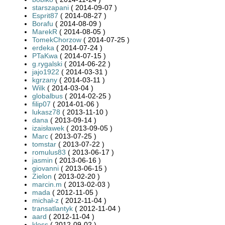
starszapani
( 2014-09-07 )
Esprit87
( 2014-08-27 )
Borafu
( 2014-08-09 )
MarekR
( 2014-08-05 )
TomekChorzow
( 2014-07-25 )
erdeka
( 2014-07-24 )
PTaKwa
( 2014-07-15 )
g.rygalski
( 2014-06-22 )
jajo1922
( 2014-03-31 )
kgrzany
( 2014-03-11 )
Wilk
( 2014-03-04 )
globalbus
( 2014-02-25 )
filip07
( 2014-01-06 )
lukasz78
( 2013-11-10 )
dana
( 2013-09-14 )
izaisławek
( 2013-09-05 )
Marc
( 2013-07-25 )
tomstar
( 2013-07-22 )
romulus83
( 2013-06-17 )
jasmin
( 2013-06-16 )
giovanni
( 2013-06-15 )
Zielon
( 2013-02-20 )
marcin.m
( 2013-02-03 )
mada
( 2012-11-05 )
michał-z
( 2012-11-04 )
transatlantyk
( 2012-11-04 )
aard
( 2012-11-04 )
kloss
( 2012-09-02 )