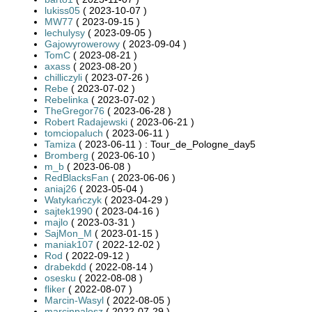
lukiss05
( 2023-10-07 )
MW77
( 2023-09-15 )
lechulysy
( 2023-09-05 )
Gajowyrowerowy
( 2023-09-04 )
TomC
( 2023-08-21 )
axass
( 2023-08-20 )
chilliczyli
( 2023-07-26 )
Rebe
( 2023-07-02 )
Rebelinka
( 2023-07-02 )
TheGregor76
( 2023-06-28 )
Robert Radajewski
( 2023-06-21 )
tomciopaluch
( 2023-06-11 )
Tamiza
( 2023-06-11 ) : Tour_de_Pologne_day5
Bromberg
( 2023-06-10 )
m_b
( 2023-06-08 )
RedBlacksFan
( 2023-06-06 )
aniaj26
( 2023-05-04 )
Watykańczyk
( 2023-04-29 )
sajtek1990
( 2023-04-16 )
majlo
( 2023-03-31 )
SajMon_M
( 2023-01-15 )
maniak107
( 2022-12-02 )
Rod
( 2022-09-12 )
drabekdd
( 2022-08-14 )
osesku
( 2022-08-08 )
fliker
( 2022-08-07 )
Marcin-Wasyl
( 2022-08-05 )
marcinpalosz
( 2022-07-29 )