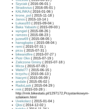
Szyciak
( 2016-06-01 )
Stradovius
( 2016-05-01 )
KALINKA
( 2016-01-06 )
krone_pol
( 2015-11-18 )
Janos
( 2015-10-14 )
Łukasz83
( 2015-09-04 )
Baka Yabashi
( 2015-09-03 )
wyngiel
( 2015-08-26 )
ramzes
( 2015-08-23 )
juzew69
( 2015-08-05 )
hansglopke
( 2015-08-04 )
remi
( 2015-07-31 )
pirzu
( 2015-07-31 )
bikeandfire
( 2015-07-27 )
Piotr Okn
( 2015-07-19 )
Zaliczone Gminy
( 2015-07-18 )
Mirza
( 2015-07-05 )
Wafel77
( 2015-06-15 )
krzychu
( 2015-06-13 )
hiacynt
( 2015-05-09 )
andale
( 2015-05-02 )
RadoLask
( 2015-04-29 )
rmk
( 2015-03-28 ) :
http://rmk.bikestats.pl/1297172,Przystankowym-
szlakiem.html
Uvekolarz
( 2015-01-04 )
Qksi
( 2014-12-02 )
bobiko
( 2014-11-24 )