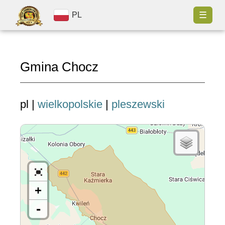
☰
PL
Gmina Chocz
pl |
wielkopolskie
|
pleszewski
+
-