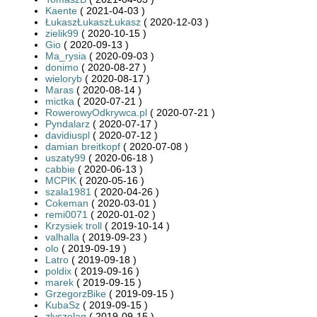
Kaente
( 2021-04-03 )
ŁukaszŁukaszŁukasz
( 2020-12-03 )
zielik99
( 2020-10-15 )
Gio
( 2020-09-13 )
Ma_rysia
( 2020-09-03 )
donimo
( 2020-08-27 )
wieloryb
( 2020-08-17 )
Maras
( 2020-08-14 )
mictka
( 2020-07-21 )
RowerowyOdkrywca.pl
( 2020-07-21 )
Pyndalarz
( 2020-07-17 )
davidiuspl
( 2020-07-12 )
damian breitkopf
( 2020-07-08 )
uszaty99
( 2020-06-18 )
cabbie
( 2020-06-13 )
MCPIK
( 2020-05-16 )
szala1981
( 2020-04-26 )
Cokeman
( 2020-03-01 )
remi0071
( 2020-01-02 )
Krzysiek troll
( 2019-10-14 )
valhalla
( 2019-09-23 )
olo
( 2019-09-19 )
Latro
( 2019-09-18 )
poldix
( 2019-09-16 )
marek
( 2019-09-15 )
GrzegorzBike
( 2019-09-15 )
KubaSz
( 2019-09-15 )
zlyszelag
( 2019-09-15 )