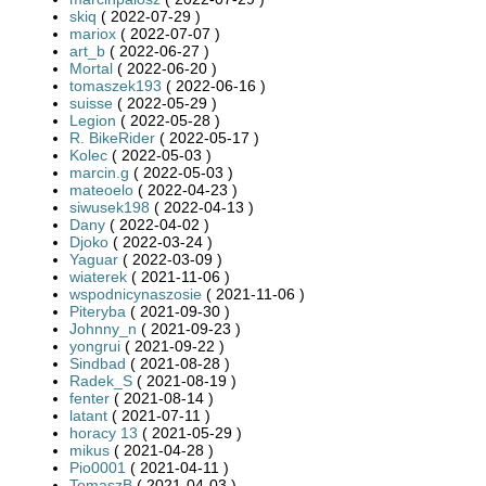
skiq
( 2022-07-29 )
mariox
( 2022-07-07 )
art_b
( 2022-06-27 )
Mortal
( 2022-06-20 )
tomaszek193
( 2022-06-16 )
suisse
( 2022-05-29 )
Legion
( 2022-05-28 )
R. BikeRider
( 2022-05-17 )
Kolec
( 2022-05-03 )
marcin.g
( 2022-05-03 )
mateoelo
( 2022-04-23 )
siwusek198
( 2022-04-13 )
Dany
( 2022-04-02 )
Djoko
( 2022-03-24 )
Yaguar
( 2022-03-09 )
wiaterek
( 2021-11-06 )
wspodnicynaszosie
( 2021-11-06 )
Piteryba
( 2021-09-30 )
Johnny_n
( 2021-09-23 )
yongrui
( 2021-09-22 )
Sindbad
( 2021-08-28 )
Radek_S
( 2021-08-19 )
fenter
( 2021-08-14 )
latant
( 2021-07-11 )
horacy 13
( 2021-05-29 )
mikus
( 2021-04-28 )
Pio0001
( 2021-04-11 )
TomaszB
( 2021-04-03 )