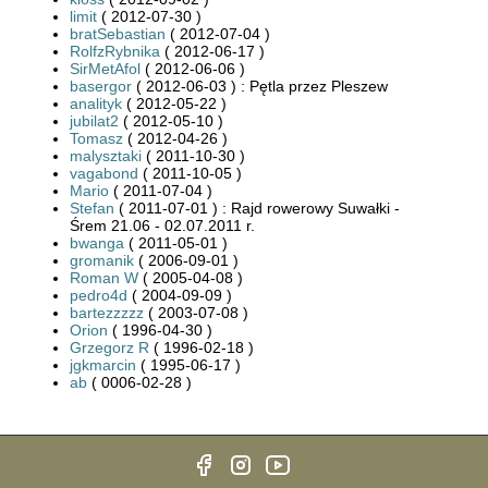
limit
( 2012-07-30 )
bratSebastian
( 2012-07-04 )
RolfzRybnika
( 2012-06-17 )
SirMetAfol
( 2012-06-06 )
basergor
( 2012-06-03 ) : Pętla przez Pleszew
analityk
( 2012-05-22 )
jubilat2
( 2012-05-10 )
Tomasz
( 2012-04-26 )
malysztaki
( 2011-10-30 )
vagabond
( 2011-10-05 )
Mario
( 2011-07-04 )
Stefan
( 2011-07-01 ) : Rajd rowerowy Suwałki -
Śrem 21.06 - 02.07.2011 r.
bwanga
( 2011-05-01 )
gromanik
( 2006-09-01 )
Roman W
( 2005-04-08 )
pedro4d
( 2004-09-09 )
bartezzzzz
( 2003-07-08 )
Orion
( 1996-04-30 )
Grzegorz R
( 1996-02-18 )
jgkmarcin
( 1995-06-17 )
ab
( 0006-02-28 )