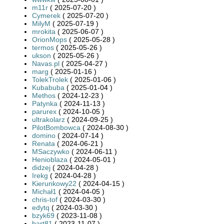
m11r
( 2025-07-20 )
Cymerek
( 2025-07-20 )
MilyM
( 2025-07-19 )
mrokita
( 2025-06-07 )
OrionMops
( 2025-05-28 )
termos
( 2025-05-26 )
ukson
( 2025-05-26 )
Navas.pl
( 2025-04-27 )
marg
( 2025-01-16 )
TolekTrolek
( 2025-01-06 )
Kubabuba
( 2025-01-04 )
Methos
( 2024-12-23 )
Patynka
( 2024-11-13 )
parurex
( 2024-10-05 )
ultrakolarz
( 2024-09-25 )
PilotBombowca
( 2024-08-30 )
domino
( 2024-07-14 )
Renata
( 2024-06-21 )
MSaczywko
( 2024-06-11 )
Henioblaza
( 2024-05-01 )
didzej
( 2024-04-28 )
Irekg
( 2024-04-28 )
Kierunkowy22
( 2024-04-15 )
Michał1
( 2024-04-05 )
chris-tof
( 2024-03-30 )
edytq
( 2024-03-30 )
bzyk69
( 2023-11-08 )
bart81
( 2023-11-07 )