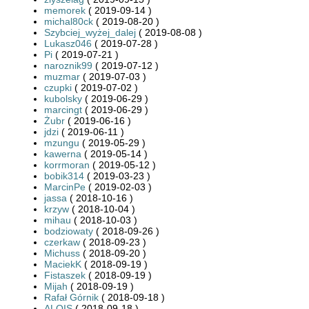
memorek
( 2019-09-14 )
michal80ck
( 2019-08-20 )
Szybciej_wyżej_dalej
( 2019-08-08 )
Lukasz046
( 2019-07-28 )
Pi
( 2019-07-21 )
naroznik99
( 2019-07-12 )
muzmar
( 2019-07-03 )
czupki
( 2019-07-02 )
kubolsky
( 2019-06-29 )
marcingt
( 2019-06-29 )
Żubr
( 2019-06-16 )
jdzi
( 2019-06-11 )
mzungu
( 2019-05-29 )
kawerna
( 2019-05-14 )
korrmoran
( 2019-05-12 )
bobik314
( 2019-03-23 )
MarcinPe
( 2019-02-03 )
jassa
( 2018-10-16 )
krzyw
( 2018-10-04 )
mihau
( 2018-10-03 )
bodziowaty
( 2018-09-26 )
czerkaw
( 2018-09-23 )
Michuss
( 2018-09-20 )
MaciekK
( 2018-09-19 )
Fistaszek
( 2018-09-19 )
Mijah
( 2018-09-19 )
Rafał Górnik
( 2018-09-18 )
ALOIS
( 2018-09-18 )