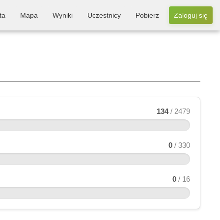
ta
Mapa
Wyniki
Uczestnicy
Pobierz
Zaloguj się
134
/ 2479
0
/ 330
0
/ 16