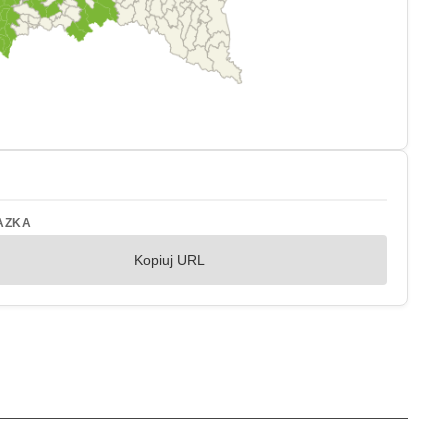
AZKA
Kopiuj URL