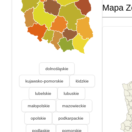
Mapa Z
dolnośląskie
kujawsko-pomorskie
łódzkie
lubelskie
lubuskie
małopolskie
mazowieckie
opolskie
podkarpackie
podlaskie
pomorskie