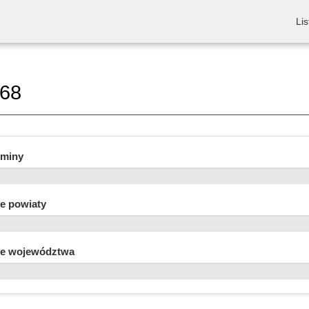
Lis
k68
gminy
e powiaty
e województwa