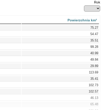
Rok
Powierzchnia km²
75.27
54.47
35.51
99.28
40.99
49.84
29.89
113.69
35.41
102.73
102.57
46.13
65.48