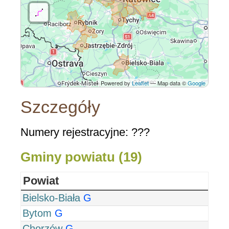
Powered by
Leaflet
— Map data ©
Google
Szczegóły
Numery rejestracyjne: ???
Gminy powiatu (19)
Powiat
Bielsko-Biała
G
Bytom
G
Chorzów
G