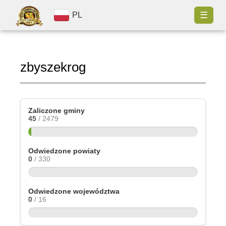
☰
PL
zbyszekrog
Zaliczone gminy
45
/ 2479
Odwiedzone powiaty
0
/ 330
Odwiedzone województwa
0
/ 16