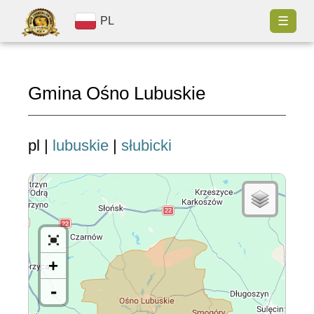
☰
PL
Gmina Ośno Lubuskie
pl |
lubuskie
|
słubicki
+
-