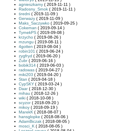
agnieszkamy
( 2019-11-11 )
Radosny_Smok
( 2019-11-11 )
średni
( 2019-11-09 )
Gerwazy
( 2019-11-09 )
Maks_Saczywko
( 2019-09-25 )
Cokeman
( 2019-09-14 )
TymekPS
( 2019-09-08 )
krzycho
( 2019-08-26 )
mzungu
( 2019-08-11 )
4gotten
( 2019-08-04 )
robin101
( 2019-06-24 )
zygfryd
( 2019-06-20 )
Żubr
( 2019-06-16 )
bobik314
( 2019-06-03 )
radowas
( 2019-04-27 )
miki203
( 2019-04-20 )
Stan
( 2019-04-18 )
CypSKY
( 2019-03-24 )
Daar
( 2018-12-30 )
mihau
( 2018-12-26 )
wiki
( 2018-10-08 )
scyzor
( 2018-09-20 )
mikoy
( 2018-09-19 )
MarekK
( 2018-08-07 )
hansglopke
( 2018-08-06 )
AdamBiczak
( 2018-08-05 )
mosci_K
( 2018-08-05 )
LesznoLaguna
( 2018-08-04 )