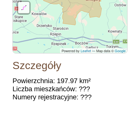
Powered by
Leaflet
— Map data ©
Google
Szczegóły
Powierzchnia: 197.97 km²
Liczba mieszkańców: ???
Numery rejestracyjne: ???