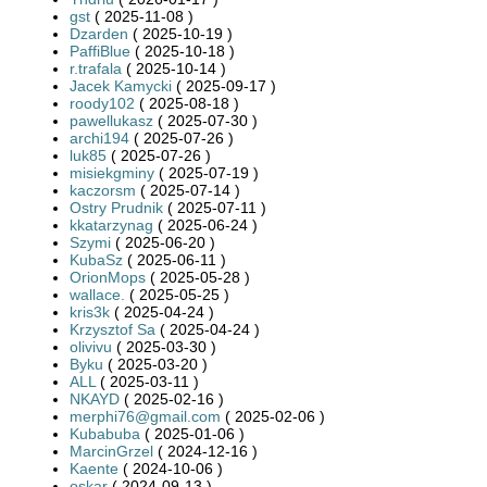
gst
( 2025-11-08 )
Dzarden
( 2025-10-19 )
PaffiBlue
( 2025-10-18 )
r.trafala
( 2025-10-14 )
Jacek Kamycki
( 2025-09-17 )
roody102
( 2025-08-18 )
pawellukasz
( 2025-07-30 )
archi194
( 2025-07-26 )
luk85
( 2025-07-26 )
misiekgminy
( 2025-07-19 )
kaczorsm
( 2025-07-14 )
Ostry Prudnik
( 2025-07-11 )
kkatarzynag
( 2025-06-24 )
Szymi
( 2025-06-20 )
KubaSz
( 2025-06-11 )
OrionMops
( 2025-05-28 )
wallace.
( 2025-05-25 )
kris3k
( 2025-04-24 )
Krzysztof Sa
( 2025-04-24 )
olivivu
( 2025-03-30 )
Byku
( 2025-03-20 )
ALL
( 2025-03-11 )
NKAYD
( 2025-02-16 )
merphi76@gmail.com
( 2025-02-06 )
Kubabuba
( 2025-01-06 )
MarcinGrzel
( 2024-12-16 )
Kaente
( 2024-10-06 )
oskar
( 2024-09-13 )