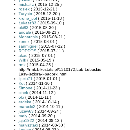
michał-z
( 2015-12-25 )
rosiek
( 2015-12-21 )
Turysta
( 2015-12-20 )
krone_pol
( 2015-11-18 )
Łukasz83
( 2015-09-10 )
uki83
( 2015-08-30 )
andale
( 2015-08-23 )
Monarchis
( 2015-08-21 )
xenex
( 2015-08-01 )
sanmiguel
( 2015-07-12 )
RODDOS
( 2015-07-11 )
akad
( 2015-07-01 )
Wilk
( 2015-05-19 )
rmk
( 2015-04-25 ) :
http://rmk.bikestats.pl/1310172,Lub-Lubuskie-
Lasy-jeziora-i-pagorki.html
lipciu71
( 2015-01-01 )
Kot
( 2014-11-30 )
Simone
( 2014-11-23 )
cinek
( 2014-11-12 )
olo
( 2014-11-11 )
erdeka
( 2014-10-14 )
maroski2
( 2014-10-11 )
juzew69
( 2014-09-24 )
mały
( 2014-09-20 )
jajo1922
( 2014-09-12 )
malysztaki
( 2014-08-30 )
Legion
( 2014-08-23 )