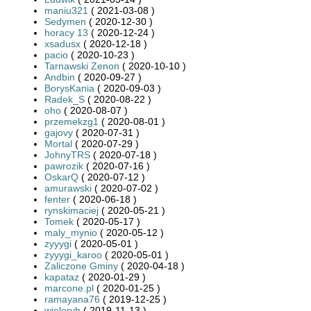
maniu321
( 2021-03-08 )
Sedymen
( 2020-12-30 )
horacy 13
( 2020-12-24 )
xsadusx
( 2020-12-18 )
pacio
( 2020-10-23 )
Tarnawski Zenon
( 2020-10-10 )
Andbin
( 2020-09-27 )
BorysKania
( 2020-09-03 )
Radek_S
( 2020-08-22 )
oho
( 2020-08-07 )
przemekzg1
( 2020-08-01 )
gajovy
( 2020-07-31 )
Mortal
( 2020-07-29 )
JohnyTRS
( 2020-07-18 )
pawrozik
( 2020-07-16 )
OskarQ
( 2020-07-12 )
amurawski
( 2020-07-02 )
fenter
( 2020-06-18 )
rynskimaciej
( 2020-05-21 )
Tomek
( 2020-05-17 )
maly_mynio
( 2020-05-12 )
zyyygi
( 2020-05-01 )
zyyygi_karoo
( 2020-05-01 )
Zaliczone Gminy
( 2020-04-18 )
kapataz
( 2020-01-29 )
marcone.pl
( 2020-01-25 )
ramayana76
( 2019-12-25 )
wieloryb
( 2019-11-13 )