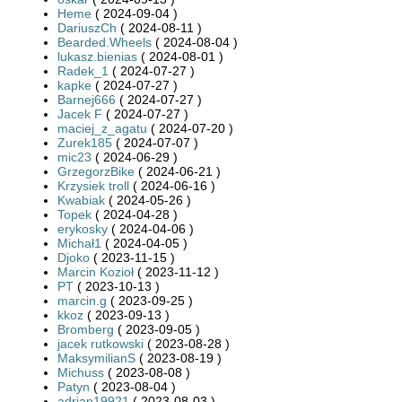
Heme
( 2024-09-04 )
DariuszCh
( 2024-08-11 )
Bearded.Wheels
( 2024-08-04 )
lukasz.bienias
( 2024-08-01 )
Radek_1
( 2024-07-27 )
kapke
( 2024-07-27 )
Barnej666
( 2024-07-27 )
Jacek F
( 2024-07-27 )
maciej_z_agatu
( 2024-07-20 )
Zurek185
( 2024-07-07 )
mic23
( 2024-06-29 )
GrzegorzBike
( 2024-06-21 )
Krzysiek troll
( 2024-06-16 )
Kwabiak
( 2024-05-26 )
Topek
( 2024-04-28 )
erykosky
( 2024-04-06 )
Michał1
( 2024-04-05 )
Djoko
( 2023-11-15 )
Marcin Kozioł
( 2023-11-12 )
PT
( 2023-10-13 )
marcin.g
( 2023-09-25 )
kkoz
( 2023-09-13 )
Bromberg
( 2023-09-05 )
jacek rutkowski
( 2023-08-28 )
MaksymilianS
( 2023-08-19 )
Michuss
( 2023-08-08 )
Patyn
( 2023-08-04 )
adrian19921
( 2023-08-03 )