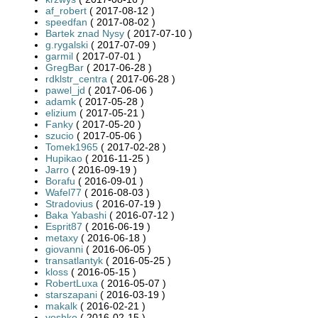
af_robert
( 2017-08-12 )
speedfan
( 2017-08-02 )
Bartek znad Nysy
( 2017-07-10 )
g.rygalski
( 2017-07-09 )
garmil
( 2017-07-01 )
GregBar
( 2017-06-28 )
rdklstr_centra
( 2017-06-28 )
pawel_jd
( 2017-06-06 )
adamk
( 2017-05-28 )
elizium
( 2017-05-21 )
Fanky
( 2017-05-20 )
szucio
( 2017-05-06 )
Tomek1965
( 2017-02-28 )
Hupikao
( 2016-11-25 )
Jarro
( 2016-09-19 )
Borafu
( 2016-09-01 )
Wafel77
( 2016-08-03 )
Stradovius
( 2016-07-19 )
Baka Yabashi
( 2016-07-12 )
Esprit87
( 2016-06-19 )
metaxy
( 2016-06-18 )
giovanni
( 2016-06-05 )
transatlantyk
( 2016-05-25 )
kloss
( 2016-05-15 )
RobertLuxa
( 2016-05-07 )
starszapani
( 2016-03-19 )
makalk
( 2016-02-21 )
yoshko
( 2016-02-15 )