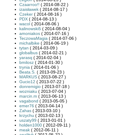
Czaarroo!!
( 2014-08-22 )
izaisławek
( 2014-08-17 )
Czeker
( 2014-08-16 )
PDX
( 2014-08-13 )
wacol
( 2014-08-06 )
kalinowski5
( 2014-08-04 )
amoniakos
( 2014-07-16 )
TeczowaMagia
( 2014-07-06 )
michalbike
( 2014-06-19 )
tytan
( 2014-03-09 )
globalbus
( 2014-02-21 )
yarasq
( 2014-02-04 )
bmilosz
( 2014-01-30 )
trynia
( 2014-01-06 )
Beata.S.
( 2013-09-23 )
MARKUS
( 2013-08-27 )
Gucio12
( 2013-07-22 )
donremigio
( 2013-07-18 )
wozniaku
( 2013-07-04 )
marcin.m
( 2013-06-13 )
vagabond
( 2013-05-05 )
emer76
( 2013-04-14 )
Zahas
( 2013-03-10 )
krzychu
( 2013-02-13 )
uszaty99
( 2013-01-01 )
holden1000
( 2012-09-11 )
meak
( 2012-06-11 )
analityk
( 2012-05-22 )