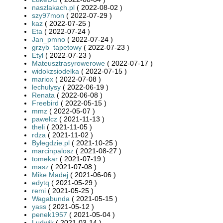
naszlakach.pl
( 2022-08-02 )
szy97mon
( 2022-07-29 )
kaz
( 2022-07-25 )
Eta
( 2022-07-24 )
Jan_pmno
( 2022-07-24 )
grzyb_tapetowy
( 2022-07-23 )
Etyl
( 2022-07-23 )
Mateusztrasyrowerowe
( 2022-07-17 )
widokzsiodelka
( 2022-07-15 )
mariox
( 2022-07-08 )
lechulysy
( 2022-06-19 )
Renata
( 2022-06-08 )
Freebird
( 2022-05-15 )
mmz
( 2022-05-07 )
pawelcz
( 2021-11-13 )
theli
( 2021-11-05 )
rdza
( 2021-11-02 )
Bylegdzie.pl
( 2021-10-25 )
marcinpalosz
( 2021-08-27 )
tomekar
( 2021-07-19 )
masz
( 2021-07-08 )
Mike Madej
( 2021-06-06 )
edytq
( 2021-05-29 )
remi
( 2021-05-25 )
Wagabunda
( 2021-05-15 )
yass
( 2021-05-12 )
penek1957
( 2021-05-04 )
Ludwik
( 2021-03-14 )