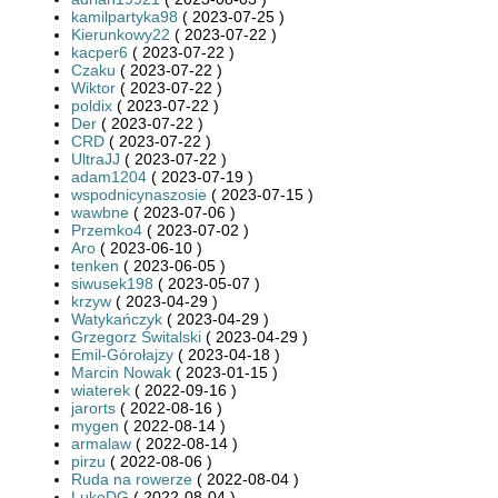
kamilpartyka98
( 2023-07-25 )
Kierunkowy22
( 2023-07-22 )
kacper6
( 2023-07-22 )
Czaku
( 2023-07-22 )
Wiktor
( 2023-07-22 )
poldix
( 2023-07-22 )
Der
( 2023-07-22 )
CRD
( 2023-07-22 )
UltraJJ
( 2023-07-22 )
adam1204
( 2023-07-19 )
wspodnicynaszosie
( 2023-07-15 )
wawbne
( 2023-07-06 )
Przemko4
( 2023-07-02 )
Aro
( 2023-06-10 )
tenken
( 2023-06-05 )
siwusek198
( 2023-05-07 )
krzyw
( 2023-04-29 )
Watykańczyk
( 2023-04-29 )
Grzegorz Świtalski
( 2023-04-29 )
Emil-Górołajzy
( 2023-04-18 )
Marcin Nowak
( 2023-01-15 )
wiaterek
( 2022-09-16 )
jarorts
( 2022-08-16 )
mygen
( 2022-08-14 )
armalaw
( 2022-08-14 )
pirzu
( 2022-08-06 )
Ruda na rowerze
( 2022-08-04 )
LukeDG
( 2022-08-04 )