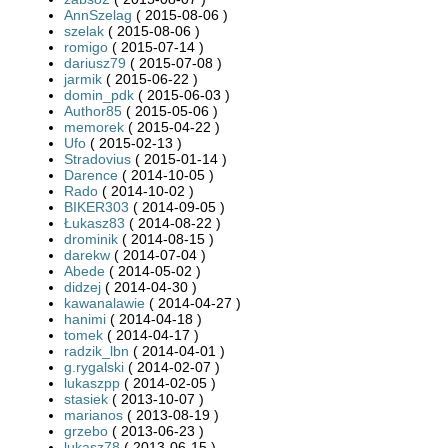
AnnSzelag
( 2015-08-06 )
szelak
( 2015-08-06 )
romigo
( 2015-07-14 )
dariusz79
( 2015-07-08 )
jarmik
( 2015-06-22 )
domin_pdk
( 2015-06-03 )
Author85
( 2015-05-06 )
memorek
( 2015-04-22 )
Ufo
( 2015-02-13 )
Stradovius
( 2015-01-14 )
Darence
( 2014-10-05 )
Rado
( 2014-10-02 )
BIKER303
( 2014-09-05 )
Łukasz83
( 2014-08-22 )
drominik
( 2014-08-15 )
darekw
( 2014-07-04 )
Abede
( 2014-05-02 )
didzej
( 2014-04-30 )
kawanalawie
( 2014-04-27 )
hanimi
( 2014-04-18 )
tomek
( 2014-04-17 )
radzik_lbn
( 2014-04-01 )
g.rygalski
( 2014-02-07 )
lukaszpp
( 2014-02-05 )
stasiek
( 2013-10-07 )
marianos
( 2013-08-19 )
grzebo
( 2013-06-23 )
lukasz78
( 2013-06-15 )