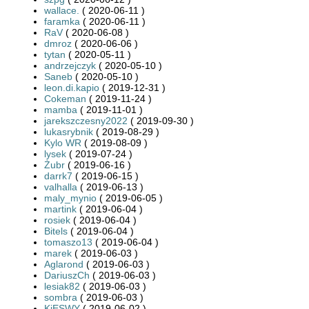
wallace.
( 2020-06-11 )
faramka
( 2020-06-11 )
RaV
( 2020-06-08 )
dmroz
( 2020-06-06 )
tytan
( 2020-05-11 )
andrzejczyk
( 2020-05-10 )
Saneb
( 2020-05-10 )
leon.di.kapio
( 2019-12-31 )
Cokeman
( 2019-11-24 )
mamba
( 2019-11-01 )
jarekszczesny2022
( 2019-09-30 )
lukasrybnik
( 2019-08-29 )
Kylo WR
( 2019-08-09 )
lysek
( 2019-07-24 )
Żubr
( 2019-06-16 )
darrk7
( 2019-06-15 )
valhalla
( 2019-06-13 )
maly_mynio
( 2019-06-05 )
martink
( 2019-06-04 )
rosiek
( 2019-06-04 )
Bitels
( 2019-06-04 )
tomaszo13
( 2019-06-04 )
marek
( 2019-06-03 )
Aglarond
( 2019-06-03 )
DariuszCh
( 2019-06-03 )
lesiak82
( 2019-06-03 )
sombra
( 2019-06-03 )
KiESWY
( 2019-06-02 )