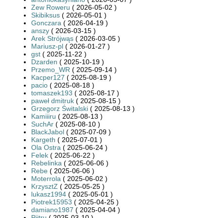
Zew Roweru
( 2026-05-02 )
Skibiksus
( 2026-05-01 )
Gonczara
( 2026-04-19 )
anszy
( 2026-03-15 )
Arek Strójwąs
( 2026-03-05 )
Mariusz-pl
( 2026-01-27 )
gst
( 2025-11-22 )
Dzarden
( 2025-10-19 )
Przemo_WR
( 2025-09-14 )
Kacper127
( 2025-08-19 )
pacio
( 2025-08-18 )
tomaszek193
( 2025-08-17 )
paweł dmitruk
( 2025-08-15 )
Grzegorz Świtalski
( 2025-08-13 )
Kamiiiru
( 2025-08-13 )
SuchAr
( 2025-08-10 )
BlackJabol
( 2025-07-09 )
Kargeth
( 2025-07-01 )
Ola Ostra
( 2025-06-24 )
Felek
( 2025-06-22 )
Rebelinka
( 2025-06-06 )
Rebe
( 2025-06-06 )
Moterrola
( 2025-06-02 )
KrzysztZ
( 2025-05-25 )
lukasz1994
( 2025-05-01 )
Piotrek15953
( 2025-04-25 )
damiano1987
( 2025-04-04 )
Piitru
( 2025-03-10 )