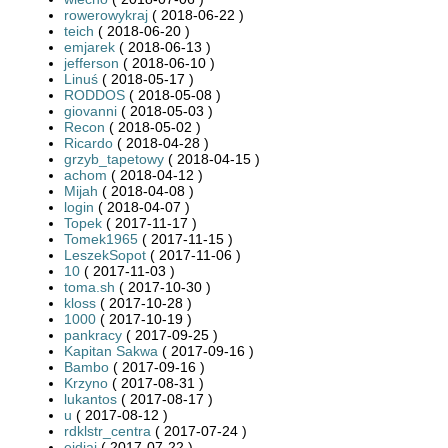
rowerowykraj
( 2018-06-22 )
teich
( 2018-06-20 )
emjarek
( 2018-06-13 )
jefferson
( 2018-06-10 )
Linuś
( 2018-05-17 )
RODDOS
( 2018-05-08 )
giovanni
( 2018-05-03 )
Recon
( 2018-05-02 )
Ricardo
( 2018-04-28 )
grzyb_tapetowy
( 2018-04-15 )
achom
( 2018-04-12 )
Mijah
( 2018-04-08 )
login
( 2018-04-07 )
Topek
( 2017-11-17 )
Tomek1965
( 2017-11-15 )
LeszekSopot
( 2017-11-06 )
10
( 2017-11-03 )
toma.sh
( 2017-10-30 )
kloss
( 2017-10-28 )
1000
( 2017-10-19 )
pankracy
( 2017-09-25 )
Kapitan Sakwa
( 2017-09-16 )
Bambo
( 2017-09-16 )
Krzyno
( 2017-08-31 )
lukantos
( 2017-08-17 )
u
( 2017-08-12 )
rdklstr_centra
( 2017-07-24 )
ejdiaj
( 2017-07-22 )