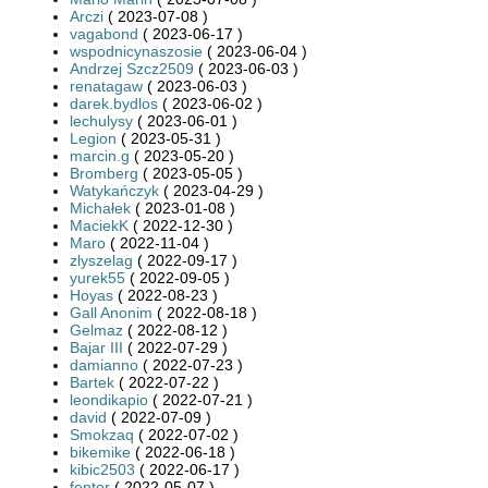
Arczi
( 2023-07-08 )
vagabond
( 2023-06-17 )
wspodnicynaszosie
( 2023-06-04 )
Andrzej Szcz2509
( 2023-06-03 )
renatagaw
( 2023-06-03 )
darek.bydlos
( 2023-06-02 )
lechulysy
( 2023-06-01 )
Legion
( 2023-05-31 )
marcin.g
( 2023-05-20 )
Bromberg
( 2023-05-05 )
Watykańczyk
( 2023-04-29 )
Michałek
( 2023-01-08 )
MaciekK
( 2022-12-30 )
Maro
( 2022-11-04 )
zlyszelag
( 2022-09-17 )
yurek55
( 2022-09-05 )
Hoyas
( 2022-08-23 )
Gall Anonim
( 2022-08-18 )
Gelmaz
( 2022-08-12 )
Bajar III
( 2022-07-29 )
damianno
( 2022-07-23 )
Bartek
( 2022-07-22 )
leondikapio
( 2022-07-21 )
david
( 2022-07-09 )
Smokzaq
( 2022-07-02 )
bikemike
( 2022-06-18 )
kibic2503
( 2022-06-17 )
fenter
( 2022-05-07 )