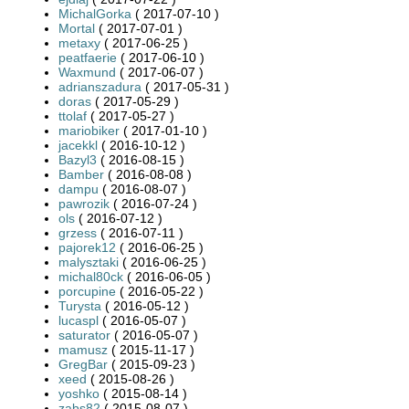
MichalGorka
( 2017-07-10 )
Mortal
( 2017-07-01 )
metaxy
( 2017-06-25 )
peatfaerie
( 2017-06-10 )
Waxmund
( 2017-06-07 )
adrianszadura
( 2017-05-31 )
doras
( 2017-05-29 )
ttolaf
( 2017-05-27 )
mariobiker
( 2017-01-10 )
jacekkl
( 2016-10-12 )
Bazyl3
( 2016-08-15 )
Bamber
( 2016-08-08 )
dampu
( 2016-08-07 )
pawrozik
( 2016-07-24 )
ols
( 2016-07-12 )
grzess
( 2016-07-11 )
pajorek12
( 2016-06-25 )
malysztaki
( 2016-06-25 )
michal80ck
( 2016-06-05 )
porcupine
( 2016-05-22 )
Turysta
( 2016-05-12 )
lucaspl
( 2016-05-07 )
saturator
( 2016-05-07 )
mamusz
( 2015-11-17 )
GregBar
( 2015-09-23 )
xeed
( 2015-08-26 )
yoshko
( 2015-08-14 )
zabs82
( 2015-08-07 )