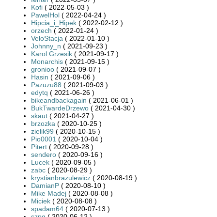
Kofi
( 2022-05-03 )
PawelHol
( 2022-04-24 )
Hipcia_i_Hipek
( 2022-02-12 )
orzech
( 2022-01-24 )
VeloStacja
( 2022-01-10 )
Johnny_n
( 2021-09-23 )
Karol Grzesik
( 2021-09-17 )
Monarchis
( 2021-09-15 )
gronioo
( 2021-09-07 )
Hasin
( 2021-09-06 )
Pazuzu88
( 2021-09-03 )
edytq
( 2021-06-26 )
bikeandbackagain
( 2021-06-01 )
BukTwardeDrzewo
( 2021-04-30 )
skaut
( 2021-04-27 )
brzozka
( 2020-10-25 )
zielik99
( 2020-10-15 )
Pio0001
( 2020-10-04 )
Pitert
( 2020-09-28 )
sendero
( 2020-09-16 )
Lucek
( 2020-09-05 )
zabc
( 2020-08-29 )
krystianbrazulewicz
( 2020-08-19 )
DamianP
( 2020-08-10 )
Mike Madej
( 2020-08-08 )
Miciek
( 2020-08-08 )
spadam64
( 2020-07-13 )
szpg
( 2020-06-12 )