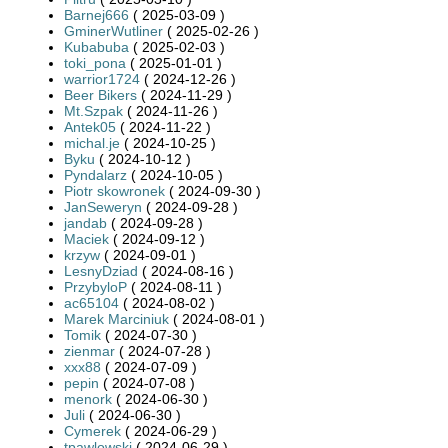
Barnej666
( 2025-03-09 )
GminerWutliner
( 2025-02-26 )
Kubabuba
( 2025-02-03 )
toki_pona
( 2025-01-01 )
warrior1724
( 2024-12-26 )
Beer Bikers
( 2024-11-29 )
Mt.Szpak
( 2024-11-26 )
Antek05
( 2024-11-22 )
michal.je
( 2024-10-25 )
Byku
( 2024-10-12 )
Pyndalarz
( 2024-10-05 )
Piotr skowronek
( 2024-09-30 )
JanSeweryn
( 2024-09-28 )
jandab
( 2024-09-28 )
Maciek
( 2024-09-12 )
krzyw
( 2024-09-01 )
LesnyDziad
( 2024-08-16 )
PrzybyloP
( 2024-08-11 )
ac65104
( 2024-08-02 )
Marek Marciniuk
( 2024-08-01 )
Tomik
( 2024-07-30 )
zienmar
( 2024-07-28 )
xxx88
( 2024-07-09 )
pepin
( 2024-07-08 )
menork
( 2024-06-30 )
Juli
( 2024-06-30 )
Cymerek
( 2024-06-29 )
tpawlowski
( 2024-06-29 )