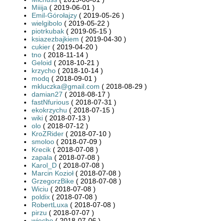
Miiija
( 2019-06-01 )
Emil-Górołajzy
( 2019-05-26 )
wielgibolo
( 2019-05-22 )
piotrkubak
( 2019-05-15 )
ksiazezbajkiem
( 2019-04-30 )
cukier
( 2019-04-20 )
tno
( 2018-11-14 )
Geloid
( 2018-10-21 )
krzycho
( 2018-10-14 )
modq
( 2018-09-01 )
mkluczka@gmail.com
( 2018-08-29 )
damian27
( 2018-08-17 )
fastNfurious
( 2018-07-31 )
ekokrzychu
( 2018-07-15 )
wiki
( 2018-07-13 )
olo
( 2018-07-12 )
KroZRider
( 2018-07-10 )
smoloo
( 2018-07-09 )
Krecik
( 2018-07-08 )
zapala
( 2018-07-08 )
Karol_D
( 2018-07-08 )
Marcin Kozioł
( 2018-07-08 )
GrzegorzBike
( 2018-07-08 )
Wiciu
( 2018-07-08 )
poldix
( 2018-07-08 )
RobertLuxa
( 2018-07-08 )
pirzu
( 2018-07-07 )
wiecho
( 2018-07-06 )