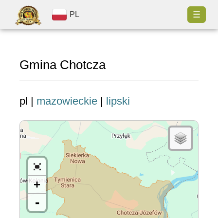
☰
PL
Gmina Chotcza
pl |
mazowieckie
|
lipski
+
-