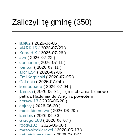
Zaliczyli tę gminę (
350
)
labi62
( 2026-08-05 )
MARKUS
( 2026-07-29 )
Konrad K
( 2026-07-26 )
aza
( 2026-07-22 )
damianm
( 2026-07-11 )
tombar
( 2026-07-11 )
archi194
( 2026-07-06 )
EmilKarpinski
( 2026-07-05 )
CoLesiu
( 2026-07-04 )
konradpagu
( 2026-07-04 )
Tamiza
( 2026-06-21 ) : gminobranie 1-dniowe:
pętla z Radomia do Wisły i z powrotem
horacy 13
( 2026-06-20 )
gajovy
( 2026-06-20 )
maciekbemowo
( 2026-06-20 )
kambis
( 2026-06-20 )
Grzegorz88
( 2026-06-07 )
roody102
( 2026-06-06 )
mazowieckigravel
( 2026-05-13 )
antoniokasyniano
( 2026-05-07 )