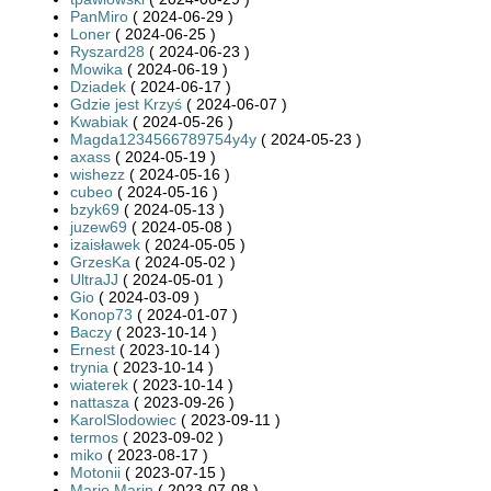
PanMiro
( 2024-06-29 )
Loner
( 2024-06-25 )
Ryszard28
( 2024-06-23 )
Mowika
( 2024-06-19 )
Dziadek
( 2024-06-17 )
Gdzie jest Krzyś
( 2024-06-07 )
Kwabiak
( 2024-05-26 )
Magda1234566789754y4y
( 2024-05-23 )
axass
( 2024-05-19 )
wishezz
( 2024-05-16 )
cubeo
( 2024-05-16 )
bzyk69
( 2024-05-13 )
juzew69
( 2024-05-08 )
izaisławek
( 2024-05-05 )
GrzesKa
( 2024-05-02 )
UltraJJ
( 2024-05-01 )
Gio
( 2024-03-09 )
Konop73
( 2024-01-07 )
Baczy
( 2023-10-14 )
Ernest
( 2023-10-14 )
trynia
( 2023-10-14 )
wiaterek
( 2023-10-14 )
nattasza
( 2023-09-26 )
KarolSlodowiec
( 2023-09-11 )
termos
( 2023-09-02 )
miko
( 2023-08-17 )
Motonii
( 2023-07-15 )
Mario Marin
( 2023-07-08 )