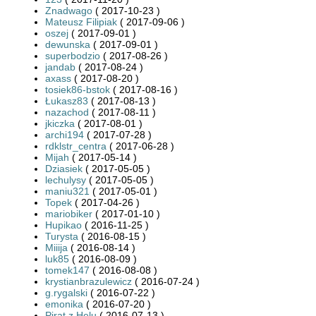
Znadwago
( 2017-10-23 )
Mateusz Filipiak
( 2017-09-06 )
oszej
( 2017-09-01 )
dewunska
( 2017-09-01 )
superbodzio
( 2017-08-26 )
jandab
( 2017-08-24 )
axass
( 2017-08-20 )
tosiek86-bstok
( 2017-08-16 )
Łukasz83
( 2017-08-13 )
nazachod
( 2017-08-11 )
jkiczka
( 2017-08-01 )
archi194
( 2017-07-28 )
rdklstr_centra
( 2017-06-28 )
Mijah
( 2017-05-14 )
Dziasiek
( 2017-05-05 )
lechulysy
( 2017-05-05 )
maniu321
( 2017-05-01 )
Topek
( 2017-04-26 )
mariobiker
( 2017-01-10 )
Hupikao
( 2016-11-25 )
Turysta
( 2016-08-15 )
Miiija
( 2016-08-14 )
luk85
( 2016-08-09 )
tomek147
( 2016-08-08 )
krystianbrazulewicz
( 2016-07-24 )
g.rygalski
( 2016-07-22 )
emonika
( 2016-07-20 )
Pirat z Helu
( 2016-07-13 )