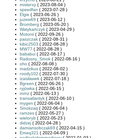
misterxy
( 2023-08-04 )
speedfan
( 2023-07-28 )
Elgie
( 2023-06-26 )
juzew69
( 2023-06-12 )
Bromberg
( 2023-05-20 )
Watykańczyk
( 2023-04-29 )
Motonii
( 2022-09-26 )
paszczak
( 2022-08-31 )
kibic2503
( 2022-08-28 )
MW77
( 2022-08-28 )
bababui
( 2022-08-17 )
Radosny_Smok
( 2022-08-16 )
oho
( 2022-08-08 )
madzikus
( 2022-08-02 )
roody102
( 2022-07-30 )
izaisławek
( 2022-07-18 )
Bgreen
( 2022-06-26 )
ryjówka
( 2022-06-15 )
mmz
( 2022-06-13 )
transatlantyk
( 2022-06-10 )
mygen
( 2022-06-04 )
Smokzaq
( 2022-06-04 )
ramzes
( 2022-05-27 )
wieloryb
( 2022-05-23 )
didzej
( 2022-04-28 )
damiansobczak69
( 2022-04-15 )
Emeq321
( 2022-04-09 )
podlaskidommediowy
( 2022-01-03 )