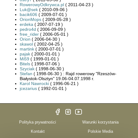
RowerowyOdkrywca.pl
( 2011-04-23 )
Luk@sek
( 2010-09-06 )
bacik606
( 2009-07-01 )
OrionMops
( 2009-05-28 )
erdeka
( 2007-07-19 )
pedro4d
( 2006-09-09 )
free_rider
( 2006-05-01 )
Orion
( 2006-04-30 )
skawol
( 2002-04-25 )
martink
( 2000-07-01 )
pajak
( 2000-01-01 )
Mi59
( 1999-01-01 )
Bitels
( 1998-07-06 )
Szyciak
( 1998-06-30 )
Stefan
( 1998-06-30 ) : Rajd rowerowy "Rzeszów-
Białystok-Olsztyn" 19.06-04.07.1998 r.
Karol Nawrocki
( 1996-06-21 )
jcezarius
( 1992-01-01 )
Polityka prywatności
Warunki korzystania
Kontakt
Polskie Media