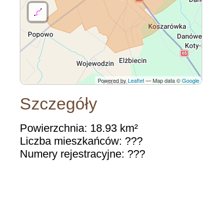
Powered by
Leaflet
— Map data ©
Google
Szczegóły
Powierzchnia: 18.93 km²
Liczba mieszkańców: ???
Numery rejestracyjne: ???