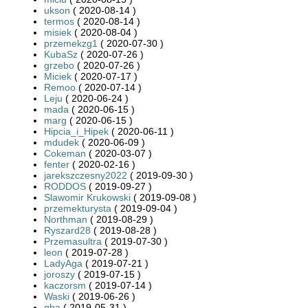
ukson
( 2020-08-14 )
termos
( 2020-08-14 )
misiek
( 2020-08-04 )
przemekzg1
( 2020-07-30 )
KubaSz
( 2020-07-26 )
grzebo
( 2020-07-26 )
Miciek
( 2020-07-17 )
Remoo
( 2020-07-14 )
Leju
( 2020-06-24 )
mada
( 2020-06-15 )
marg
( 2020-06-15 )
Hipcia_i_Hipek
( 2020-06-11 )
mdudek
( 2020-06-09 )
Cokeman
( 2020-03-07 )
fenter
( 2020-02-16 )
jarekszczesny2022
( 2019-09-30 )
RODDOS
( 2019-09-27 )
Slawomir Krukowski
( 2019-09-08 )
przemekturysta
( 2019-09-04 )
Northman
( 2019-08-29 )
Ryszard28
( 2019-08-28 )
Przemasultra
( 2019-07-30 )
leon
( 2019-07-28 )
LadyAga
( 2019-07-21 )
joroszy
( 2019-07-15 )
kaczorsm
( 2019-07-14 )
Waski
( 2019-06-26 )
qba
( 2019-05-31 )