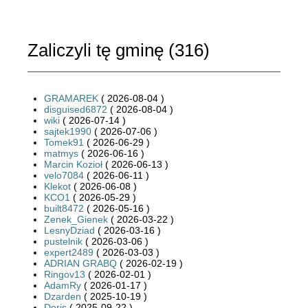
Zaliczyli tę gminę (
316
)
GRAMAREK
( 2026-08-04 )
disguised6872
( 2026-08-04 )
wiki
( 2026-07-14 )
sajtek1990
( 2026-07-06 )
Tomek91
( 2026-06-29 )
matmys
( 2026-06-16 )
Marcin Kozioł
( 2026-06-13 )
velo7084
( 2026-06-11 )
Klekot
( 2026-06-08 )
KCO1
( 2026-05-29 )
built8472
( 2026-05-16 )
Zenek_Gienek
( 2026-03-22 )
LesnyDziad
( 2026-03-16 )
pustelnik
( 2026-03-06 )
expert2489
( 2026-03-03 )
ADRIAN GRABQ
( 2026-02-19 )
Ringov13
( 2026-02-01 )
AdamRy
( 2026-01-17 )
Dzarden
( 2025-10-19 )
Doris
( 2025-09-22 )