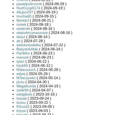
pawelpodroznik
( 2024-09-29 )
HurtCorgi0174
( 2024-09-19 )
Alicja1297
( 2024-09-19 )
mucha65
( 2024-09-15 )
BartekJ
( 2024-08-21 )
rosiek
( 2024-08-18 )
wiaterek
( 2024-08-16 )
wspodnicynaszosie
( 2024-08-16 )
skaut
( 2024-08-14 )
ab
( 2024-07-28 )
widokzsiodelka
( 2024-07-22 )
BialystokAtak
( 2024-06-24 )
PanMiro
( 2024-06-23 )
menork
( 2024-06-23 )
tytan
( 2024-06-22 )
bzyk69
( 2024-06-12 )
Mateuszzz1
( 2024-05-28 )
edytq
( 2024-05-26 )
MSaczywko
( 2024-05-14 )
pirzu
( 2024-04-30 )
Wagabunda
( 2024-04-19 )
zielik99
( 2024-04-07 )
wielgibolo
( 2023-10-16 )
loszak
( 2023-09-24 )
losiuu
( 2023-09-22 )
KGos32
( 2023-09-09 )
krzyw
( 2023-09-03 )
krzychu
( 2023-08-21 )