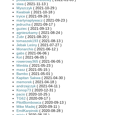
siwa
( 2021-11-13 )
Myszczyk
( 2021-10-29 )
Kwabiak
( 2021-10-18 )
tryice
( 2021-09-26 )
martynaplywacz
( 2021-09-23 )
jedrucha
( 2021-09-17 )
guziec
( 2021-09-13 )
agnieszkamy
( 2021-08-24 )
Żubr
( 2021-08-20 )
tomaszek193
( 2021-08-13 )
Jebak Leśny
( 2021-07-27 )
Monarchis
( 2021-06-12 )
gabs
( 2021-06-06 )
Kot
( 2021-06-05 )
rowerowy365
( 2021-06-05 )
Mimbla
( 2021-05-23 )
masz
( 2021-05-15 )
Bambo
( 2021-05-01 )
Kapitan Sakwa
( 2021-04-30 )
memorek
( 2021-04-18 )
andrzejczyk
( 2021-04-11 )
Konop73
( 2020-12-31 )
pacio
( 2020-10-25 )
TG62
( 2020-09-17 )
PilotBombowca
( 2020-09-13 )
Mike Madej
( 2020-09-11 )
EmilKarpinski
( 2020-08-28 )
miciu
( 2020-08-15 )