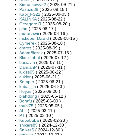
Kierunkowy22
( 2025-09-21 )
Pazuzu88
( 2025-09-15 )
Kapi_FS22
( 2025-09-03 )
KALINKA
( 2025-08-22 )
Grzegorz R
( 2025-08-20 )
pihu
( 2025-08-17 )
murarzxvii
( 2025-08-16 )
mckoper Dawid
( 2025-08-15 )
Cymerek
( 2025-08-10 )
dmroz
( 2025-08-09 )
AdamBiczak
( 2025-07-13 )
BlackJabol
( 2025-07-12 )
basiavin
( 2025-07-11 )
DamianP
( 2025-07-11 )
lukiss05
( 2025-06-22 )
cukier
( 2025-06-21 )
Semper
( 2025-06-21 )
kuba__h
( 2025-06-20 )
Hoyas
( 2025-06-20 )
blahdong
( 2025-06-12 )
Borafu
( 2025-06-09 )
toubi75
( 2025-05-05 )
ALL
( 2025-03-11 )
PT
( 2025-03-10 )
Kubabuba
( 2025-02-23 )
snikers89
( 2024-12-30 )
SnikerS
( 2024-12-30 )
mnichu
( 2024-12-22 )