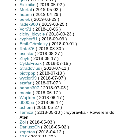
Sickbike
( 2019-05-02 )
Mortal
( 2019-05-02 )
huann
( 2019-04-29 )
pelek
( 2019-03-29 )
radek900
( 2019-03-25 )
Volt71
( 2018-10-06 )
cichy_bicycle
( 2018-09-23 )
cypher81
( 2018-09-09 )
Emil-Górołajzy
( 2018-09-01 )
Rafał76
( 2018-08-30 )
osesku
( 2018-08-27 )
Zbyh
( 2018-08-17 )
CykloFreak
( 2018-07-16 )
Stradovius
( 2018-07-11 )
piotrppp
( 2018-07-10 )
wycior99
( 2018-07-07 )
szafar
( 2018-07-07 )
banan307
( 2018-07-03 )
monia
( 2018-06-17 )
WujTom
( 2018-06-17 )
d000pa
( 2018-06-12 )
achom
( 2018-05-27 )
Tamiza
( 2018-05-13 ) : wyprawka - Rowerem do
Aten
Zol
( 2018-05-03 )
DariuszCh
( 2018-05-02 )
zopetos
( 2018-04-12 )
123
( 2017-11-20 )