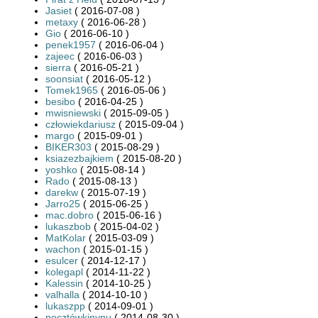
Jasiet
( 2016-07-08 )
metaxy
( 2016-06-28 )
Gio
( 2016-06-10 )
penek1957
( 2016-06-04 )
zajeec
( 2016-06-03 )
sierra
( 2016-05-21 )
soonsiat
( 2016-05-12 )
Tomek1965
( 2016-05-06 )
besibo
( 2016-04-25 )
mwisniewski
( 2015-09-05 )
człowiekdariusz
( 2015-09-04 )
margo
( 2015-09-01 )
BIKER303
( 2015-08-29 )
ksiazezbajkiem
( 2015-08-20 )
yoshko
( 2015-08-14 )
Rado
( 2015-08-13 )
darekw
( 2015-07-19 )
Jarro25
( 2015-06-25 )
mac.dobro
( 2015-06-16 )
lukaszbob
( 2015-04-02 )
MatKolar
( 2015-03-09 )
wachon
( 2015-01-15 )
esulcer
( 2014-12-17 )
kolegapl
( 2014-11-22 )
Kalessin
( 2014-10-25 )
valhalla
( 2014-10-10 )
lukaszpp
( 2014-09-01 )
pocztówkinynu
( 2014-08-30 )