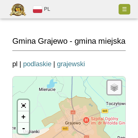
☰
PL
Gmina Grajewo - gmina miejska
pl |
podlaskie
|
grajewski
+
-