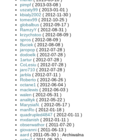
pimpf
( 2013-03-08 )
uszaty99
( 2013-01-01 )
kbialy2002
( 2012-11-30 )
tomex99
( 2012-10-25 )
globalbus
( 2012-09-17 )
RamzyY
( 2012-08-31 )
krzychstoo
( 2012-08-09 )
spros
( 2012-08-09 )
Buciek
( 2012-08-08 )
jaropop
( 2012-07-28 )
dodoelk
( 2012-07-28 )
1artur
( 2012-07-28 )
CoLesiu
( 2012-07-28 )
jaro710
( 2012-07-28 )
jarbla
( 2012-07-11 )
Roberto
( 2012-06-26 )
octane1
( 2012-06-04 )
maclewis
( 2012-06-03 )
walen
( 2012-05-31 )
analityk
( 2012-05-22 )
MarysiaN.
( 2012-05-17 )
manRo
( 2012-01-18 )
quadrupled4847
( 2012-01-11 )
mxdanish
( 2012-01-11 )
obserwathor
( 2011-07-20 )
giovanni
( 2011-06-13 )
aard
( 2011-05-30 ) : Archiwalna
ostry7
( 2011-05-30 )