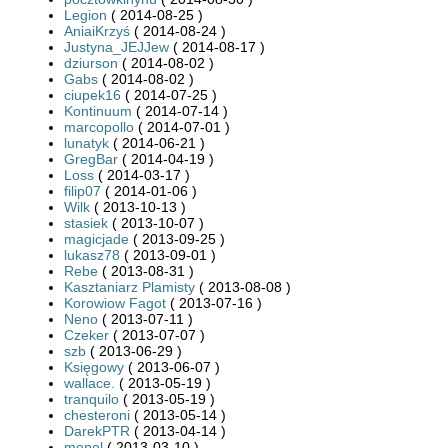
Legion
( 2014-08-25 )
AniaiKrzyś
( 2014-08-24 )
Justyna_JEJJew
( 2014-08-17 )
dziurson
( 2014-08-02 )
Gabs
( 2014-08-02 )
ciupek16
( 2014-07-25 )
Kontinuum
( 2014-07-14 )
marcopollo
( 2014-07-01 )
lunatyk
( 2014-06-21 )
GregBar
( 2014-04-19 )
Loss
( 2014-03-17 )
filip07
( 2014-01-06 )
Wilk
( 2013-10-13 )
stasiek
( 2013-10-07 )
magicjade
( 2013-09-25 )
lukasz78
( 2013-09-01 )
Rebe
( 2013-08-31 )
Kasztaniarz Plamisty
( 2013-08-08 )
Korowiow Fagot
( 2013-07-16 )
Neno
( 2013-07-11 )
Czeker
( 2013-07-07 )
szb
( 2013-06-29 )
Księgowy
( 2013-06-07 )
wallace.
( 2013-05-19 )
tranquilo
( 2013-05-19 )
chesteroni
( 2013-05-14 )
DarekPTR
( 2013-04-14 )
menel
( 2013-03-10 )