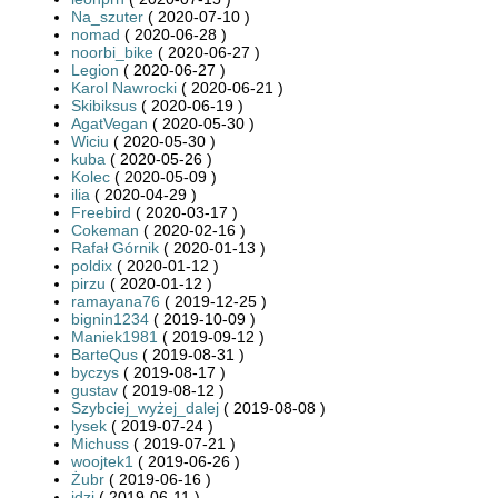
Na_szuter
( 2020-07-10 )
nomad
( 2020-06-28 )
noorbi_bike
( 2020-06-27 )
Legion
( 2020-06-27 )
Karol Nawrocki
( 2020-06-21 )
Skibiksus
( 2020-06-19 )
AgatVegan
( 2020-05-30 )
Wiciu
( 2020-05-30 )
kuba
( 2020-05-26 )
Kolec
( 2020-05-09 )
ilia
( 2020-04-29 )
Freebird
( 2020-03-17 )
Cokeman
( 2020-02-16 )
Rafał Górnik
( 2020-01-13 )
poldix
( 2020-01-12 )
pirzu
( 2020-01-12 )
ramayana76
( 2019-12-25 )
bignin1234
( 2019-10-09 )
Maniek1981
( 2019-09-12 )
BarteQus
( 2019-08-31 )
byczys
( 2019-08-17 )
gustav
( 2019-08-12 )
Szybciej_wyżej_dalej
( 2019-08-08 )
lysek
( 2019-07-24 )
Michuss
( 2019-07-21 )
woojtek1
( 2019-06-26 )
Żubr
( 2019-06-16 )
jdzi
( 2019-06-11 )