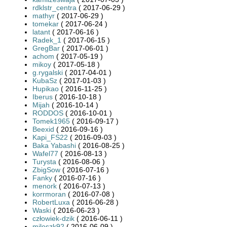
rdklstr_centra
( 2017-06-29 )
mathyr
( 2017-06-29 )
tomekar
( 2017-06-24 )
latant
( 2017-06-16 )
Radek_1
( 2017-06-15 )
GregBar
( 2017-06-01 )
achom
( 2017-05-19 )
mikoy
( 2017-05-18 )
g.rygalski
( 2017-04-01 )
KubaSz
( 2017-01-03 )
Hupikao
( 2016-11-25 )
Iberus
( 2016-10-18 )
Mijah
( 2016-10-14 )
RODDOS
( 2016-10-01 )
Tomek1965
( 2016-09-17 )
Beexid
( 2016-09-16 )
Kapi_FS22
( 2016-09-03 )
Baka Yabashi
( 2016-08-25 )
Wafel77
( 2016-08-13 )
Turysta
( 2016-08-06 )
ZbigSow
( 2016-07-16 )
Fanky
( 2016-07-16 )
menork
( 2016-07-13 )
korrmoran
( 2016-07-08 )
RobertLuxa
( 2016-06-28 )
Waski
( 2016-06-23 )
człowiek-dzik
( 2016-06-11 )
miloszk92
( 2016-06-09 )