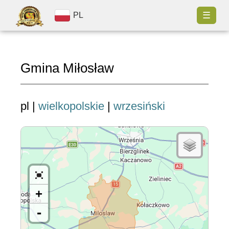
☰
PL
Gmina Miłosław
pl |
wielkopolskie
|
wrzesiński
+
-