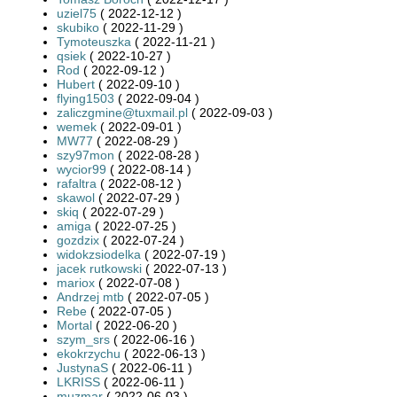
uziel75
( 2022-12-12 )
skubiko
( 2022-11-29 )
Tymoteuszka
( 2022-11-21 )
qsiek
( 2022-10-27 )
Rod
( 2022-09-12 )
Hubert
( 2022-09-10 )
flying1503
( 2022-09-04 )
zaliczgmine@tuxmail.pl
( 2022-09-03 )
wemek
( 2022-09-01 )
MW77
( 2022-08-29 )
szy97mon
( 2022-08-28 )
wycior99
( 2022-08-14 )
rafaltra
( 2022-08-12 )
skawol
( 2022-07-29 )
skiq
( 2022-07-29 )
amiga
( 2022-07-25 )
gozdzix
( 2022-07-24 )
widokzsiodelka
( 2022-07-19 )
jacek rutkowski
( 2022-07-13 )
mariox
( 2022-07-08 )
Andrzej mtb
( 2022-07-05 )
Rebe
( 2022-07-05 )
Mortal
( 2022-06-20 )
szym_srs
( 2022-06-16 )
ekokrzychu
( 2022-06-13 )
JustynaS
( 2022-06-11 )
LKRISS
( 2022-06-11 )
muzmar
( 2022-06-03 )