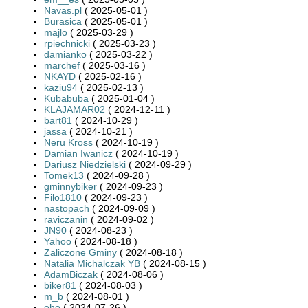
Navas.pl
( 2025-05-01 )
Burasica
( 2025-05-01 )
majlo
( 2025-03-29 )
rpiechnicki
( 2025-03-23 )
damianko
( 2025-03-22 )
marchef
( 2025-03-16 )
NKAYD
( 2025-02-16 )
kaziu94
( 2025-02-13 )
Kubabuba
( 2025-01-04 )
KLAJAMAR02
( 2024-12-11 )
bart81
( 2024-10-29 )
jassa
( 2024-10-21 )
Neru Kross
( 2024-10-19 )
Damian Iwanicz
( 2024-10-19 )
Dariusz Niedzielski
( 2024-09-29 )
Tomek13
( 2024-09-28 )
gminnybiker
( 2024-09-23 )
Filo1810
( 2024-09-23 )
nastopach
( 2024-09-09 )
raviczanin
( 2024-09-02 )
JN90
( 2024-08-23 )
Yahoo
( 2024-08-18 )
Zaliczone Gminy
( 2024-08-18 )
Natalia Michalczak YB
( 2024-08-15 )
AdamBiczak
( 2024-08-06 )
biker81
( 2024-08-03 )
m_b
( 2024-08-01 )
oho
( 2024-07-26 )