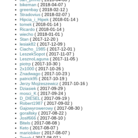
bikeman
( 2018-04-07 )
greenbay
( 2018-02-12 )
Stradovius
( 2018-02-07 )
Hipcia_i_Hipek
( 2018-01-14 )
tomek
( 2018-01-14 )
Ricardo
( 2018-01-14 )
wiecho
( 2018-01-01 )
Stan
( 2017-12-20 )
lesiak82
( 2017-12-09 )
Ciacho_1985
( 2017-12-01 )
LeszekSopot
( 2017-11-07 )
LesznoLaguna
( 2017-11-05 )
piotrp
( 2017-10-30 )
2x1000
( 2017-10-26 )
Znadwago
( 2017-10-23 )
patrick95
( 2017-10-19 )
Jerzy Mojżeszewicz
( 2017-10-16 )
Dziasiek
( 2017-09-29 )
mosci_K
( 2017-09-24 )
D_DIESEL
( 2017-09-19 )
Robert1987
( 2017-09-02 )
Gajowyrowerowy
( 2017-08-30 )
gorallsky
( 2017-08-22 )
Josif666
( 2017-08-10 )
Bitels
( 2017-08-08 )
Keto
( 2017-08-07 )
mariobiker
( 2017-08-07 )
Topek
( 2017-08-07 )