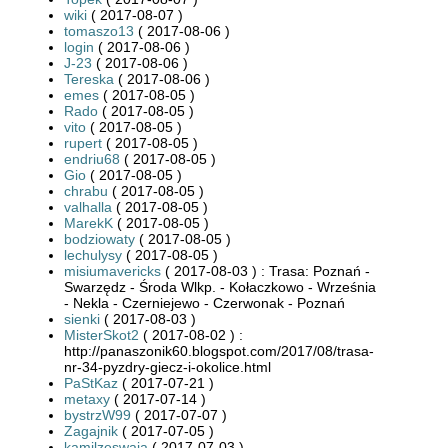
wiki
( 2017-08-07 )
tomaszo13
( 2017-08-06 )
login
( 2017-08-06 )
J-23
( 2017-08-06 )
Tereska
( 2017-08-06 )
emes
( 2017-08-05 )
Rado
( 2017-08-05 )
vito
( 2017-08-05 )
rupert
( 2017-08-05 )
endriu68
( 2017-08-05 )
Gio
( 2017-08-05 )
chrabu
( 2017-08-05 )
valhalla
( 2017-08-05 )
MarekK
( 2017-08-05 )
bodziowaty
( 2017-08-05 )
lechulysy
( 2017-08-05 )
misiumavericks
( 2017-08-03 ) : Trasa: Poznań -
Swarzędz - Środa Wlkp. - Kołaczkowo - Września
- Nekla - Czerniejewo - Czerwonak - Poznań
sienki
( 2017-08-03 )
MisterSkot2
( 2017-08-02 ) :
http://panaszonik60.blogspot.com/2017/08/trasa-
nr-34-pyzdry-giecz-i-okolice.html
PaStKaz
( 2017-07-21 )
metaxy
( 2017-07-14 )
bystrzW99
( 2017-07-07 )
Zagajnik
( 2017-07-05 )
kamilzeswaja
( 2017-07-03 )