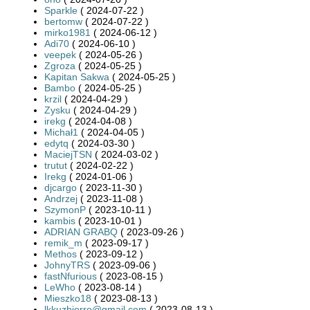
Sparkle
( 2024-07-22 )
bertomw
( 2024-07-22 )
mirko1981
( 2024-06-12 )
Adi70
( 2024-06-10 )
veepek
( 2024-05-26 )
Zgroza
( 2024-05-25 )
Kapitan Sakwa
( 2024-05-25 )
Bambo
( 2024-05-25 )
krzil
( 2024-04-29 )
Zysku
( 2024-04-29 )
irekg
( 2024-04-08 )
Michał1
( 2024-04-05 )
edytq
( 2024-03-30 )
MaciejTSN
( 2024-03-02 )
trutut
( 2024-02-22 )
Irekg
( 2024-01-06 )
djcargo
( 2023-11-30 )
Andrzej
( 2023-11-08 )
SzymonP
( 2023-10-11 )
kambis
( 2023-10-01 )
ADRIAN GRABQ
( 2023-09-26 )
remik_m
( 2023-09-17 )
Methos
( 2023-09-12 )
JohnyTRS
( 2023-09-06 )
fastNfurious
( 2023-08-15 )
LeWho
( 2023-08-14 )
Mieszko18
( 2023-08-13 )
lkkuzbiorro@gmail.com
( 2023-08-13 )