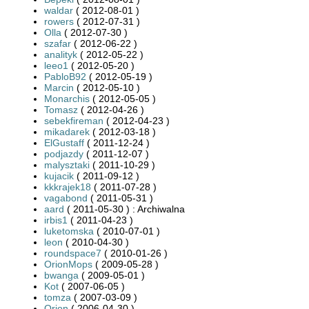
waldar
( 2012-08-01 )
rowers
( 2012-07-31 )
Olla
( 2012-07-30 )
szafar
( 2012-06-22 )
analityk
( 2012-05-22 )
leeo1
( 2012-05-20 )
PabloB92
( 2012-05-19 )
Marcin
( 2012-05-10 )
Monarchis
( 2012-05-05 )
Tomasz
( 2012-04-26 )
sebekfireman
( 2012-04-23 )
mikadarek
( 2012-03-18 )
ElGustaff
( 2011-12-24 )
podjazdy
( 2011-12-07 )
malysztaki
( 2011-10-29 )
kujacik
( 2011-09-12 )
kkkrajek18
( 2011-07-28 )
vagabond
( 2011-05-31 )
aard
( 2011-05-30 ) : Archiwalna
irbis1
( 2011-04-23 )
luketomska
( 2010-07-01 )
leon
( 2010-04-30 )
roundspace7
( 2010-01-26 )
OrionMops
( 2009-05-28 )
bwanga
( 2009-05-01 )
Kot
( 2007-06-05 )
tomza
( 2007-03-09 )
Orion
( 2006-04-30 )