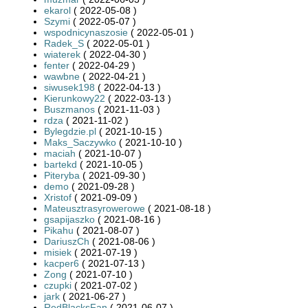
ekarol
( 2022-05-08 )
Szymi
( 2022-05-07 )
wspodnicynaszosie
( 2022-05-01 )
Radek_S
( 2022-05-01 )
wiaterek
( 2022-04-30 )
fenter
( 2022-04-29 )
wawbne
( 2022-04-21 )
siwusek198
( 2022-04-13 )
Kierunkowy22
( 2022-03-13 )
Buszmanos
( 2021-11-03 )
rdza
( 2021-11-02 )
Bylegdzie.pl
( 2021-10-15 )
Maks_Saczywko
( 2021-10-10 )
maciah
( 2021-10-07 )
bartekd
( 2021-10-05 )
Piteryba
( 2021-09-30 )
demo
( 2021-09-28 )
Xristof
( 2021-09-09 )
Mateusztrasyrowerowe
( 2021-08-18 )
gsapijaszko
( 2021-08-16 )
Pikahu
( 2021-08-07 )
DariuszCh
( 2021-08-06 )
misiek
( 2021-07-19 )
kacper6
( 2021-07-13 )
Zong
( 2021-07-10 )
czupki
( 2021-07-02 )
jark
( 2021-06-27 )
RedBlacksFan
( 2021-06-07 )