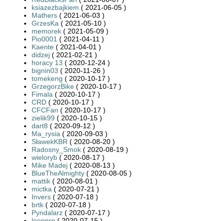
ksiazezbajkiem
( 2021-06-05 )
Mathers
( 2021-06-03 )
GrzesKa
( 2021-05-10 )
memorek
( 2021-05-09 )
Pio0001
( 2021-04-11 )
Kaente
( 2021-04-01 )
didzej
( 2021-02-21 )
horacy 13
( 2020-12-24 )
bignin03
( 2020-11-26 )
tomekeng
( 2020-10-17 )
GrzegorzBike
( 2020-10-17 )
Fimala
( 2020-10-17 )
CRD
( 2020-10-17 )
CFCFan
( 2020-10-17 )
zielik99
( 2020-10-15 )
dart8
( 2020-09-12 )
Ma_rysia
( 2020-09-03 )
SławekKBR
( 2020-08-20 )
Radosny_Smok
( 2020-08-19 )
wieloryb
( 2020-08-17 )
Mike Madej
( 2020-08-13 )
BlueTheAlmighty
( 2020-08-05 )
mattik
( 2020-08-01 )
mictka
( 2020-07-21 )
Invers
( 2020-07-18 )
brtk
( 2020-07-18 )
Pyndalarz
( 2020-07-17 )
leonprn
( 2020-07-15 )