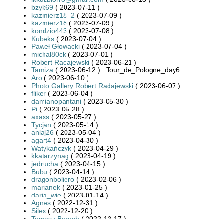
bzyk69
( 2023-07-11 )
kazmierz18_2
( 2023-07-09 )
kazmierz18
( 2023-07-09 )
kondzio443
( 2023-07-08 )
Kubeks
( 2023-07-04 )
Paweł Głowacki
( 2023-07-04 )
michal80ck
( 2023-07-01 )
Robert Radajewski
( 2023-06-21 )
Tamiza
( 2023-06-12 ) : Tour_de_Pologne_day6
Aro
( 2023-06-10 )
Photo Gallery Robert Radajewski
( 2023-06-07 )
fliker
( 2023-06-04 )
damianopantani
( 2023-05-30 )
Pi
( 2023-05-28 )
axass
( 2023-05-27 )
Tycjan
( 2023-05-14 )
aniaj26
( 2023-05-04 )
agart4
( 2023-04-30 )
Watykańczyk
( 2023-04-29 )
kkatarzynag
( 2023-04-19 )
jedrucha
( 2023-04-15 )
Bubu
( 2023-04-14 )
dragonboliero
( 2023-02-06 )
marianek
( 2023-01-25 )
daria_wie
( 2023-01-14 )
Agnes
( 2022-12-31 )
Siles
( 2022-12-20 )
Tomasz Boroch
( 2022-12-17 )