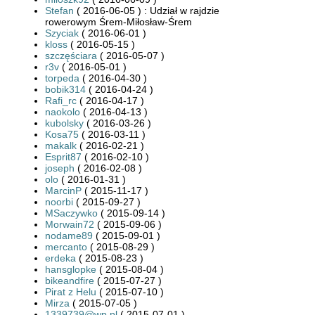
Stefan
( 2016-06-05 ) : Udział w rajdzie
rowerowym Śrem-Miłosław-Śrem
Szyciak
( 2016-06-01 )
kloss
( 2016-05-15 )
szczęściara
( 2016-05-07 )
r3v
( 2016-05-01 )
torpeda
( 2016-04-30 )
bobik314
( 2016-04-24 )
Rafi_rc
( 2016-04-17 )
naokolo
( 2016-04-13 )
kubolsky
( 2016-03-26 )
Kosa75
( 2016-03-11 )
makalk
( 2016-02-21 )
Esprit87
( 2016-02-10 )
joseph
( 2016-02-08 )
olo
( 2016-01-31 )
MarcinP
( 2015-11-17 )
noorbi
( 2015-09-27 )
MSaczywko
( 2015-09-14 )
Morwain72
( 2015-09-06 )
nodame89
( 2015-09-01 )
mercanto
( 2015-08-29 )
erdeka
( 2015-08-23 )
hansglopke
( 2015-08-04 )
bikeandfire
( 2015-07-27 )
Pirat z Helu
( 2015-07-10 )
Mirza
( 2015-07-05 )
1339739@wp.pl
( 2015-07-01 )