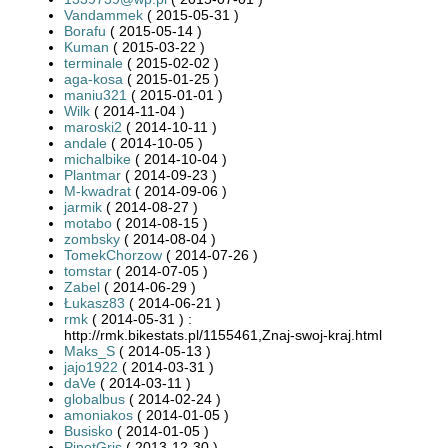
Vandammek
( 2015-05-31 )
Borafu
( 2015-05-14 )
Kuman
( 2015-03-22 )
terminale
( 2015-02-02 )
aga-kosa
( 2015-01-25 )
maniu321
( 2015-01-01 )
Wilk
( 2014-11-04 )
maroski2
( 2014-10-11 )
andale
( 2014-10-05 )
michalbike
( 2014-10-04 )
Plantmar
( 2014-09-23 )
M-kwadrat
( 2014-09-06 )
jarmik
( 2014-08-27 )
motabo
( 2014-08-15 )
zombsky
( 2014-08-04 )
TomekChorzow
( 2014-07-26 )
tomstar
( 2014-07-05 )
Zabel
( 2014-06-29 )
Łukasz83
( 2014-06-21 )
rmk
( 2014-05-31 ) :
http://rmk.bikestats.pl/1155461,Znaj-swoj-kraj.html
Maks_S
( 2014-05-13 )
jajo1922
( 2014-03-31 )
daVe
( 2014-03-11 )
globalbus
( 2014-02-24 )
amoniakos
( 2014-01-05 )
Busisko
( 2014-01-05 )
PinotGris
( 2013-12-30 )