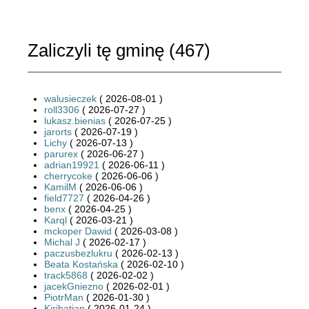
Zaliczyli tę gminę (
467
)
walusieczek
( 2026-08-01 )
roll3306
( 2026-07-27 )
lukasz.bienias
( 2026-07-25 )
jarorts
( 2026-07-19 )
Lichy
( 2026-07-13 )
parurex
( 2026-06-27 )
adrian19921
( 2026-06-11 )
cherrycoke
( 2026-06-06 )
KamilM
( 2026-06-06 )
field7727
( 2026-04-26 )
benx
( 2026-04-25 )
Karql
( 2026-03-21 )
mckoper Dawid
( 2026-03-08 )
Michal J
( 2026-02-17 )
paczusbezlukru
( 2026-02-13 )
Beata Kostańska
( 2026-02-10 )
track5868
( 2026-02-02 )
jacekGniezno
( 2026-02-01 )
PiotrMan
( 2026-01-30 )
Kiribatian
( 2026-01-24 )