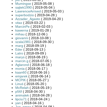
Mumingse
( 2019-05-08 )
sajtek1990
( 2019-05-04 )
LawrenceArrived
( 2019-05-03 )
superbodzio
( 2019-04-28 )
Azzader_Agasto
( 2019-04-20 )
vitax
( 2019-03-22 )
MarcinPe
( 2019-02-03 )
kawerna
( 2019-01-28 )
mihau
( 2018-12-06 )
giovanni
( 2018-10-08 )
szala1981
( 2018-09-30 )
marg
( 2018-09-19 )
Eder
( 2018-09-13 )
Latro
( 2018-09-09 )
marys
( 2018-08-19 )
marcin.g
( 2018-07-05 )
Aglarond
( 2018-06-18 )
monia
( 2018-06-17 )
kaan60
( 2018-06-16 )
emjarek
( 2018-06-14 )
MCPIK
( 2018-05-27 )
Linuś
( 2018-05-20 )
McRelah
( 2018-05-19 )
p56f
( 2018-04-30 )
animalek
( 2018-04-28 )
lipciu71
( 2018-04-24 )
yan
( 2018-04-16 )
Jan_pmno
( 2018-04-08 )