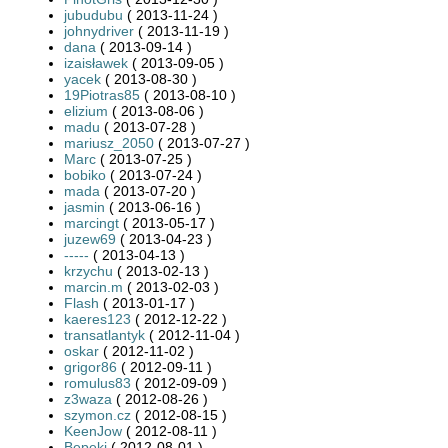
jubudubu
( 2013-11-24 )
johnydriver
( 2013-11-19 )
dana
( 2013-09-14 )
izaisławek
( 2013-09-05 )
yacek
( 2013-08-30 )
19Piotras85
( 2013-08-10 )
elizium
( 2013-08-06 )
madu
( 2013-07-28 )
mariusz_2050
( 2013-07-27 )
Marc
( 2013-07-25 )
bobiko
( 2013-07-24 )
mada
( 2013-07-20 )
jasmin
( 2013-06-16 )
marcingt
( 2013-05-17 )
juzew69
( 2013-04-23 )
-----
( 2013-04-13 )
krzychu
( 2013-02-13 )
marcin.m
( 2013-02-03 )
Flash
( 2013-01-17 )
kaeres123
( 2012-12-22 )
transatlantyk
( 2012-11-04 )
oskar
( 2012-11-02 )
grigor86
( 2012-09-11 )
romulus83
( 2012-09-09 )
z3waza
( 2012-08-26 )
szymon.cz
( 2012-08-15 )
KeenJow
( 2012-08-11 )
Bepeki
( 2012-08-01 )