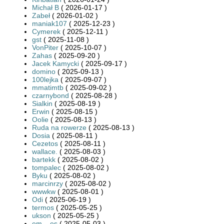
Michał B
( 2026-01-17 )
Zabeł
( 2026-01-02 )
maniak107
( 2025-12-23 )
Cymerek
( 2025-12-11 )
gst
( 2025-11-08 )
VonPiter
( 2025-10-07 )
Zahas
( 2025-09-20 )
Jacek Kamycki
( 2025-09-17 )
domino
( 2025-09-13 )
100lejka
( 2025-09-07 )
mmatimtb
( 2025-09-02 )
czarnybond
( 2025-08-28 )
Sialkin
( 2025-08-19 )
Erwin
( 2025-08-15 )
Oolie
( 2025-08-13 )
Ruda na rowerze
( 2025-08-13 )
Dosia
( 2025-08-11 )
Cezetos
( 2025-08-11 )
wallace.
( 2025-08-03 )
bartekk
( 2025-08-02 )
tompalec
( 2025-08-02 )
Byku
( 2025-08-02 )
marcinrzy
( 2025-08-02 )
wwwkw
( 2025-08-01 )
Odi
( 2025-06-19 )
termos
( 2025-05-25 )
ukson
( 2025-05-25 )
em__es
( 2025-05-03 )