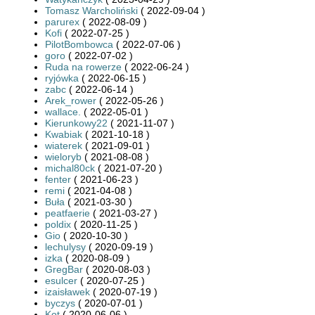
Tomasz Warcholiński
( 2022-09-04 )
parurex
( 2022-08-09 )
Kofi
( 2022-07-25 )
PilotBombowca
( 2022-07-06 )
goro
( 2022-07-02 )
Ruda na rowerze
( 2022-06-24 )
ryjówka
( 2022-06-15 )
zabc
( 2022-06-14 )
Arek_rower
( 2022-05-26 )
wallace.
( 2022-05-01 )
Kierunkowy22
( 2021-11-07 )
Kwabiak
( 2021-10-18 )
wiaterek
( 2021-09-01 )
wieloryb
( 2021-08-08 )
michal80ck
( 2021-07-20 )
fenter
( 2021-06-23 )
remi
( 2021-04-08 )
Buła
( 2021-03-30 )
peatfaerie
( 2021-03-27 )
poldix
( 2020-11-25 )
Gio
( 2020-10-30 )
lechulysy
( 2020-09-19 )
izka
( 2020-08-09 )
GregBar
( 2020-08-03 )
esulcer
( 2020-07-25 )
izaisławek
( 2020-07-19 )
byczys
( 2020-07-01 )
Kot
( 2020-06-06 )