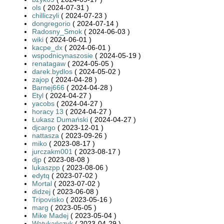
ols
( 2024-07-31 )
chilliczyli
( 2024-07-23 )
dongregorio
( 2024-07-14 )
Radosny_Smok
( 2024-06-03 )
wiki
( 2024-06-01 )
kacpe_dx
( 2024-06-01 )
wspodnicynaszosie
( 2024-05-19 )
renatagaw
( 2024-05-05 )
darek.bydlos
( 2024-05-02 )
zajop
( 2024-04-28 )
Barnej666
( 2024-04-28 )
Etyl
( 2024-04-27 )
yacobs
( 2024-04-27 )
horacy 13
( 2024-04-27 )
Łukasz Dumański
( 2024-04-27 )
djcargo
( 2023-12-01 )
nattasza
( 2023-09-26 )
miko
( 2023-08-17 )
jurczakm001
( 2023-08-17 )
djp
( 2023-08-08 )
lukaszpp
( 2023-08-06 )
edytq
( 2023-07-02 )
Mortal
( 2023-07-02 )
didzej
( 2023-06-08 )
Tripovisko
( 2023-05-16 )
marg
( 2023-05-05 )
Mike Madej
( 2023-05-04 )
Watykańczyk
( 2023-04-29 )