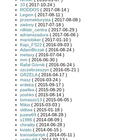
10
( 2017-10-24 )
RODDOS
( 2017-08-14 )
Legion
( 2017-08-11 )
przemekturysta
( 2017-08-08 )
zielony
( 2017-07-18 )
rdklstr_centra
( 2017-06-29 )
adrianszadura
( 2017-06-06 )
mariobiker
( 2017-01-10 )
Kapi_FS22
( 2016-09-03 )
AdamBiczak
( 2016-08-24 )
metaxy
( 2016-07-04 )
mm
( 2016-06-30 )
Rafał Górnik
( 2016-06-24 )
szczebrzeszyn
( 2016-05-21 )
GRZELA
( 2016-04-17 )
masz
( 2016-03-24 )
erdeka
( 2015-09-17 )
paellea
( 2015-08-20 )
yoshko
( 2015-08-14 )
tomaszo13
( 2015-06-05 )
Mikis
( 2015-03-03 )
sldtwa
( 2015-01-18 )
juzew69
( 2014-08-28 )
s1986
( 2014-08-09 )
chirality
( 2014-06-28 )
kviato
( 2014-06-15 )
transatlantyk
( 2014-05-11 )
endriu68
( 2014-03-13 )