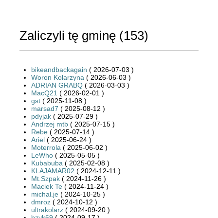
Zaliczyli tę gminę (
153
)
bikeandbackagain
( 2026-07-03 )
Woron Kolarzyna
( 2026-06-03 )
ADRIAN GRABQ
( 2026-03-03 )
MacQ21
( 2026-02-01 )
gst
( 2025-11-08 )
marsad7
( 2025-08-12 )
pdyjak
( 2025-07-29 )
Andrzej mtb
( 2025-07-15 )
Rebe
( 2025-07-14 )
Ariel
( 2025-06-24 )
Moterrola
( 2025-06-02 )
LeWho
( 2025-05-05 )
Kubabuba
( 2025-02-08 )
KLAJAMAR02
( 2024-12-11 )
Mt.Szpak
( 2024-11-26 )
Maciek Te
( 2024-11-24 )
michal.je
( 2024-10-25 )
dmroz
( 2024-10-12 )
ultrakolarz
( 2024-09-20 )
bzyk69
( 2024-09-17 )