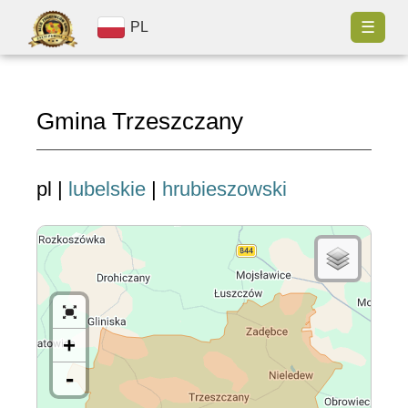
☰
PL
Gmina Trzeszczany
pl |
lubelskie
|
hrubieszowski
+
-