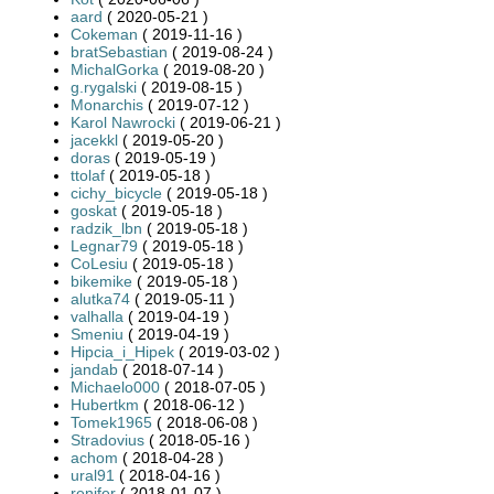
aard
( 2020-05-21 )
Cokeman
( 2019-11-16 )
bratSebastian
( 2019-08-24 )
MichalGorka
( 2019-08-20 )
g.rygalski
( 2019-08-15 )
Monarchis
( 2019-07-12 )
Karol Nawrocki
( 2019-06-21 )
jacekkl
( 2019-05-20 )
doras
( 2019-05-19 )
ttolaf
( 2019-05-18 )
cichy_bicycle
( 2019-05-18 )
goskat
( 2019-05-18 )
radzik_lbn
( 2019-05-18 )
Legnar79
( 2019-05-18 )
CoLesiu
( 2019-05-18 )
bikemike
( 2019-05-18 )
alutka74
( 2019-05-11 )
valhalla
( 2019-04-19 )
Smeniu
( 2019-04-19 )
Hipcia_i_Hipek
( 2019-03-02 )
jandab
( 2018-07-14 )
Michaelo000
( 2018-07-05 )
Hubertkm
( 2018-06-12 )
Tomek1965
( 2018-06-08 )
Stradovius
( 2018-05-16 )
achom
( 2018-04-28 )
ural91
( 2018-04-16 )
renifer
( 2018-01-07 )