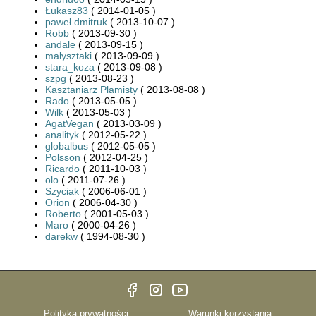
Łukasz83
( 2014-01-05 )
paweł dmitruk
( 2013-10-07 )
Robb
( 2013-09-30 )
andale
( 2013-09-15 )
malysztaki
( 2013-09-09 )
stara_koza
( 2013-09-08 )
szpg
( 2013-08-23 )
Kasztaniarz Plamisty
( 2013-08-08 )
Rado
( 2013-05-05 )
Wilk
( 2013-05-03 )
AgatVegan
( 2013-03-09 )
analityk
( 2012-05-22 )
globalbus
( 2012-05-05 )
Polsson
( 2012-04-25 )
Ricardo
( 2011-10-03 )
olo
( 2011-07-26 )
Szyciak
( 2006-06-01 )
Orion
( 2006-04-30 )
Roberto
( 2001-05-03 )
Maro
( 2000-04-26 )
darekw
( 1994-08-30 )
Polityka prywatności
Warunki korzystania