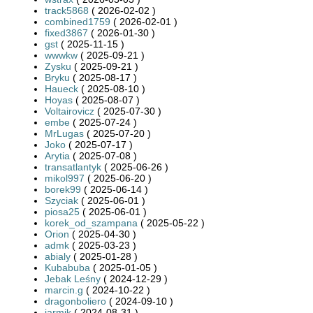
track5868
( 2026-02-02 )
combined1759
( 2026-02-01 )
fixed3867
( 2026-01-30 )
gst
( 2025-11-15 )
wwwkw
( 2025-09-21 )
Zysku
( 2025-09-21 )
Bryku
( 2025-08-17 )
Haueck
( 2025-08-10 )
Hoyas
( 2025-08-07 )
Voltairovicz
( 2025-07-30 )
embe
( 2025-07-24 )
MrLugas
( 2025-07-20 )
Joko
( 2025-07-17 )
Arytia
( 2025-07-08 )
transatlantyk
( 2025-06-26 )
mikol997
( 2025-06-20 )
borek99
( 2025-06-14 )
Szyciak
( 2025-06-01 )
piosa25
( 2025-06-01 )
korek_od_szampana
( 2025-05-22 )
Orion
( 2025-04-30 )
admk
( 2025-03-23 )
abialy
( 2025-01-28 )
Kubabuba
( 2025-01-05 )
Jebak Leśny
( 2024-12-29 )
marcin.g
( 2024-10-22 )
dragonboliero
( 2024-09-10 )
jarmik
( 2024-08-31 )