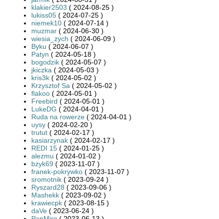
klakier2503
( 2024-08-25 )
lukiss05
( 2024-07-25 )
niemek10
( 2024-07-14 )
muzmar
( 2024-06-30 )
wiesia_zych
( 2024-06-09 )
Byku
( 2024-06-07 )
Patyn
( 2024-05-18 )
bogodzik
( 2024-05-07 )
jkiczka
( 2024-05-03 )
kris3k
( 2024-05-02 )
Krzysztof Sa
( 2024-05-02 )
flakoo
( 2024-05-01 )
Freebird
( 2024-05-01 )
LukeDG
( 2024-04-01 )
Ruda na rowerze
( 2024-04-01 )
uysy
( 2024-02-20 )
trutut
( 2024-02-17 )
kasiarzynak
( 2024-02-17 )
REDI 15
( 2024-01-25 )
alezmu
( 2024-01-02 )
bzyk69
( 2023-11-07 )
franek-pokrywko
( 2023-11-07 )
sromotnik
( 2023-09-24 )
Ryszard28
( 2023-09-06 )
Mashekk
( 2023-09-02 )
krawiecpk
( 2023-08-15 )
daVe
( 2023-06-24 )
PanMiro
( 2023-06-13 )