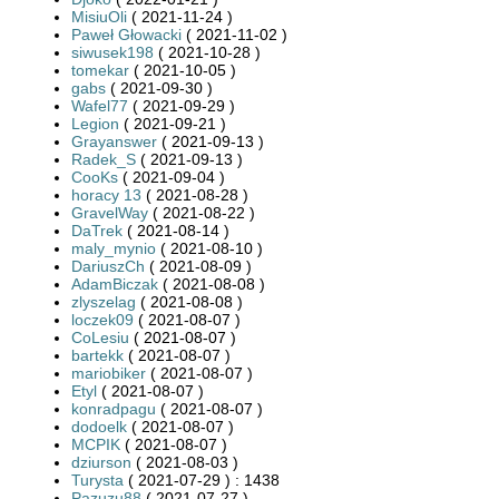
MisiuOli
( 2021-11-24 )
Paweł Głowacki
( 2021-11-02 )
siwusek198
( 2021-10-28 )
tomekar
( 2021-10-05 )
gabs
( 2021-09-30 )
Wafel77
( 2021-09-29 )
Legion
( 2021-09-21 )
Grayanswer
( 2021-09-13 )
Radek_S
( 2021-09-13 )
CooKs
( 2021-09-04 )
horacy 13
( 2021-08-28 )
GravelWay
( 2021-08-22 )
DaTrek
( 2021-08-14 )
maly_mynio
( 2021-08-10 )
DariuszCh
( 2021-08-09 )
AdamBiczak
( 2021-08-08 )
zlyszelag
( 2021-08-08 )
loczek09
( 2021-08-07 )
CoLesiu
( 2021-08-07 )
bartekk
( 2021-08-07 )
mariobiker
( 2021-08-07 )
Etyl
( 2021-08-07 )
konradpagu
( 2021-08-07 )
dodoelk
( 2021-08-07 )
MCPIK
( 2021-08-07 )
dziurson
( 2021-08-03 )
Turysta
( 2021-07-29 ) : 1438
Pazuzu88
( 2021-07-27 )