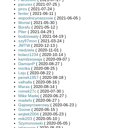
parurex
( 2021-07-25 )
pirzu
( 2021-07-24 )
fenter
( 2021-06-11 )
wspodnicynaszosie
( 2021-06-05 )
Mortal
( 2021-05-30 )
Borafu
( 2021-05-12 )
Piter
( 2021-04-29 )
bodziowaty
( 2021-04-19 )
szy97mon
( 2021-03-24 )
JMTW
( 2020-12-13 )
niedziela
( 2020-11-01 )
kolarz1234
( 2020-10-14 )
kamilzeswaja
( 2020-09-07 )
DamianP
( 2020-08-27 )
mictka
( 2020-08-25 )
Leju
( 2020-08-22 )
penek1957
( 2020-08-18 )
valhalla
( 2020-08-16 )
Maras
( 2020-08-14 )
romek27c
( 2020-07-30 )
Mike Madej
( 2020-06-27 )
madefo
( 2020-06-27 )
Gajowyrowerowy
( 2020-06-23 )
Goose
( 2020-06-15 )
wojtek2004
( 2020-05-23 )
miki203
( 2020-05-10 )
Szymonowski
( 2020-05-05 )
jgkmarcin
( 2020-05-03 )