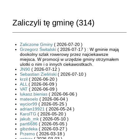
Zaliczyli tę gminę (
314
)
Zaliczone Gminy
( 2026-07-20 )
Grzegorz Świtalski
( 2026-07-17 ) : W gminie mają
dookolny szlak rowerowy przez najciekawsze
miejsca. W promocji w urzędzie gminy otrzymałem
ulotki o nim i o innych ciekawostkach.
JN90
( 2026-07-12 )
Sebastian Zieliński
( 2026-07-10 )
krzil
( 2026-06-20 )
ALL
( 2026-06-09 )
VAT
( 2026-06-09 )
lukasz.bienias
( 2026-06-06 )
mateoelo
( 2026-06-04 )
wycior99
( 2026-05-25 )
adrian19921
( 2026-05-24 )
KarolTG
( 2026-05-20 )
jakub_mk
( 2026-05-10 )
part6686
( 2026-05-05 )
gibzdeka
( 2026-03-27 )
Przemo
( 2026-03-18 )
wstrax
( 2026-03-03 )