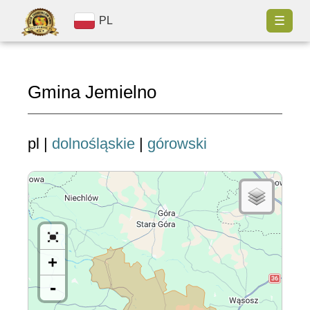
☰
PL
Gmina Jemielno
pl |
dolnośląskie
|
górowski
+
-