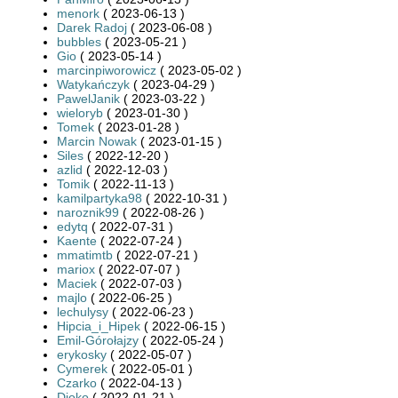
menork
( 2023-06-13 )
Darek Radoj
( 2023-06-08 )
bubbles
( 2023-05-21 )
Gio
( 2023-05-14 )
marcinpiworowicz
( 2023-05-02 )
Watykańczyk
( 2023-04-29 )
PawelJanik
( 2023-03-22 )
wieloryb
( 2023-01-30 )
Tomek
( 2023-01-28 )
Marcin Nowak
( 2023-01-15 )
Siles
( 2022-12-20 )
azlid
( 2022-12-03 )
Tomik
( 2022-11-13 )
kamilpartyka98
( 2022-10-31 )
naroznik99
( 2022-08-26 )
edytq
( 2022-07-31 )
Kaente
( 2022-07-24 )
mmatimtb
( 2022-07-21 )
mariox
( 2022-07-07 )
Maciek
( 2022-07-03 )
majlo
( 2022-06-25 )
lechulysy
( 2022-06-23 )
Hipcia_i_Hipek
( 2022-06-15 )
Emil-Górołajzy
( 2022-05-24 )
erykosky
( 2022-05-07 )
Cymerek
( 2022-05-01 )
Czarko
( 2022-04-13 )
Djoko
( 2022-01-21 )