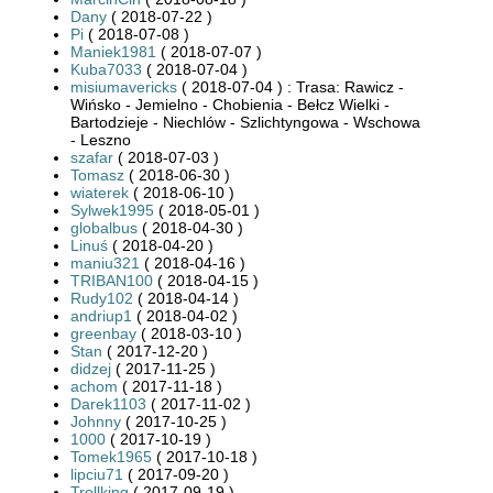
Dany
( 2018-07-22 )
Pi
( 2018-07-08 )
Maniek1981
( 2018-07-07 )
Kuba7033
( 2018-07-04 )
misiumavericks
( 2018-07-04 ) : Trasa: Rawicz -
Wińsko - Jemielno - Chobienia - Bełcz Wielki -
Bartodzieje - Niechlów - Szlichtyngowa - Wschowa
- Leszno
szafar
( 2018-07-03 )
Tomasz
( 2018-06-30 )
wiaterek
( 2018-06-10 )
Sylwek1995
( 2018-05-01 )
globalbus
( 2018-04-30 )
Linuś
( 2018-04-20 )
maniu321
( 2018-04-16 )
TRIBAN100
( 2018-04-15 )
Rudy102
( 2018-04-14 )
andriup1
( 2018-04-02 )
greenbay
( 2018-03-10 )
Stan
( 2017-12-20 )
didzej
( 2017-11-25 )
achom
( 2017-11-18 )
Darek1103
( 2017-11-02 )
Johnny
( 2017-10-25 )
1000
( 2017-10-19 )
Tomek1965
( 2017-10-18 )
lipciu71
( 2017-09-20 )
Trollking
( 2017-09-19 )