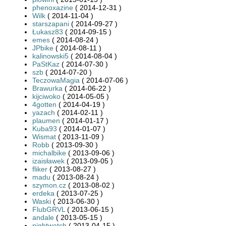
phenoxazine
( 2014-12-31 )
Wilk
( 2014-11-04 )
starszapani
( 2014-09-27 )
Łukasz83
( 2014-09-15 )
emes
( 2014-08-24 )
JPbike
( 2014-08-11 )
kalinowski5
( 2014-08-04 )
PaStKaz
( 2014-07-30 )
szb
( 2014-07-20 )
TeczowaMagia
( 2014-07-06 )
Brawurka
( 2014-06-22 )
kijciwoko
( 2014-05-05 )
4gotten
( 2014-04-19 )
yazach
( 2014-02-11 )
plaumen
( 2014-01-17 )
Kuba93
( 2014-01-07 )
Wismat
( 2013-11-09 )
Robb
( 2013-09-30 )
michalbike
( 2013-09-06 )
izaisławek
( 2013-09-05 )
fliker
( 2013-08-27 )
madu
( 2013-08-24 )
szymon.cz
( 2013-08-02 )
erdeka
( 2013-07-25 )
Waski
( 2013-06-30 )
FlubGRVL
( 2013-06-15 )
andale
( 2013-05-15 )
nightwatch
( 2013-04-15 )