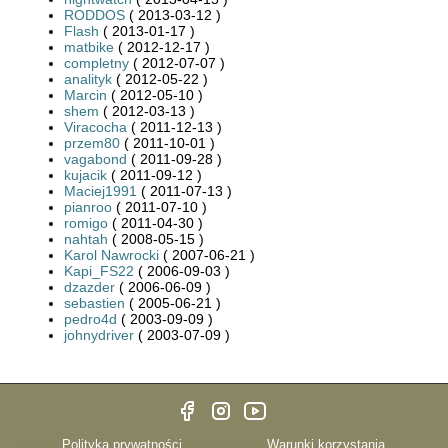
RODDOS
( 2013-03-12 )
Flash
( 2013-01-17 )
matbike
( 2012-12-17 )
completny
( 2012-07-07 )
analityk
( 2012-05-22 )
Marcin
( 2012-05-10 )
shem
( 2012-03-13 )
Viracocha
( 2011-12-13 )
przem80
( 2011-10-01 )
vagabond
( 2011-09-28 )
kujacik
( 2011-09-12 )
Maciej1991
( 2011-07-13 )
pianroo
( 2011-07-10 )
romigo
( 2011-04-30 )
nahtah
( 2008-05-15 )
Karol Nawrocki
( 2007-06-21 )
Kapi_FS22
( 2006-09-03 )
dzazder
( 2006-06-09 )
sebastien
( 2005-06-21 )
pedro4d
( 2003-09-09 )
johnydriver
( 2003-07-09 )
Polityka prywatności
Warunki korzystania