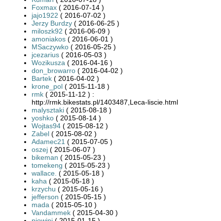
Foxmax
( 2016-07-14 )
jajo1922
( 2016-07-02 )
Jerzy Burdzy
( 2016-06-25 )
miloszk92
( 2016-06-09 )
amoniakos
( 2016-06-01 )
MSaczywko
( 2016-05-25 )
jcezarius
( 2016-05-03 )
Wozikusza
( 2016-04-16 )
don_browarro
( 2016-04-02 )
Bartek
( 2016-04-02 )
krone_pol
( 2015-11-18 )
rmk
( 2015-11-12 ) :
http://rmk.bikestats.pl/1403487,Leca-liscie.html
malysztaki
( 2015-08-18 )
yoshko
( 2015-08-14 )
Wojtas94
( 2015-08-12 )
Zabel
( 2015-08-02 )
Adamec21
( 2015-07-05 )
oszej
( 2015-06-07 )
bikeman
( 2015-05-23 )
tomekeng
( 2015-05-23 )
wallace.
( 2015-05-18 )
kaha
( 2015-05-18 )
krzychu
( 2015-05-16 )
jefferson
( 2015-05-15 )
mada
( 2015-05-10 )
Vandammek
( 2015-04-30 )
piowini
( 2015-01-15 )