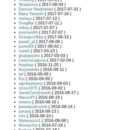
Stradovius
( 2017-08-04 )
Dariusz Niedzielski
( 2017-07-31 )
Baka Yabashi
( 2017-07-16 )
metaxy
( 2017-07-12 )
GregBar
( 2017-07-11 )
mikoy
( 2017-07-07 )
kosman84
( 2017-07-07 )
GrzegorzBike
( 2017-06-15 )
pawel_jd
( 2017-06-06 )
juzew69
( 2017-06-02 )
rosiek
( 2017-03-23 )
gsapijaszko
( 2017-03-03 )
LesznoLaguna
( 2017-02-04 )
Hupikao
( 2016-11-25 )
Krzysiekdw
( 2016-09-11 )
taf
( 2016-09-09 )
Kot
( 2016-09-05 )
agnieszkamy
( 2016-09-03 )
zicoo1975
( 2016-09-02 )
JacekCendrowski
( 2016-08-27 )
MarcinPl
( 2016-08-19 )
rowers
( 2016-08-16 )
pawelpodroznik
( 2016-08-14 )
yarasq
( 2016-08-13 )
oho
( 2016-08-10 )
Mateuszzz1
( 2016-08-08 )
Monarchis
( 2016-07-24 )
Kuman
( 2016-07-18 )