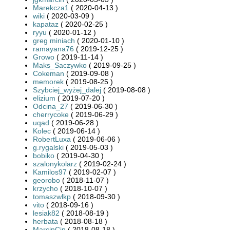
Marekcza1
( 2020-04-13 )
wiki
( 2020-03-09 )
kapataz
( 2020-02-25 )
ryyu
( 2020-01-12 )
greg miniach
( 2020-01-10 )
ramayana76
( 2019-12-25 )
Growo
( 2019-11-14 )
Maks_Saczywko
( 2019-09-25 )
Cokeman
( 2019-09-08 )
memorek
( 2019-08-25 )
Szybciej_wyżej_dalej
( 2019-08-08 )
elizium
( 2019-07-20 )
Odcina_27
( 2019-06-30 )
cherrycoke
( 2019-06-29 )
uqad
( 2019-06-28 )
Kolec
( 2019-06-14 )
RobertLuxa
( 2019-06-06 )
g.rygalski
( 2019-05-03 )
bobiko
( 2019-04-30 )
szalonykolarz
( 2019-02-24 )
Kamilos97
( 2019-02-07 )
georobo
( 2018-11-07 )
krzycho
( 2018-10-07 )
tomaszwlkp
( 2018-09-30 )
vito
( 2018-09-16 )
lesiak82
( 2018-08-19 )
herbata
( 2018-08-18 )
MarcinCin
( 2018-08-18 )