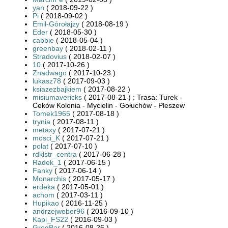
yan
( 2018-09-22 )
Pi
( 2018-09-02 )
Emil-Górołajzy
( 2018-08-19 )
Eder
( 2018-05-30 )
cabbie
( 2018-05-04 )
greenbay
( 2018-02-11 )
Stradovius
( 2018-02-07 )
10
( 2017-10-26 )
Znadwago
( 2017-10-23 )
lukasz78
( 2017-09-03 )
ksiazezbajkiem
( 2017-08-22 )
misiumavericks
( 2017-08-21 ) : Trasa: Turek -
Ceków Kolonia - Mycielin - Gołuchów - Pleszew
Tomek1965
( 2017-08-18 )
trynia
( 2017-08-11 )
metaxy
( 2017-07-21 )
mosci_K
( 2017-07-21 )
polat
( 2017-07-10 )
rdklstr_centra
( 2017-06-28 )
Radek_1
( 2017-06-15 )
Fanky
( 2017-06-14 )
Monarchis
( 2017-05-17 )
erdeka
( 2017-05-01 )
achom
( 2017-03-11 )
Hupikao
( 2016-11-25 )
andrzejweber96
( 2016-09-10 )
Kapi_FS22
( 2016-09-03 )
GregBar
( 2016-08-26 )