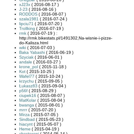
xJ23x
( 2016-08-17 )
J-23
( 2016-08-16 )
RODDOS
( 2016-08-07 )
szala1981
( 2016-07-24 )
lipciu71
( 2016-07-20 )
Trollking
( 2016-07-19 )
rmk
( 2016-07-19 ) :
http://rmk.bikestats.pl/1491302,Na-wisnie-i-pizze-
do-Kalisza.html
wiki
( 2016-07-03 )
Baka Yabashi
( 2016-06-19 )
Szyciak
( 2016-06-01 )
andale
( 2016-03-27 )
krone_pol
( 2015-11-18 )
Kot
( 2015-10-25 )
Wafel77
( 2015-10-24 )
krzychu
( 2015-09-05 )
Łukasz83
( 2015-09-04 )
p56f
( 2015-08-29 )
ciupek16
( 2015-08-07 )
MatKolar
( 2015-08-04 )
bwanga
( 2015-08-01 )
mrrr
( 2015-07-20 )
Mirza
( 2015-07-05 )
Sindbad
( 2015-05-23 )
hiacynt
( 2015-05-07 )
Heme
( 2015-04-19 )
chesteroni
( 2014-05-14 )