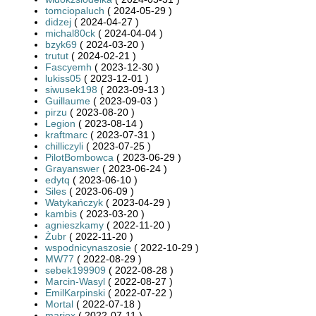
tomciopaluch
( 2024-05-29 )
didzej
( 2024-04-27 )
michal80ck
( 2024-04-04 )
bzyk69
( 2024-03-20 )
trutut
( 2024-02-21 )
Fascyemh
( 2023-12-30 )
lukiss05
( 2023-12-01 )
siwusek198
( 2023-09-13 )
Guillaume
( 2023-09-03 )
pirzu
( 2023-08-20 )
Legion
( 2023-08-14 )
kraftmarc
( 2023-07-31 )
chilliczyli
( 2023-07-25 )
PilotBombowca
( 2023-06-29 )
Grayanswer
( 2023-06-24 )
edytq
( 2023-06-10 )
Siles
( 2023-06-09 )
Watykańczyk
( 2023-04-29 )
kambis
( 2023-03-20 )
agnieszkamy
( 2022-11-20 )
Żubr
( 2022-11-20 )
wspodnicynaszosie
( 2022-10-29 )
MW77
( 2022-08-29 )
sebek199909
( 2022-08-28 )
Marcin-Wasyl
( 2022-08-27 )
EmilKarpinski
( 2022-07-22 )
Mortal
( 2022-07-18 )
mariox
( 2022-07-11 )