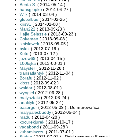
Beata.S.
( 2014-05-14 )
hansglopke
( 2014-04-27 )
Wilk
( 2014-03-04 )
globalbus
( 2014-02-25 )
kris91
( 2014-02-08 )
Man222
( 2013-09-23 )
Hajle Selassie
( 2013-09-23 )
Cokeman
( 2013-09-08 )
izaisławek
( 2013-09-05 )
bylak
( 2013-07-19 )
Keto
( 2013-07-12 )
juzew69
( 2013-04-15 )
100lejka
( 2013-03-31 )
Mayster
( 2012-11-28 )
transatlantyk
( 2012-11-04 )
Borafu
( 2012-11-02 )
kloss
( 2012-09-02 )
waldar
( 2012-08-01 )
wyngiel
( 2012-06-28 )
malysztaki
( 2012-06-24 )
analityk
( 2012-05-22 )
basergor
( 2012-05-09 ) : Do murowańca
malypalecbuddy
( 2012-05-04 )
madu
( 2012-04-28 )
kocurekjurek
( 2011-10-17 )
vagabond
( 2011-09-28 )
kubamiszczu
( 2011-07-01 )
Stefan
( 2011-07-01 ) : Rajd rowerowy Suwałki -