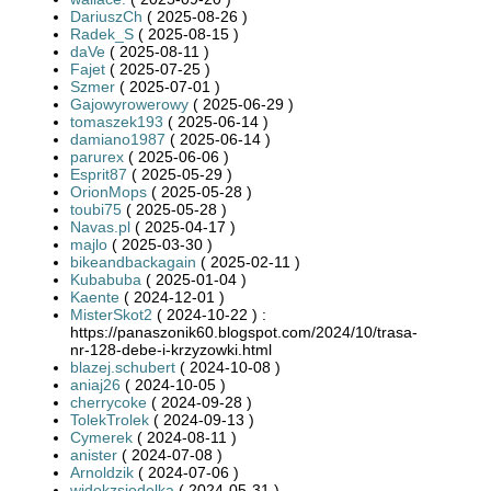
DariuszCh
( 2025-08-26 )
Radek_S
( 2025-08-15 )
daVe
( 2025-08-11 )
Fajet
( 2025-07-25 )
Szmer
( 2025-07-01 )
Gajowyrowerowy
( 2025-06-29 )
tomaszek193
( 2025-06-14 )
damiano1987
( 2025-06-14 )
parurex
( 2025-06-06 )
Esprit87
( 2025-05-29 )
OrionMops
( 2025-05-28 )
toubi75
( 2025-05-28 )
Navas.pl
( 2025-04-17 )
majlo
( 2025-03-30 )
bikeandbackagain
( 2025-02-11 )
Kubabuba
( 2025-01-04 )
Kaente
( 2024-12-01 )
MisterSkot2
( 2024-10-22 ) :
https://panaszonik60.blogspot.com/2024/10/trasa-
nr-128-debe-i-krzyzowki.html
blazej.schubert
( 2024-10-08 )
aniaj26
( 2024-10-05 )
cherrycoke
( 2024-09-28 )
TolekTrolek
( 2024-09-13 )
Cymerek
( 2024-08-11 )
anister
( 2024-07-08 )
Arnoldzik
( 2024-07-06 )
widokzsiodelka
( 2024-05-31 )