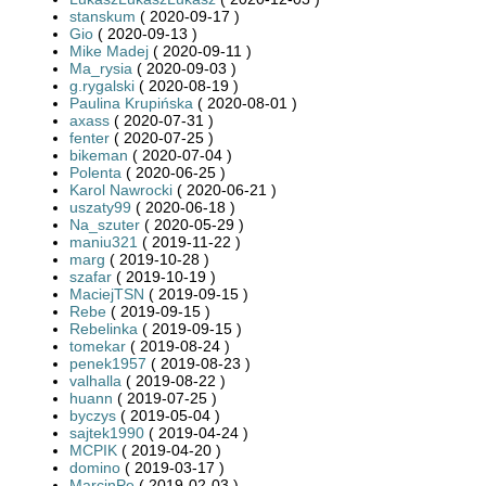
stanskum
( 2020-09-17 )
Gio
( 2020-09-13 )
Mike Madej
( 2020-09-11 )
Ma_rysia
( 2020-09-03 )
g.rygalski
( 2020-08-19 )
Paulina Krupińska
( 2020-08-01 )
axass
( 2020-07-31 )
fenter
( 2020-07-25 )
bikeman
( 2020-07-04 )
Polenta
( 2020-06-25 )
Karol Nawrocki
( 2020-06-21 )
uszaty99
( 2020-06-18 )
Na_szuter
( 2020-05-29 )
maniu321
( 2019-11-22 )
marg
( 2019-10-28 )
szafar
( 2019-10-19 )
MaciejTSN
( 2019-09-15 )
Rebe
( 2019-09-15 )
Rebelinka
( 2019-09-15 )
tomekar
( 2019-08-24 )
penek1957
( 2019-08-23 )
valhalla
( 2019-08-22 )
huann
( 2019-07-25 )
byczys
( 2019-05-04 )
sajtek1990
( 2019-04-24 )
MCPIK
( 2019-04-20 )
domino
( 2019-03-17 )
MarcinPe
( 2019-02-03 )