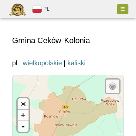
☰
PL
Gmina Ceków-Kolonia
pl |
wielkopolskie
|
kaliski
+
-