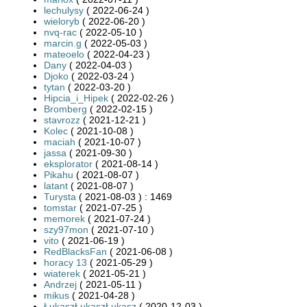
lechulysy
( 2022-06-24 )
wieloryb
( 2022-06-20 )
nvq-rac
( 2022-05-10 )
marcin.g
( 2022-05-03 )
mateoelo
( 2022-04-23 )
Dany
( 2022-04-03 )
Djoko
( 2022-03-24 )
tytan
( 2022-03-20 )
Hipcia_i_Hipek
( 2022-02-26 )
Bromberg
( 2022-02-15 )
stavrozz
( 2021-12-21 )
Kolec
( 2021-10-08 )
maciah
( 2021-10-07 )
jassa
( 2021-09-30 )
eksplorator
( 2021-08-14 )
Pikahu
( 2021-08-07 )
latant
( 2021-08-07 )
Turysta
( 2021-08-03 ) : 1469
tomstar
( 2021-07-25 )
memorek
( 2021-07-24 )
szy97mon
( 2021-07-10 )
vito
( 2021-06-19 )
RedBlacksFan
( 2021-06-08 )
horacy 13
( 2021-05-29 )
wiaterek
( 2021-05-21 )
Andrzej
( 2021-05-11 )
mikus
( 2021-04-28 )
ŁukaszŁukaszŁukasz
( 2020-12-03 )