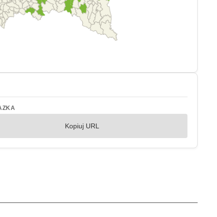
AZKA
Kopiuj URL