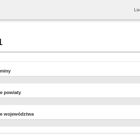
Lis
1
gminy
e powiaty
e województwa