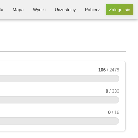
ta
Mapa
Wyniki
Uczestnicy
Pobierz
Zaloguj się
106
/ 2479
0
/ 330
0
/ 16