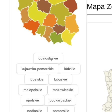
Mapa Z
dolnośląskie
kujawsko-pomorskie
łódzkie
lubelskie
lubuskie
małopolskie
mazowieckie
opolskie
podkarpackie
podlaskie
pomorskie