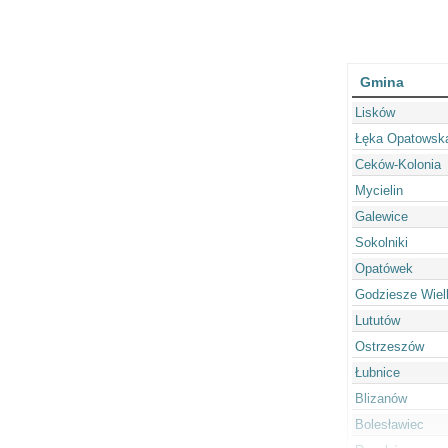
Gmina
Lisków
Łęka Opatowsk
Ceków-Kolonia
Mycielin
Galewice
Sokolniki
Opatówek
Godziesze Wiel
Lututów
Ostrzeszów
Łubnice
Blizanów
Bolesławiec