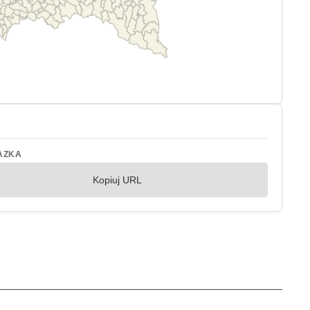
AZKA
Kopiuj URL