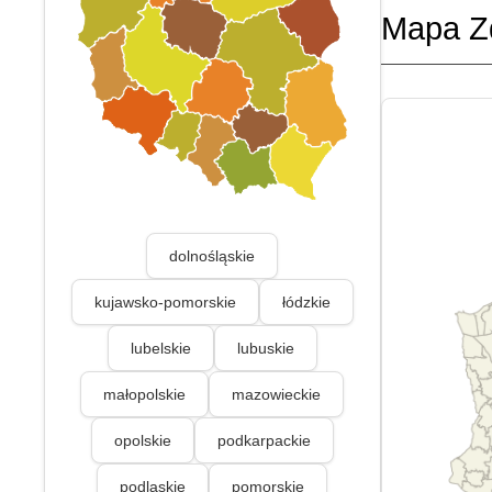
Mapa Z
dolnośląskie
kujawsko-pomorskie
łódzkie
lubelskie
lubuskie
małopolskie
mazowieckie
opolskie
podkarpackie
podlaskie
pomorskie