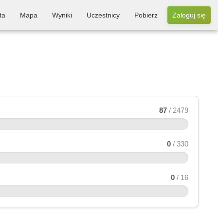
ta
Mapa
Wyniki
Uczestnicy
Pobierz
Zaloguj się
87
/ 2479
0
/ 330
0
/ 16