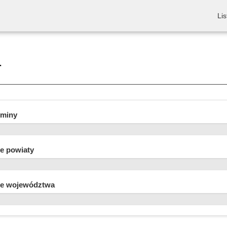
Lis
r
gminy
e powiaty
e województwa