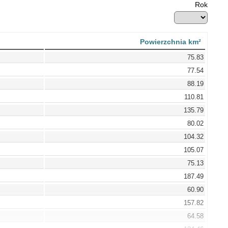
Rok
Powierzchnia km²
75.83
77.54
88.19
110.81
135.79
80.02
104.32
105.07
75.13
187.49
60.90
157.82
64.58