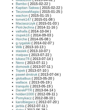
Bambo
( 2015-02-22 )
Kapitan Sakwa
( 2015-02-22 )
TeczowaMagia
( 2015-01-25 )
wachon
( 2015-01-15 )
tomek147
( 2015-01-08 )
Maciaszczyk
( 2015-01-03 )
PiotrJechna
( 2014-11-16 )
valhalla
( 2014-10-04 )
ciupek16
( 2014-09-03 )
Horche
( 2014-05-08 )
g.rygalski
( 2014-02-07 )
Wilk
( 2013-10-13 )
stasiek
( 2013-10-07 )
matpaw
( 2013-07-22 )
lukasz78
( 2013-07-14 )
Neno
( 2013-07-11 )
domowik
( 2013-07-11 )
Topek
( 2013-07-10 )
paweł dmitruk
( 2013-07-04 )
globalbus
( 2013-05-20 )
wallace.
( 2013-05-19 )
tranquilo
( 2013-05-19 )
DarekPTR
( 2013-04-14 )
holden1000
( 2012-09-11 )
Pomykacz
( 2012-08-10 )
karolbiegacz
( 2012-07-20 )
jarbla
( 2012-07-11 )
dater
( 2012-06-28 )