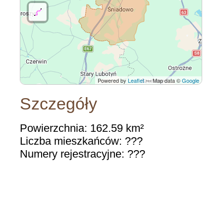
Powered by
Leaflet
— Map data ©
Google
Szczegóły
Powierzchnia: 162.59 km²
Liczba mieszkańców: ???
Numery rejestracyjne: ???