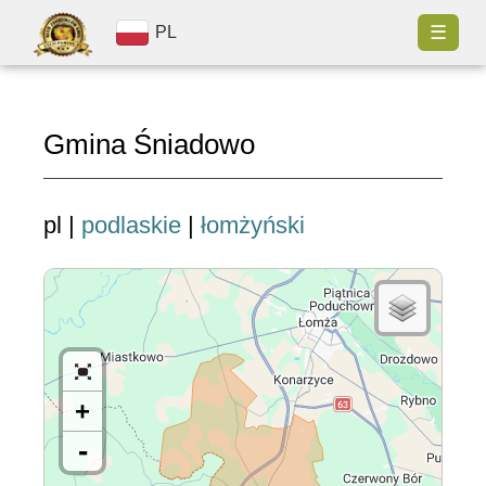
☰
PL
Gmina Śniadowo
pl |
podlaskie
|
łomżyński
+
-