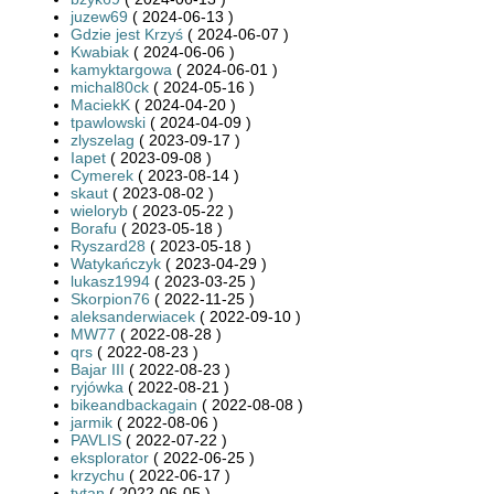
juzew69
( 2024-06-13 )
Gdzie jest Krzyś
( 2024-06-07 )
Kwabiak
( 2024-06-06 )
kamyktargowa
( 2024-06-01 )
michal80ck
( 2024-05-16 )
MaciekK
( 2024-04-20 )
tpawlowski
( 2024-04-09 )
zlyszelag
( 2023-09-17 )
Iapet
( 2023-09-08 )
Cymerek
( 2023-08-14 )
skaut
( 2023-08-02 )
wieloryb
( 2023-05-22 )
Borafu
( 2023-05-18 )
Ryszard28
( 2023-05-18 )
Watykańczyk
( 2023-04-29 )
lukasz1994
( 2023-03-25 )
Skorpion76
( 2022-11-25 )
aleksanderwiacek
( 2022-09-10 )
MW77
( 2022-08-28 )
qrs
( 2022-08-23 )
Bajar III
( 2022-08-23 )
ryjówka
( 2022-08-21 )
bikeandbackagain
( 2022-08-08 )
jarmik
( 2022-08-06 )
PAVLIS
( 2022-07-22 )
eksplorator
( 2022-06-25 )
krzychu
( 2022-06-17 )
tytan
( 2022-06-05 )