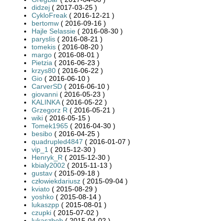
didzej
( 2017-03-25 )
CykloFreak
( 2016-12-21 )
bertomw
( 2016-09-16 )
Hajle Selassie
( 2016-08-30 )
paryslis
( 2016-08-21 )
tomekis
( 2016-08-20 )
margo
( 2016-08-01 )
Pietzia
( 2016-06-23 )
krzys80
( 2016-06-22 )
Gio
( 2016-06-10 )
CarverSD
( 2016-06-10 )
giovanni
( 2016-05-23 )
KALINKA
( 2016-05-22 )
Grzegorz R
( 2016-05-21 )
wiki
( 2016-05-15 )
Tomek1965
( 2016-04-30 )
besibo
( 2016-04-25 )
quadrupled4847
( 2016-01-07 )
vip_1
( 2015-12-30 )
Henryk_R
( 2015-12-30 )
kbialy2002
( 2015-11-13 )
gustav
( 2015-09-18 )
człowiekdariusz
( 2015-09-04 )
kviato
( 2015-08-29 )
yoshko
( 2015-08-14 )
lukaszpp
( 2015-08-01 )
czupki
( 2015-07-02 )
lukaszbob
( 2015-04-02 )