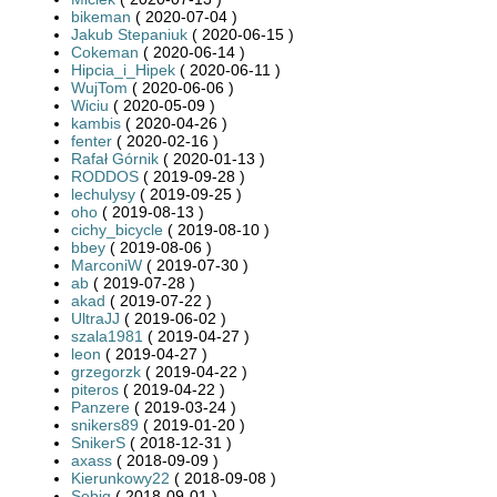
bikeman
( 2020-07-04 )
Jakub Stepaniuk
( 2020-06-15 )
Cokeman
( 2020-06-14 )
Hipcia_i_Hipek
( 2020-06-11 )
WujTom
( 2020-06-06 )
Wiciu
( 2020-05-09 )
kambis
( 2020-04-26 )
fenter
( 2020-02-16 )
Rafał Górnik
( 2020-01-13 )
RODDOS
( 2019-09-28 )
lechulysy
( 2019-09-25 )
oho
( 2019-08-13 )
cichy_bicycle
( 2019-08-10 )
bbey
( 2019-08-06 )
MarconiW
( 2019-07-30 )
ab
( 2019-07-28 )
akad
( 2019-07-22 )
UltraJJ
( 2019-06-02 )
szala1981
( 2019-04-27 )
leon
( 2019-04-27 )
grzegorzk
( 2019-04-22 )
piteros
( 2019-04-22 )
Panzere
( 2019-03-24 )
snikers89
( 2019-01-20 )
SnikerS
( 2018-12-31 )
axass
( 2018-09-09 )
Kierunkowy22
( 2018-09-08 )
Sebiq
( 2018-09-01 )