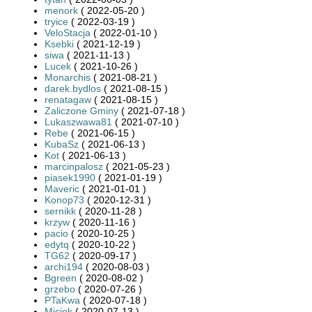
menork
( 2022-05-20 )
tryice
( 2022-03-19 )
VeloStacja
( 2022-01-10 )
Ksebki
( 2021-12-19 )
siwa
( 2021-11-13 )
Lucek
( 2021-10-26 )
Monarchis
( 2021-08-21 )
darek.bydlos
( 2021-08-15 )
renatagaw
( 2021-08-15 )
Zaliczone Gminy
( 2021-07-18 )
Lukaszwawa81
( 2021-07-10 )
Rebe
( 2021-06-15 )
KubaSz
( 2021-06-13 )
Kot
( 2021-06-13 )
marcinpalosz
( 2021-05-23 )
piasek1990
( 2021-01-19 )
Maveric
( 2021-01-01 )
Konop73
( 2020-12-31 )
sernikk
( 2020-11-28 )
krzyw
( 2020-11-16 )
pacio
( 2020-10-25 )
edytq
( 2020-10-22 )
TG62
( 2020-09-17 )
archi194
( 2020-08-03 )
Bgreen
( 2020-08-02 )
grzebo
( 2020-07-26 )
PTaKwa
( 2020-07-18 )
Miciek
( 2020-07-13 )