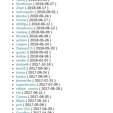
Northman
( 2018-08-27 )
Zbyh
( 2018-08-17 )
marcopollo
( 2018-08-01 )
jkiczka
( 2018-06-24 )
monia
( 2018-06-17 )
d000pa
( 2018-06-12 )
Stradovius
( 2018-06-12 )
metaxy
( 2018-06-09 )
Mortal
( 2018-06-09 )
achom
( 2018-05-26 )
Legion
( 2018-05-24 )
DariuszCh
( 2018-05-20 )
guziec
( 2018-05-02 )
ArtKac
( 2018-04-06 )
renifer
( 2018-01-07 )
dodoelk
( 2017-10-18 )
kes25
( 2017-09-30 )
trynia
( 2017-09-24 )
baska
( 2017-08-05 )
jlneverdie
( 2017-07-31 )
superbodzio
( 2017-07-09 )
rdklstr_centra
( 2017-06-28 )
htx
( 2017-06-11 )
Caissa
( 2017-06-05 )
Mijah
( 2017-05-14 )
pch
( 2017-05-08 )
csm-101
( 2017-04-28 )
GregBar
( 2017-04-08 )