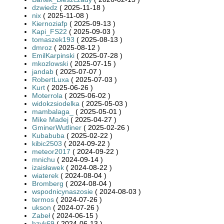
dzwiedz
( 2025-11-18 )
nix
( 2025-11-08 )
Kiernoziafp
( 2025-09-13 )
Kapi_FS22
( 2025-09-03 )
tomaszek193
( 2025-08-13 )
dmroz
( 2025-08-12 )
EmilKarpinski
( 2025-07-28 )
mkozlowski
( 2025-07-15 )
jandab
( 2025-07-07 )
RobertLuxa
( 2025-07-03 )
Kurt
( 2025-06-26 )
Moterrola
( 2025-06-02 )
widokzsiodelka
( 2025-05-03 )
mambalaga_
( 2025-05-01 )
Mike Madej
( 2025-04-27 )
GminerWutliner
( 2025-02-26 )
Kubabuba
( 2025-02-22 )
kibic2503
( 2024-09-22 )
meteor2017
( 2024-09-22 )
mnichu
( 2024-09-14 )
izaisławek
( 2024-08-22 )
wiaterek
( 2024-08-04 )
Bromberg
( 2024-08-04 )
wspodnicynaszosie
( 2024-08-03 )
termos
( 2024-07-26 )
ukson
( 2024-07-26 )
Zabeł
( 2024-06-15 )
bzyk69
( 2024-06-13 )