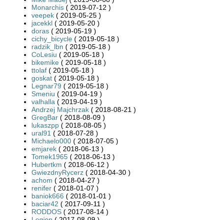
Monarchis
( 2019-07-12 )
veepek
( 2019-05-25 )
jacekkl
( 2019-05-20 )
doras
( 2019-05-19 )
cichy_bicycle
( 2019-05-18 )
radzik_lbn
( 2019-05-18 )
CoLesiu
( 2019-05-18 )
bikemike
( 2019-05-18 )
ttolaf
( 2019-05-18 )
goskat
( 2019-05-18 )
Legnar79
( 2019-05-18 )
Smeniu
( 2019-04-19 )
valhalla
( 2019-04-19 )
Andrzej Majchrzak
( 2018-08-21 )
GregBar
( 2018-08-09 )
lukaszpp
( 2018-08-05 )
ural91
( 2018-07-28 )
Michaelo000
( 2018-07-05 )
emjarek
( 2018-06-13 )
Tomek1965
( 2018-06-13 )
Hubertkm
( 2018-06-12 )
GwiezdnyRycerz
( 2018-04-30 )
achom
( 2018-04-27 )
renifer
( 2018-01-07 )
baniok666
( 2018-01-01 )
baciar42
( 2017-09-11 )
RODDOS
( 2017-08-14 )
Legion
( 2017-08-09 )