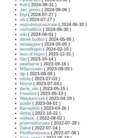
Kofi
( 2024-08-31 )
Jan_pmno
( 2024-08-06 )
Etyl
( 2024-07-27 )
ols
( 2024-07-27 )
wspodnicynaszosie
( 2024-06-30 )
michal80ck
( 2024-06-30 )
wiki
( 2024-06-01 )
darek.bydlos
( 2024-05-05 )
renatagaw
( 2024-05-05 )
leondikapio
( 2024-02-15 )
leon.di.kapio
( 2023-12-31 )
Gio
( 2023-10-14 )
peatfaerie
( 2023-09-16 )
MSaczywko
( 2023-09-09 )
djp
( 2023-08-09 )
edytq
( 2023-07-03 )
Mortal
( 2023-07-03 )
daria_wie
( 2023-05-15 )
Freebird
( 2023-05-13 )
Watykańczyk
( 2023-04-29 )
poldix
( 2023-04-01 )
Barnej666
( 2023-03-26 )
didzej
( 2022-10-22 )
wallace.
( 2022-08-02 )
przemekturysta
( 2022-07-28 )
Zabeł
( 2022-07-14 )
PilotBombowca
( 2022-07-06 )
Arek_rower
( 2022-06-18 )