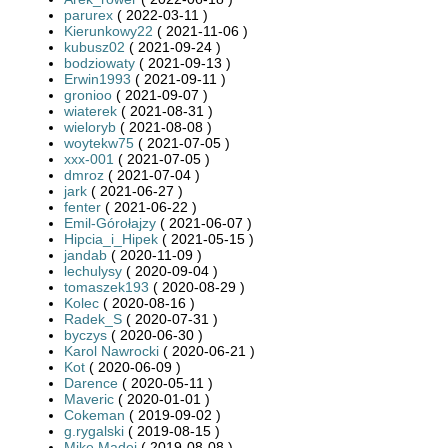
parurex
( 2022-03-11 )
Kierunkowy22
( 2021-11-06 )
kubusz02
( 2021-09-24 )
bodziowaty
( 2021-09-13 )
Erwin1993
( 2021-09-11 )
gronioo
( 2021-09-07 )
wiaterek
( 2021-08-31 )
wieloryb
( 2021-08-08 )
woytekw75
( 2021-07-05 )
xxx-001
( 2021-07-05 )
dmroz
( 2021-07-04 )
jark
( 2021-06-27 )
fenter
( 2021-06-22 )
Emil-Górołajzy
( 2021-06-07 )
Hipcia_i_Hipek
( 2021-05-15 )
jandab
( 2020-11-09 )
lechulysy
( 2020-09-04 )
tomaszek193
( 2020-08-29 )
Kolec
( 2020-08-16 )
Radek_S
( 2020-07-31 )
byczys
( 2020-06-30 )
Karol Nawrocki
( 2020-06-21 )
Kot
( 2020-06-09 )
Darence
( 2020-05-11 )
Maveric
( 2020-01-01 )
Cokeman
( 2019-09-02 )
g.rygalski
( 2019-08-15 )
Mike Madej
( 2019-08-08 )