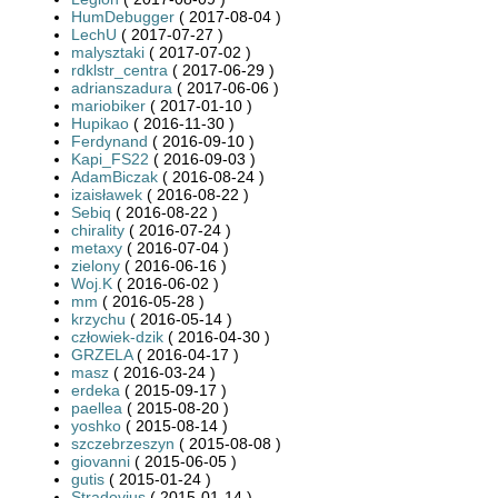
HumDebugger
( 2017-08-04 )
LechU
( 2017-07-27 )
malysztaki
( 2017-07-02 )
rdklstr_centra
( 2017-06-29 )
adrianszadura
( 2017-06-06 )
mariobiker
( 2017-01-10 )
Hupikao
( 2016-11-30 )
Ferdynand
( 2016-09-10 )
Kapi_FS22
( 2016-09-03 )
AdamBiczak
( 2016-08-24 )
izaisławek
( 2016-08-22 )
Sebiq
( 2016-08-22 )
chirality
( 2016-07-24 )
metaxy
( 2016-07-04 )
zielony
( 2016-06-16 )
Woj.K
( 2016-06-02 )
mm
( 2016-05-28 )
krzychu
( 2016-05-14 )
człowiek-dzik
( 2016-04-30 )
GRZELA
( 2016-04-17 )
masz
( 2016-03-24 )
erdeka
( 2015-09-17 )
paellea
( 2015-08-20 )
yoshko
( 2015-08-14 )
szczebrzeszyn
( 2015-08-08 )
giovanni
( 2015-06-05 )
gutis
( 2015-01-24 )
Stradovius
( 2015-01-14 )