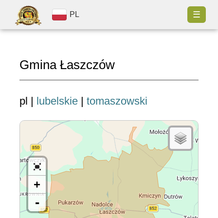
☰
PL
Gmina Łaszczów
pl |
lubelskie
|
tomaszowski
+
-