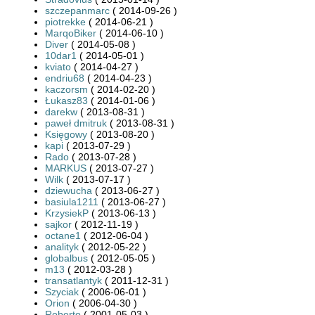
szczepanmarc
( 2014-09-26 )
piotrekke
( 2014-06-21 )
MarqoBiker
( 2014-06-10 )
Diver
( 2014-05-08 )
10dar1
( 2014-05-01 )
kviato
( 2014-04-27 )
endriu68
( 2014-04-23 )
kaczorsm
( 2014-02-20 )
Łukasz83
( 2014-01-06 )
darekw
( 2013-08-31 )
paweł dmitruk
( 2013-08-31 )
Księgowy
( 2013-08-20 )
kapi
( 2013-07-29 )
Rado
( 2013-07-28 )
MARKUS
( 2013-07-27 )
Wilk
( 2013-07-17 )
dziewucha
( 2013-06-27 )
basiula1211
( 2013-06-27 )
KrzysiekP
( 2013-06-13 )
sajkor
( 2012-11-19 )
octane1
( 2012-06-04 )
analityk
( 2012-05-22 )
globalbus
( 2012-05-05 )
m13
( 2012-03-28 )
transatlantyk
( 2011-12-31 )
Szyciak
( 2006-06-01 )
Orion
( 2006-04-30 )
Roberto
( 2001-05-03 )