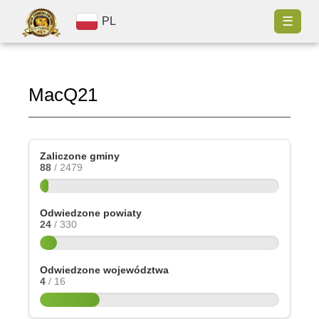
☰
PL
MacQ21
Zaliczone gminy
88
/ 2479
Odwiedzone powiaty
24
/ 330
Odwiedzone województwa
4
/ 16