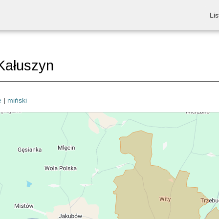
Lis
Kałuszyn
e
|
miński