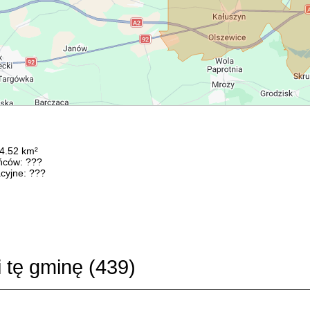
94.52 km²
ńców: ???
cyjne: ???
i tę gminę (
439
)