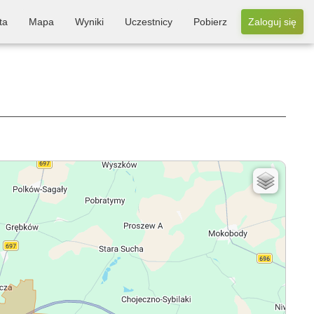
ta
Mapa
Wyniki
Uczestnicy
Pobierz
Zaloguj się