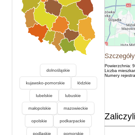
Szczegóły
Powierzchnia: 
dolnośląskie
Liczba mieszka
Numery rejestra
kujawsko-pomorskie
łódzkie
lubelskie
lubuskie
małopolskie
mazowieckie
Zaliczyl
opolskie
podkarpackie
podlaskie
pomorskie