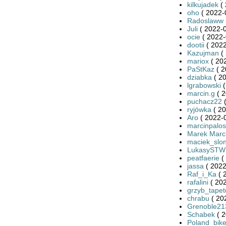
kilkujadek
( 
oho
( 2022-
Radoslaww
Juli
( 2022-0
ocie
( 2022-
dootii
( 2022
Kazujman
( 
mariox
( 20
PaStKaz
( 2
dziabka
( 20
lgrabowski
(
marcin.g
( 2
puchacz22
(
ryjówka
( 20
Aro
( 2022-0
marcinpalos
Marek Marci
maciek_slo
LukasySTW
peatfaerie
(
jassa
( 2022
Raf_i_Ka
( 
rafalini
( 202
grzyb_tape
chrabu
( 20
Grenoble21
Schabek
( 2
Poland_bike