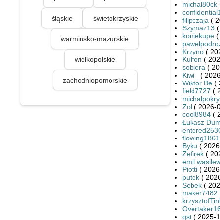
michal80ck
confidentia
śląskie
świetokrzyskie
filipczaja
( 2
Szymaz13
(
koniekupe
(
warmińsko-mazurskie
pawelpodro
Krzyno
( 20
wielkopolskie
Kulfon
( 202
sobiera
( 20
Kiwi_
( 2026
zachodniopomorskie
Wiktor Be
( 
field7727
( 
michalpokr
Zol
( 2026-0
cool8984
( 
Łukasz Dum
entered253
flowing1861
Byku
( 2026
Zefirek
( 20
emil.wasilew
Piotti
( 2026
putek
( 2026
Sebek
( 202
maker7482
krzysztofTin
Overtaker1
gst
( 2025-1