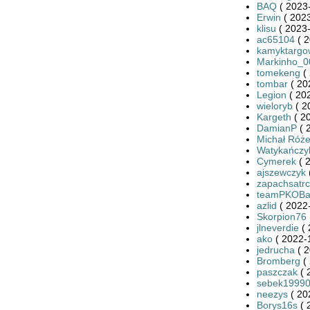
BAQ
( 2023-
Erwin
( 2023
klisu
( 2023-
ac65104
( 2
kamyktargo
Markinho_0
tomekeng
( 
tombar
( 20
Legion
( 20
wieloryb
( 2
Kargeth
( 2
DamianP
( 
Michał Róże
Watykańczy
Cymerek
( 
ajszewczyk
zapachsatr
teamPKOBan
azlid
( 2022-
Skorpion76
jlneverdie
( 
ako
( 2022-
jedrucha
( 2
Bromberg
( 
paszczak
( 
sebek1999
neezys
( 20
Borys16s
( 