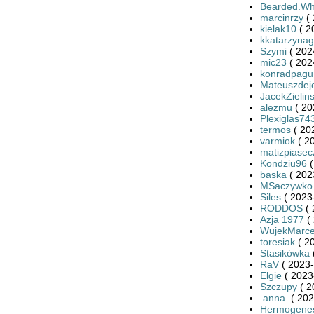
Bearded.Wh
marcinrzy
( 
kielak10
( 2
kkatarzynag
Szymi
( 202
mic23
( 202
konradpagu
Mateuszdej
JacekZielins
alezmu
( 20
Plexiglas74
termos
( 20
varmiok
( 2
matizpiasec
Kondziu96
baska
( 202
MSaczywko
Siles
( 2023
RODDOS
( 
Azja 1977
( 
WujekMarce
toresiak
( 2
Stasikówka
RaV
( 2023-
Elgie
( 2023
Szczupy
( 2
.anna.
( 202
Hermogene