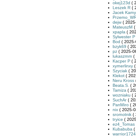
okej123d
( 
Leszek R
( 
Jacek Kamy
Przemo_W
dejw
( 2025-
MateuszM
(
xpapla
( 202
Sylwester P
Bod
( 2025-
bzyk69
( 20
pz
( 2025-06
lukaszmm
(
Kacper P
( 
xymerlinxy
(
Szyciak
( 20
Klekot
( 202
Neru Kross
Beata.S.
( 2
Tamiza
( 20
wozniaku
( 
SuchAr
( 20
PanMiro
( 2
nix
( 2025-0
sromotnik
( 
tryice
( 2025
ez4_Tomas
Kubabuba
(
warrior1724