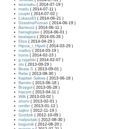
wozniaku
( 2014-07-19 )
madu
( 2014-07-11 )
czupki
( 2014-07-02 )
Łukasz83
( 2014-06-21 )
DzastinaPoznan
( 2014-06-19 )
Barteusz
( 2014-06-11 )
hansglopke
( 2014-06-01 )
beatajara
( 2014-05-26 )
Eliza
( 2014-04-29 )
Hipcia_i_Hipek
( 2014-03-29 )
matbry
( 2014-03-19 )
trynia
( 2014-02-23 )
g.rygalski
( 2014-02-07 )
olo
( 2013-09-29 )
Beata.S.
( 2013-09-01 )
Rebe
( 2013-08-30 )
Kapitan Sakwa
( 2013-06-18 )
Bambo
( 2013-06-18 )
Brzęgoł
( 2013-05-28 )
hiacynt
( 2013-04-11 )
Wilk
( 2013-03-02 )
shumi
( 2013-02-01 )
renifer
( 2013-01-12 )
sajkor
( 2012-11-19 )
Goździk
( 2012-10-09 )
malysztaki
( 2012-08-30 )
bogumik
( 2012-08-20 )
marcin.g
( 2012-07-21 )