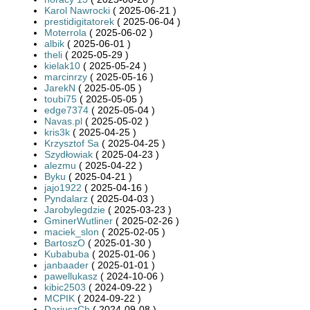
Karol Nawrocki
( 2025-06-21 )
prestidigitatorek
( 2025-06-04 )
Moterrola
( 2025-06-02 )
albik
( 2025-06-01 )
theli
( 2025-05-29 )
kielak10
( 2025-05-24 )
marcinrzy
( 2025-05-16 )
JarekN
( 2025-05-05 )
toubi75
( 2025-05-05 )
edge7374
( 2025-05-04 )
Navas.pl
( 2025-05-02 )
kris3k
( 2025-04-25 )
Krzysztof Sa
( 2025-04-25 )
Szydłowiak
( 2025-04-23 )
alezmu
( 2025-04-22 )
Byku
( 2025-04-21 )
jajo1922
( 2025-04-16 )
Pyndalarz
( 2025-04-03 )
Jarobylegdzie
( 2025-03-23 )
GminerWutliner
( 2025-02-26 )
maciek_slon
( 2025-02-05 )
BartoszO
( 2025-01-30 )
Kubabuba
( 2025-01-06 )
janbaader
( 2025-01-01 )
pawellukasz
( 2024-10-06 )
kibic2503
( 2024-09-22 )
MCPIK
( 2024-09-22 )
DariuszCh
( 2024-09-08 )