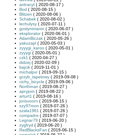
antracyt
( 2020-08-17 )
Bod
( 2020-08-15 )
Blitzen
( 2020-08-06 )
Schabek
( 2020-08-02 )
lechulysy
( 2020-07-11 )
gostyninianin
( 2020-06-07 )
eksplorator
( 2020-06-01 )
AdamBiczak
( 2020-05-26 )
yakuzapl
( 2020-05-03 )
zyyygi_karoo
( 2020-05-01 )
zyyygi
( 2020-05-01 )
czk1
( 2020-04-27 )
didzej
( 2020-02-09 )
bajcik
( 2019-11-01 )
michalpvr
( 2019-09-15 )
grzyb_tapetowy
( 2019-09-08 )
cichy_bicycle
( 2019-09-06 )
Northman
( 2019-08-27 )
apryjom
( 2019-08-22 )
arturt1
( 2019-08-16 )
jorisvoorn
( 2019-08-15 )
szy97mon
( 2019-07-26 )
szala1981
( 2019-07-26 )
compadre
( 2019-07-07 )
Legnar79
( 2019-06-20 )
zygfryd
( 2019-06-20 )
RedBlacksFan
( 2019-06-15 )
wsmolak
( 2019-05-27 )