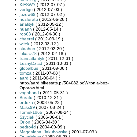
KiESWY
( 2012-07-07 )
vertigo
( 2012-07-03 )
juzew69
( 2012-07-02 )
nosferatu
( 2012-06-28 )
analityk
( 2012-05-22 )
huann
( 2012-05-14 )
rob63
( 2012-04-30 )
chaerel
( 2012-03-19 )
witek
( 2012-03-12 )
staahoo
( 2012-02-20 )
lukasz78
( 2012-02-18 )
transatlantyk
( 2011-12-31 )
LesnyDziad
( 2011-10-31 )
globalbus
( 2011-09-08 )
tomza
( 2011-07-08 )
aard
( 2011-06-04 ) :
http://aard.bikestats.pl/504082,poWitonia-bez-
Oporow.html
vagabond
( 2011-05-31 )
Borafu
( 2010-12-31 )
erdeka
( 2008-05-23 )
Maks99
( 2007-08-24 )
Tomek1965
( 2007-08-24 )
Szyciak
( 2006-06-01 )
Orion
( 2006-04-30 )
pedro4d
( 2004-09-09 )
Magdalena_Jakubowska
( 2001-07-03 )
OrionMops
( 1999-05-28 )