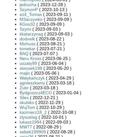
jedrucha
( 2023-12-28 )
SzymonP
( 2023-10-13 )
ez4_Tomas
( 2023-09-11 )
MSaczywko
( 2023-09-09 )
KGos32
( 2023-09-09 )
Szymi
( 2023-09-03 )
kkatarzynag
( 2023-09-03 )
dodoelk
( 2023-08-22 )
Michuss
( 2023-08-21 )
tomekar
( 2023-07-21 )
BAQ
( 2023-07-07 )
Neru Kross
( 2023-06-25 )
uszaty99
( 2023-06-04 )
siwusek198
( 2023-05-20 )
majlo
( 2023-05-06 )
Watykańczyk
( 2023-04-29 )
agnieszkamy
( 2023-03-18 )
Żubr
( 2023-03-18 )
Bydgoszcz4ECO
( 2023-01-04 )
Siles
( 2022-12-21 )
skubiko
( 2022-11-29 )
WujTom
( 2022-10-29 )
kazmierz18_2
( 2022-10-08 )
zlyszelag
( 2022-10-01 )
lukasz1994
( 2022-09-03 )
MW77
( 2022-08-29 )
sebek199909
( 2022-08-28 )
aniaj26
( 2022-08-21 )