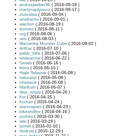
andrzejweber96
( 2016-09-18 )
martynaplywacz
( 2016-09-17 )
ziutoslaw
( 2016-09-04 )
anathema
( 2016-09-01 )
wachon
( 2016-08-19 )
domino
( 2016-08-11 )
urg
( 2016-08-06 )
simi
( 2016-08-03 )
Marzenka Monster Cube
( 2016-08-02 )
ArtKac
( 2016-07-10 )
pablo_bike
( 2016-07-06 )
whitearrow
( 2016-06-22 )
Saneb
( 2016-06-16 )
kloss
( 2016-05-15 )
Hajle Selassie
( 2016-05-08 )
saturator
( 2016-05-08 )
chwascik
( 2016-05-08 )
MarKom
( 2016-05-07 )
dwa_szopy
( 2016-04-26 )
Kot
( 2016-04-25 )
Kuman
( 2016-04-24 )
starszapani
( 2016-04-23 )
bikeandfire
( 2016-04-16 )
yoshko
( 2016-03-30 )
wiki
( 2016-03-19 )
tomek
( 2016-01-10 )
Andrzej
( 2015-12-29 )
mac.dobro
( 2015-11-21 )