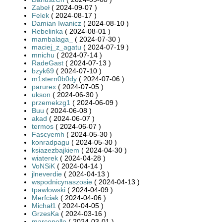
Zabeł
( 2024-09-07 )
Felek
( 2024-08-17 )
Damian Iwanicz
( 2024-08-10 )
Rebelinka
( 2024-08-01 )
mambalaga_
( 2024-07-30 )
maciej_z_agatu
( 2024-07-19 )
mnichu
( 2024-07-14 )
RadeGast
( 2024-07-13 )
bzyk69
( 2024-07-10 )
m1stern0b0dy
( 2024-07-06 )
parurex
( 2024-07-05 )
ukson
( 2024-06-30 )
przemekzg1
( 2024-06-09 )
Buu
( 2024-06-08 )
akad
( 2024-06-07 )
termos
( 2024-06-07 )
Fascyemh
( 2024-05-30 )
konradpagu
( 2024-05-30 )
ksiazezbajkiem
( 2024-04-30 )
wiaterek
( 2024-04-28 )
VoNSiK
( 2024-04-14 )
jlneverdie
( 2024-04-13 )
wspodnicynaszosie
( 2024-04-13 )
tpawlowski
( 2024-04-09 )
Merfciak
( 2024-04-06 )
Michał1
( 2024-04-05 )
GrzesKa
( 2024-03-16 )
marcopollo
( 2024-03-01 )