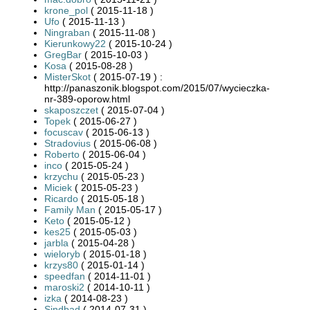
krone_pol
( 2015-11-18 )
Ufo
( 2015-11-13 )
Ningraban
( 2015-11-08 )
Kierunkowy22
( 2015-10-24 )
GregBar
( 2015-10-03 )
Kosa
( 2015-08-28 )
MisterSkot
( 2015-07-19 ) :
http://panaszonik.blogspot.com/2015/07/wycieczka-
nr-389-oporow.html
skaposzczet
( 2015-07-04 )
Topek
( 2015-06-27 )
focuscav
( 2015-06-13 )
Stradovius
( 2015-06-08 )
Roberto
( 2015-06-04 )
inco
( 2015-05-24 )
krzychu
( 2015-05-23 )
Miciek
( 2015-05-23 )
Ricardo
( 2015-05-18 )
Family Man
( 2015-05-17 )
Keto
( 2015-05-12 )
kes25
( 2015-05-03 )
jarbla
( 2015-04-28 )
wieloryb
( 2015-01-18 )
krzys80
( 2015-01-14 )
speedfan
( 2014-11-01 )
maroski2
( 2014-10-11 )
izka
( 2014-08-23 )
Sindbad
( 2014-07-31 )