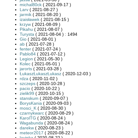
michal80ck
( 2021-09-17 )
Larv
( 2021-08-27 )
jarmik
( 2021-08-20 )
izaisławek
( 2021-08-15 )
krzyw
( 2021-08-09 )
Pikahu
( 2021-08-07 )
Turysta
( 2021-08-04 ) : 1494
Gio
( 2021-08-01 )
ab
( 2021-07-28 )
fenter
( 2021-07-24 )
Pablo84
( 2021-07-12 )
Legion
( 2021-05-30 )
Kolec
( 2021-05-01 )
jarorts
( 2021-03-28 )
ŁukaszŁukaszŁukasz
( 2020-12-03 )
rdza
( 2020-11-02 )
szczeps
( 2020-10-28 )
pacio
( 2020-10-22 )
zielik99
( 2020-10-15 )
stanskum
( 2020-09-07 )
BorysKania
( 2020-09-03 )
mosci_K
( 2020-08-30 )
czarnykwarc
( 2020-08-29 )
KarolTG
( 2020-08-24 )
Wagabunda
( 2020-08-24 )
darekw
( 2020-08-23 )
meteor2017
( 2020-08-22 )
lavinka
( 2020-08-22 )