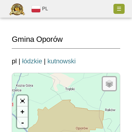
☰
PL
Gmina Oporów
pl |
łódzkie
|
kutnowski
+
-