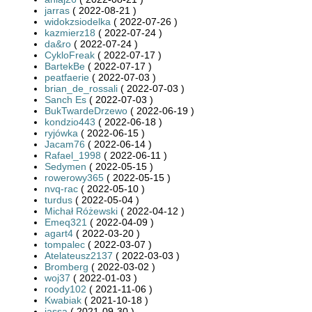
jarras
( 2022-08-21 )
widokzsiodelka
( 2022-07-26 )
kazmierz18
( 2022-07-24 )
da&ro
( 2022-07-24 )
CykloFreak
( 2022-07-17 )
BartekBe
( 2022-07-17 )
peatfaerie
( 2022-07-03 )
brian_de_rossali
( 2022-07-03 )
Sanch Es
( 2022-07-03 )
BukTwardeDrzewo
( 2022-06-19 )
kondzio443
( 2022-06-18 )
ryjówka
( 2022-06-15 )
Jacam76
( 2022-06-14 )
Rafael_1998
( 2022-06-11 )
Sedymen
( 2022-05-15 )
rowerowy365
( 2022-05-15 )
nvq-rac
( 2022-05-10 )
turdus
( 2022-05-04 )
Michał Różewski
( 2022-04-12 )
Emeq321
( 2022-04-09 )
agart4
( 2022-03-20 )
tompalec
( 2022-03-07 )
Atelateusz2137
( 2022-03-03 )
Bromberg
( 2022-03-02 )
woj37
( 2022-01-03 )
roody102
( 2021-11-06 )
Kwabiak
( 2021-10-18 )
jassa
( 2021-09-30 )