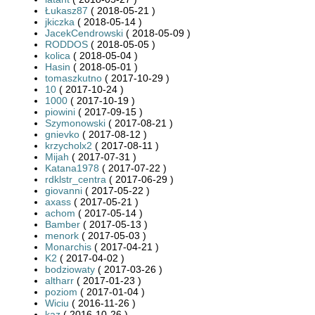
Łukasz87
( 2018-05-21 )
jkiczka
( 2018-05-14 )
JacekCendrowski
( 2018-05-09 )
RODDOS
( 2018-05-05 )
kolica
( 2018-05-04 )
Hasin
( 2018-05-01 )
tomaszkutno
( 2017-10-29 )
10
( 2017-10-24 )
1000
( 2017-10-19 )
piowini
( 2017-09-15 )
Szymonowski
( 2017-08-21 )
gnievko
( 2017-08-12 )
krzycholx2
( 2017-08-11 )
Mijah
( 2017-07-31 )
Katana1978
( 2017-07-22 )
rdklstr_centra
( 2017-06-29 )
giovanni
( 2017-05-22 )
axass
( 2017-05-21 )
achom
( 2017-05-14 )
Bamber
( 2017-05-13 )
menork
( 2017-05-03 )
Monarchis
( 2017-04-21 )
K2
( 2017-04-02 )
bodziowaty
( 2017-03-26 )
altharr
( 2017-01-23 )
poziom
( 2017-01-04 )
Wiciu
( 2016-11-26 )
kaz
( 2016-10-26 )