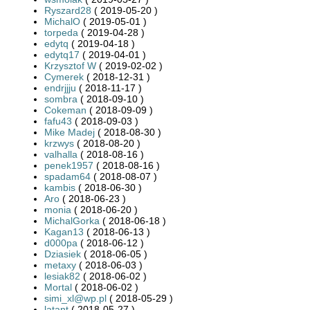
Ryszard28
( 2019-05-20 )
MichalO
( 2019-05-01 )
torpeda
( 2019-04-28 )
edytq
( 2019-04-18 )
edytq17
( 2019-04-01 )
Krzysztof W
( 2019-02-02 )
Cymerek
( 2018-12-31 )
endrjjju
( 2018-11-17 )
sombra
( 2018-09-10 )
Cokeman
( 2018-09-09 )
fafu43
( 2018-09-03 )
Mike Madej
( 2018-08-30 )
krzwys
( 2018-08-20 )
valhalla
( 2018-08-16 )
penek1957
( 2018-08-16 )
spadam64
( 2018-08-07 )
kambis
( 2018-06-30 )
Aro
( 2018-06-23 )
monia
( 2018-06-20 )
MichalGorka
( 2018-06-18 )
Kagan13
( 2018-06-13 )
d000pa
( 2018-06-12 )
Dziasiek
( 2018-06-05 )
metaxy
( 2018-06-03 )
lesiak82
( 2018-06-02 )
Mortal
( 2018-06-02 )
simi_xl@wp.pl
( 2018-05-29 )
latant
( 2018-05-27 )