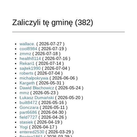
Zaliczyli tę gminę (
382
)
wallace.
( 2026-07-27 )
cool8984
( 2026-07-19 )
zmmz
( 2026-07-18 )
health8114
( 2026-07-16 )
Rekari1
( 2026-07-14 )
sajtek1990
( 2026-07-04 )
roberts
( 2026-07-04 )
michalpokrywa
( 2026-06-06 )
Kargeth
( 2026-05-31 )
Dawid Błachowicz
( 2026-05-24 )
mmz
( 2026-05-23 )
Łukasz Dumański
( 2026-05-20 )
built8472
( 2026-05-16 )
Gonczara
( 2026-05-11 )
part6686
( 2026-04-30 )
field7727
( 2026-04-26 )
stasiek
( 2026-04-19 )
Yogi
( 2026-04-17 )
entered2530
( 2026-03-29 )
flowing1861
( 2026-03-29 )