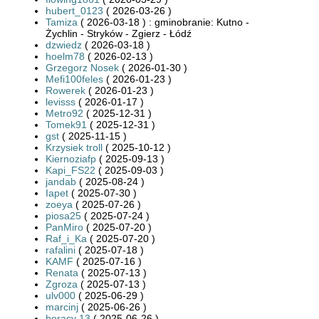
hubert_0123
( 2026-03-26 )
Tamiza
( 2026-03-18 ) : gminobranie: Kutno -
Żychlin - Stryków - Zgierz - Łódź
dzwiedz
( 2026-03-18 )
hoelm78
( 2026-02-13 )
Grzegorz Nosek
( 2026-01-30 )
Mefi100feles
( 2026-01-23 )
Rowerek
( 2026-01-23 )
levisss
( 2026-01-17 )
Metro92
( 2025-12-31 )
Tomek91
( 2025-12-31 )
gst
( 2025-11-15 )
Krzysiek troll
( 2025-10-12 )
Kiernoziafp
( 2025-09-13 )
Kapi_FS22
( 2025-09-03 )
jandab
( 2025-08-24 )
Iapet
( 2025-07-30 )
zoeya
( 2025-07-26 )
piosa25
( 2025-07-24 )
PanMiro
( 2025-07-20 )
Raf_i_Ka
( 2025-07-20 )
rafalini
( 2025-07-18 )
KAMF
( 2025-07-16 )
Renata
( 2025-07-13 )
Zgroza
( 2025-07-13 )
ulv000
( 2025-06-29 )
marcinj
( 2025-06-26 )
horacy 13
( 2025-06-26 )