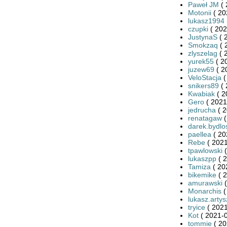
Paweł JM
( 
Motonii
( 20
lukasz1994
czupki
( 202
JustynaS
( 
Smokzaq
( 
zlyszelag
( 
yurek55
( 2
juzew69
( 2
VeloStacja
(
snikers89
( 
Kwabiak
( 2
Gero
( 2021
jedrucha
( 2
renatagaw
(
darek.bydlo
paellea
( 20
Rebe
( 2021
tpawlowski
(
lukaszpp
( 2
Tamiza
( 20
bikemike
( 2
amurawski
(
Monarchis
(
lukasz.arty
tryice
( 2021
Kot
( 2021-0
tommie
( 20