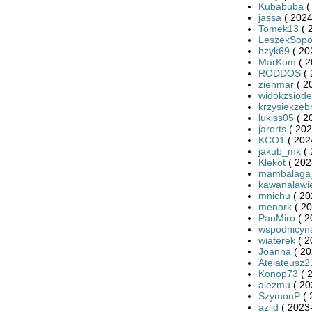
Kubabuba
(
jassa
( 2024
Tomek13
( 
LeszekSopo
bzyk69
( 20
MarKom
( 2
RODDOS
( 
zienmar
( 2
widokzsiode
krzysiekzeb
lukiss05
( 2
jarorts
( 202
KCO1
( 202
jakub_mk
( 
Klekot
( 202
mambalaga
kawanalawi
mnichu
( 20
menork
( 20
PanMiro
( 2
wspodnicyn
wiaterek
( 2
Joanna
( 20
Atelateusz2
Konop73
( 
alezmu
( 20
SzymonP
( 
azlid
( 2023-