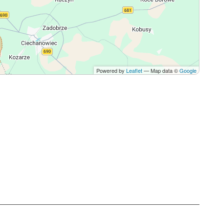
Powered by
Leaflet
— Map data ©
Google