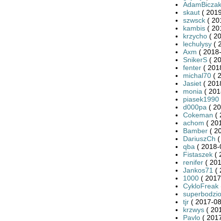
AdamBicza
skaut
( 2019
szwsck
( 20
kambis
( 20
krzycho
( 20
lechulysy
( 
Axm
( 2018-
SnikerS
( 20
fenter
( 201
michal70
( 
Jasiet
( 201
monia
( 201
piasek1990
d000pa
( 20
Cokeman
( 
achom
( 20
Bamber
( 2
DariuszCh
(
qba
( 2018-
Fistaszek
( 
renifer
( 201
Jankos71
( 
1000
( 2017
CykloFreak
superbodzi
tjr
( 2017-08
krzwys
( 20
Pavlo
( 2017