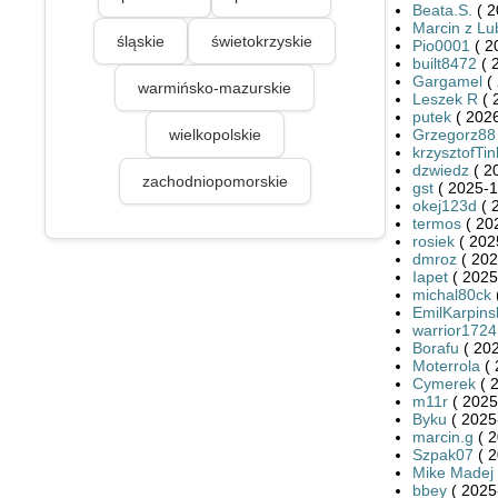
Beata.S.
( 2
Marcin z Lu
śląskie
świetokrzyskie
Pio0001
( 2
built8472
( 
Gargamel
( 
warmińsko-mazurskie
Leszek R
( 
putek
( 2026
wielkopolskie
Grzegorz88
krzysztofTin
dzwiedz
( 2
zachodniopomorskie
gst
( 2025-1
okej123d
( 
termos
( 20
rosiek
( 202
dmroz
( 202
Iapet
( 2025
michal80ck
EmilKarpins
warrior1724
Borafu
( 202
Moterrola
( 
Cymerek
( 
m11r
( 2025
Byku
( 2025
marcin.g
( 2
Szpak07
( 2
Mike Madej
bbey
( 2025