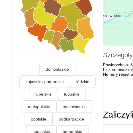
Szczegóły
Powierzchnia: 
dolnośląskie
Liczba mieszka
Numery rejestra
kujawsko-pomorskie
łódzkie
lubelskie
lubuskie
małopolskie
mazowieckie
Zaliczyl
opolskie
podkarpackie
podlaskie
pomorskie