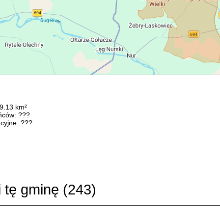
89.13 km²
ńców: ???
cyjne: ???
i tę gminę (
243
)