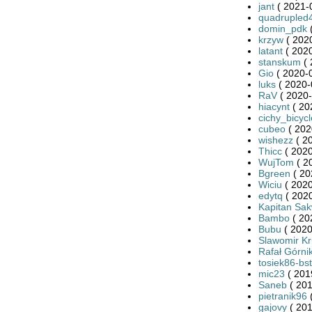
jant
( 2021-
quadrupled
domin_pdk
(
krzyw
( 2020
latant
( 2020
stanskum
( 
Gio
( 2020-0
luks
( 2020-
RaV
( 2020-
hiacynt
( 20
cichy_bicycl
cubeo
( 202
wishezz
( 2
Thicc
( 2020
WujTom
( 2
Bgreen
( 20
Wiciu
( 2020
edytq
( 2020
Kapitan Sa
Bambo
( 20
Bubu
( 2020
Slawomir Kr
Rafał Górni
tosiek86-bs
mic23
( 201
Saneb
( 201
pietranik96
(
gajovy
( 201