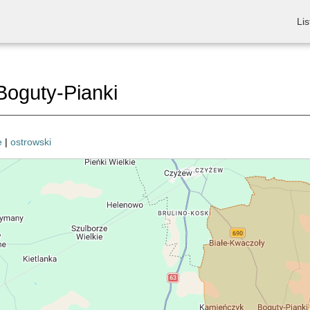
Lis
oguty-Pianki
e
|
ostrowski