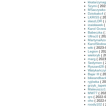
kkatarzynag
Szymi
( 202
MSaczywko
Dziobakc4
(
LKRISS
( 20
slaszLDR
( 
izaisławek
(
Karol Grzes
Babeczka
( 
UltraJJ
( 20
MartynaAzo
KarolSlodow
wiki
( 2023-
Legion
( 20
wieloryb
( 2
marg
( 2023
Sedymen
( 
Ryszard28
(
Watykańczy
Bajar III
( 20
bikeandbac
ryjówka
( 20
grzyb_tape
Mateuszzz1
MW77
( 202
qrs
( 2022-0
oho
( 2022-
roody102
( 