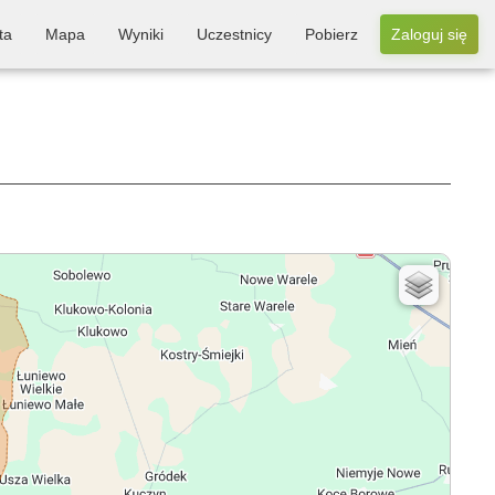
ta
Mapa
Wyniki
Uczestnicy
Pobierz
Zaloguj się