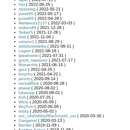
Gio
( 2022-06-25 )
zlyszelag
( 2022-05-21 )
yurek55
( 2022-05-17 )
juzew69
( 2022-04-28 )
Atelateusz2137
( 2022-03-03 )
snikers89
( 2021-12-28 )
SnikerS
( 2021-12-28 )
theli
( 2021-11-05 )
canyon1
( 2021-08-29 )
widokzsiodelka
( 2021-08-21 )
Legion
( 2021-08-18 )
tpawlowski
( 2021-07-31 )
grzyb_tapetowy
( 2021-07-17 )
Monarchis
( 2021-06-15 )
goro
( 2021-04-25 )
krzychu
( 2021-04-22 )
jarorts
( 2020-09-14 )
michal80ck
( 2020-08-28 )
pkwiat
( 2020-08-02 )
lukaszpp
( 2020-08-01 )
Kofi
( 2020-07-25 )
Wiciu
( 2020-05-09 )
WujTom
( 2020-05-09 )
edytq
( 2020-05-02 )
xxx_z4w0d0wyR0w3rzyst4_xxx
( 2020-03-30 )
Gargamel
( 2020-03-13 )
Bambo
( 2019-11-09 )
Kapitan Sakwa
( 2019-11-09 )