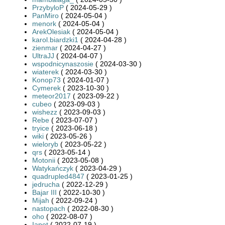
PrzybyloP
( 2024-05-29 )
PanMiro
( 2024-05-04 )
menork
( 2024-05-04 )
ArekOlesiak
( 2024-05-04 )
karol.biardzki1
( 2024-04-28 )
zienmar
( 2024-04-27 )
UltraJJ
( 2024-04-07 )
wspodnicynaszosie
( 2024-03-30 )
wiaterek
( 2024-03-30 )
Konop73
( 2024-01-07 )
Cymerek
( 2023-10-30 )
meteor2017
( 2023-09-22 )
cubeo
( 2023-09-03 )
wishezz
( 2023-09-03 )
Rebe
( 2023-07-07 )
tryice
( 2023-06-18 )
wiki
( 2023-05-26 )
wieloryb
( 2023-05-22 )
qrs
( 2023-05-14 )
Motonii
( 2023-05-08 )
Watykańczyk
( 2023-04-29 )
quadrupled4847
( 2023-01-25 )
jedrucha
( 2022-12-29 )
Bajar III
( 2022-10-30 )
Mijah
( 2022-09-24 )
nastopach
( 2022-08-30 )
oho
( 2022-08-07 )
Iapet
( 2022-07-19 )