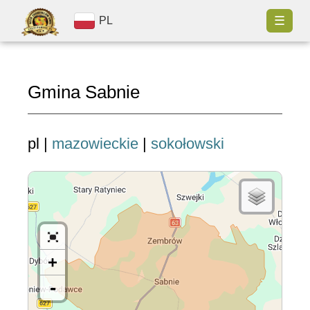
☰
PL
Gmina Sabnie
pl |
mazowieckie
|
sokołowski
+
-