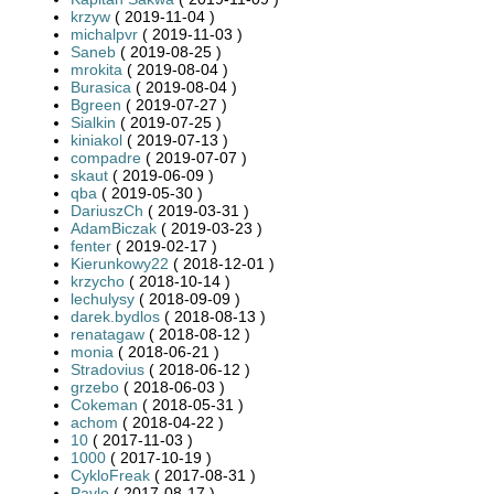
krzyw
( 2019-11-04 )
michalpvr
( 2019-11-03 )
Saneb
( 2019-08-25 )
mrokita
( 2019-08-04 )
Burasica
( 2019-08-04 )
Bgreen
( 2019-07-27 )
Sialkin
( 2019-07-25 )
kiniakol
( 2019-07-13 )
compadre
( 2019-07-07 )
skaut
( 2019-06-09 )
qba
( 2019-05-30 )
DariuszCh
( 2019-03-31 )
AdamBiczak
( 2019-03-23 )
fenter
( 2019-02-17 )
Kierunkowy22
( 2018-12-01 )
krzycho
( 2018-10-14 )
lechulysy
( 2018-09-09 )
darek.bydlos
( 2018-08-13 )
renatagaw
( 2018-08-12 )
monia
( 2018-06-21 )
Stradovius
( 2018-06-12 )
grzebo
( 2018-06-03 )
Cokeman
( 2018-05-31 )
achom
( 2018-04-22 )
10
( 2017-11-03 )
1000
( 2017-10-19 )
CykloFreak
( 2017-08-31 )
Pavlo
( 2017-08-17 )