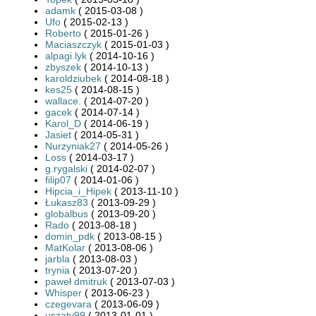
adamk
( 2015-03-08 )
Ufo
( 2015-02-13 )
Roberto
( 2015-01-26 )
Maciaszczyk
( 2015-01-03 )
alpagi.lyk
( 2014-10-16 )
zbyszek
( 2014-10-13 )
karoldziubek
( 2014-08-18 )
kes25
( 2014-08-15 )
wallace.
( 2014-07-20 )
gacek
( 2014-07-14 )
Karol_D
( 2014-06-19 )
Jasiet
( 2014-05-31 )
Nurzyniak27
( 2014-05-26 )
Loss
( 2014-03-17 )
g.rygalski
( 2014-02-07 )
filip07
( 2014-01-06 )
Hipcia_i_Hipek
( 2013-11-10 )
Łukasz83
( 2013-09-29 )
globalbus
( 2013-09-20 )
Rado
( 2013-08-18 )
domin_pdk
( 2013-08-15 )
MatKolar
( 2013-08-06 )
jarbla
( 2013-08-03 )
trynia
( 2013-07-20 )
paweł dmitruk
( 2013-07-03 )
Whisper
( 2013-06-23 )
czegevara
( 2013-06-09 )
uszaty99
( 2013-01-01 )