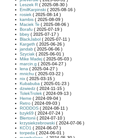
Leszek R
( 2025-08-30 )
EmilKarpinski
( 2025-08-16 )
rosiek
( 2025-08-14 )
kambis
( 2025-08-09 )
Maciek Te
( 2025-08-06 )
Borafu
( 2025-07-19 )
bbey
( 2025-07-17 )
BlackJabol
( 2025-07-11 )
Kargeth
( 2025-06-26 )
jandab
( 2025-06-06 )
Szyciak
( 2025-06-01 )
Mike Madej
( 2025-05-03 )
marcin.g
( 2025-04-27 )
lena
( 2025-04-27 )
mnichu
( 2025-03-22 )
nix
( 2025-03-15 )
Kubabuba
( 2025-01-23 )
dzwiedz
( 2024-11-15 )
TolekTrolek
( 2024-09-13 )
Heme
( 2024-09-04 )
Retro
( 2024-09-03 )
RODDOS
( 2024-08-11 )
bzyk69
( 2024-07-24 )
Blertonii
( 2024-07-10 )
krzysiekzebrowski
( 2024-07-06 )
KCO1
( 2024-06-07 )
torpeda
( 2024-06-01 )
mambalaga_
( 2024-05-30 )