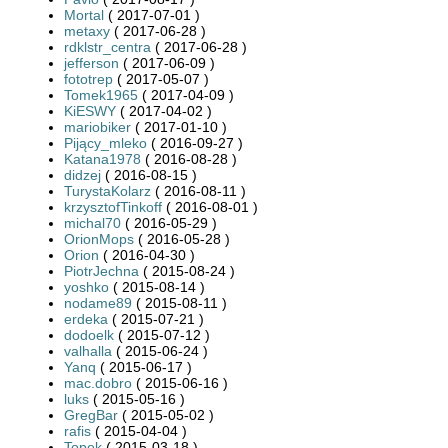
Mortal
( 2017-07-01 )
metaxy
( 2017-06-28 )
rdklstr_centra
( 2017-06-28 )
jefferson
( 2017-06-09 )
fototrep
( 2017-05-07 )
Tomek1965
( 2017-04-09 )
KiESWY
( 2017-04-02 )
mariobiker
( 2017-01-10 )
Pijący_mleko
( 2016-09-27 )
Katana1978
( 2016-08-28 )
didzej
( 2016-08-15 )
TurystaKolarz
( 2016-08-11 )
krzysztofTinkoff
( 2016-08-01 )
michal70
( 2016-05-29 )
OrionMops
( 2016-05-28 )
Orion
( 2016-04-30 )
PiotrJechna
( 2015-08-24 )
yoshko
( 2015-08-14 )
nodame89
( 2015-08-11 )
erdeka
( 2015-07-21 )
dodoelk
( 2015-07-12 )
valhalla
( 2015-06-24 )
Yanq
( 2015-06-17 )
mac.dobro
( 2015-06-16 )
luks
( 2015-05-16 )
GregBar
( 2015-05-02 )
rafis
( 2015-04-04 )
Topek
( 2015-03-18 )