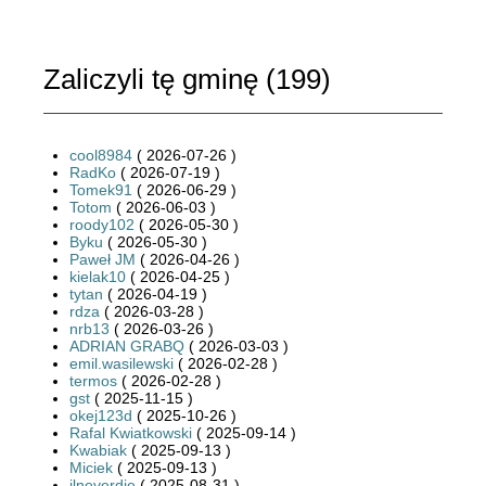
Zaliczyli tę gminę (
199
)
cool8984
( 2026-07-26 )
RadKo
( 2026-07-19 )
Tomek91
( 2026-06-29 )
Totom
( 2026-06-03 )
roody102
( 2026-05-30 )
Byku
( 2026-05-30 )
Paweł JM
( 2026-04-26 )
kielak10
( 2026-04-25 )
tytan
( 2026-04-19 )
rdza
( 2026-03-28 )
nrb13
( 2026-03-26 )
ADRIAN GRABQ
( 2026-03-03 )
emil.wasilewski
( 2026-02-28 )
termos
( 2026-02-28 )
gst
( 2025-11-15 )
okej123d
( 2025-10-26 )
Rafal Kwiatkowski
( 2025-09-14 )
Kwabiak
( 2025-09-13 )
Miciek
( 2025-09-13 )
jlneverdie
( 2025-08-31 )