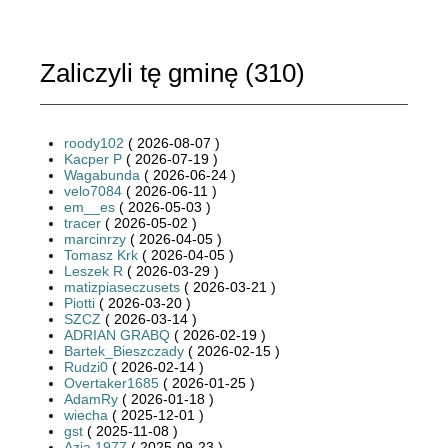
Zaliczyli tę gminę (
310
)
roody102
( 2026-08-07 )
Kacper P
( 2026-07-19 )
Wagabunda
( 2026-06-24 )
velo7084
( 2026-06-11 )
em__es
( 2026-05-03 )
tracer
( 2026-05-02 )
marcinrzy
( 2026-04-05 )
Tomasz Krk
( 2026-04-05 )
Leszek R
( 2026-03-29 )
matizpiaseczusets
( 2026-03-21 )
Piotti
( 2026-03-20 )
SZCZ
( 2026-03-14 )
ADRIAN GRABQ
( 2026-02-19 )
Bartek_Bieszczady
( 2026-02-15 )
Rudzi0
( 2026-02-14 )
Overtaker1685
( 2026-01-25 )
AdamRy
( 2026-01-18 )
wiecha
( 2025-12-01 )
gst
( 2025-11-08 )
Azja 1977
( 2025-09-23 )