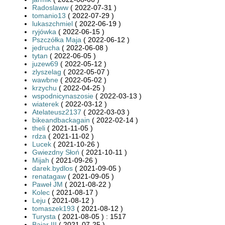
Radoslaww
( 2022-07-31 )
tomanio13
( 2022-07-29 )
lukaszchmiel
( 2022-06-19 )
ryjówka
( 2022-06-15 )
Pszczółka Maja
( 2022-06-12 )
jedrucha
( 2022-06-08 )
tytan
( 2022-06-05 )
juzew69
( 2022-05-12 )
zlyszelag
( 2022-05-07 )
wawbne
( 2022-05-02 )
krzychu
( 2022-04-25 )
wspodnicynaszosie
( 2022-03-13 )
wiaterek
( 2022-03-12 )
Atelateusz2137
( 2022-03-03 )
bikeandbackagain
( 2022-02-14 )
theli
( 2021-11-05 )
rdza
( 2021-11-02 )
Lucek
( 2021-10-26 )
Gwiezdny Słoń
( 2021-10-11 )
Mijah
( 2021-09-26 )
darek.bydlos
( 2021-09-05 )
renatagaw
( 2021-09-05 )
Paweł JM
( 2021-08-22 )
Kolec
( 2021-08-17 )
Leju
( 2021-08-12 )
tomaszek193
( 2021-08-12 )
Turysta
( 2021-08-05 ) : 1517
Bajar III
( 2021-07-25 )