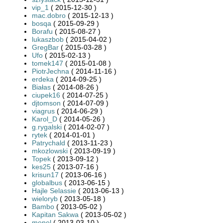
vip_1
( 2015-12-30 )
mac.dobro
( 2015-12-13 )
bosqa
( 2015-09-29 )
Borafu
( 2015-08-27 )
lukaszbob
( 2015-04-02 )
GregBar
( 2015-03-28 )
Ufo
( 2015-02-13 )
tomek147
( 2015-01-08 )
PiotrJechna
( 2014-11-16 )
erdeka
( 2014-09-25 )
Białas
( 2014-08-26 )
ciupek16
( 2014-07-25 )
djtomson
( 2014-07-09 )
viagrus
( 2014-06-29 )
Karol_D
( 2014-05-26 )
g.rygalski
( 2014-02-07 )
rytek
( 2014-01-01 )
Patrychald
( 2013-11-23 )
mkozlowski
( 2013-09-19 )
Topek
( 2013-09-12 )
kes25
( 2013-07-16 )
krisun17
( 2013-06-16 )
globalbus
( 2013-06-15 )
Hajle Selassie
( 2013-06-13 )
wieloryb
( 2013-05-18 )
Bambo
( 2013-05-02 )
Kapitan Sakwa
( 2013-05-02 )
menel
( 2013-03-10 )