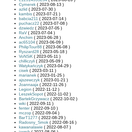
Cymerek
( 2023-08-13 )
azlid
( 2023-07-30 )
kambis
( 2023-07-21 )
babcia211
( 2023-07-14 )
puchacz22
( 2023-07-08 )
dzwiedz
( 2023-07-05 )
RaV
( 2023-07-04 )
Anchim
( 2023-06-28 )
ac65104
( 2023-06-09 )
PhilipTour88
( 2023-06-08 )
Ryszard28
( 2023-05-18 )
VoNSiK
( 2023-05-11 )
chilliczyli
( 2023-05-09 )
Watykańczyk
( 2023-04-29 )
cisek
( 2023-03-11 )
marianek
( 2023-01-25 )
ajszewczyk
( 2023-01-21 )
Joannaaja
( 2022-11-26 )
Legion
( 2022-11-12 )
LeszekSopot
( 2022-11-02 )
BartekGrzywacz
( 2022-10-02 )
wiki
( 2022-09-11 )
fenter
( 2022-09-10 )
mczop
( 2022-09-04 )
BarT1277
( 2022-08-29 )
Radosny_Smok
( 2022-08-16 )
kawanalawie
( 2022-08-07 )
jarmik
( 2022-08-06 )