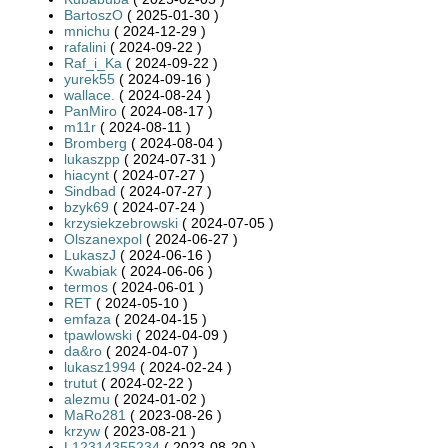
BartoszO
( 2025-01-30 )
mnichu
( 2024-12-29 )
rafalini
( 2024-09-22 )
Raf_i_Ka
( 2024-09-22 )
yurek55
( 2024-09-16 )
wallace.
( 2024-08-24 )
PanMiro
( 2024-08-17 )
m11r
( 2024-08-11 )
Bromberg
( 2024-08-04 )
lukaszpp
( 2024-07-31 )
hiacynt
( 2024-07-27 )
Sindbad
( 2024-07-27 )
bzyk69
( 2024-07-24 )
krzysiekzebrowski
( 2024-07-05 )
Olszanexpol
( 2024-06-27 )
LukaszJ
( 2024-06-16 )
Kwabiak
( 2024-06-06 )
termos
( 2024-06-01 )
RET
( 2024-05-10 )
emfaza
( 2024-04-15 )
tpawlowski
( 2024-04-09 )
da&ro
( 2024-04-07 )
lukasz1994
( 2024-02-24 )
trutut
( 2024-02-22 )
alezmu
( 2024-01-02 )
MaRo281
( 2023-08-26 )
krzyw
( 2023-08-21 )
L12314355234
( 2023-08-20 )