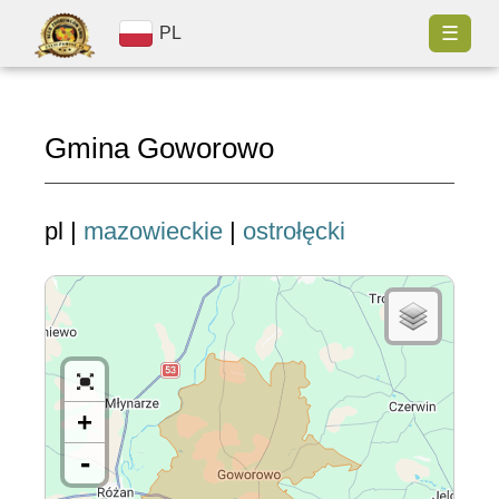
☰
PL
Gmina Goworowo
pl |
mazowieckie
|
ostrołęcki
+
-