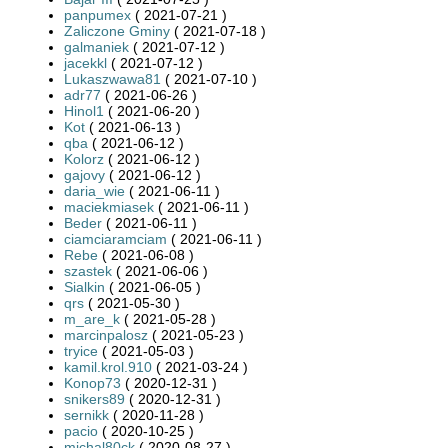
panpumex
( 2021-07-21 )
Zaliczone Gminy
( 2021-07-18 )
galmaniek
( 2021-07-12 )
jacekkl
( 2021-07-12 )
Lukaszwawa81
( 2021-07-10 )
adr77
( 2021-06-26 )
Hinol1
( 2021-06-20 )
Kot
( 2021-06-13 )
qba
( 2021-06-12 )
Kolorz
( 2021-06-12 )
gajovy
( 2021-06-12 )
daria_wie
( 2021-06-11 )
maciekmiasek
( 2021-06-11 )
Beder
( 2021-06-11 )
ciamciaramciam
( 2021-06-11 )
Rebe
( 2021-06-08 )
szastek
( 2021-06-06 )
Sialkin
( 2021-06-05 )
qrs
( 2021-05-30 )
m_are_k
( 2021-05-28 )
marcinpalosz
( 2021-05-23 )
tryice
( 2021-05-03 )
kamil.krol.910
( 2021-03-24 )
Konop73
( 2020-12-31 )
snikers89
( 2020-12-31 )
sernikk
( 2020-11-28 )
pacio
( 2020-10-25 )
michal80ck
( 2020-08-27 )