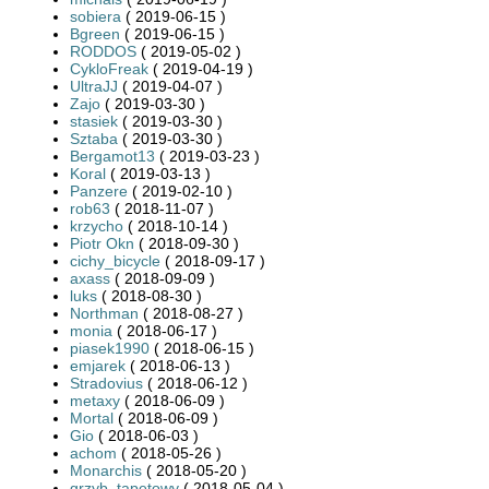
sobiera
( 2019-06-15 )
Bgreen
( 2019-06-15 )
RODDOS
( 2019-05-02 )
CykloFreak
( 2019-04-19 )
UltraJJ
( 2019-04-07 )
Zajo
( 2019-03-30 )
stasiek
( 2019-03-30 )
Sztaba
( 2019-03-30 )
Bergamot13
( 2019-03-23 )
Koral
( 2019-03-13 )
Panzere
( 2019-02-10 )
rob63
( 2018-11-07 )
krzycho
( 2018-10-14 )
Piotr Okn
( 2018-09-30 )
cichy_bicycle
( 2018-09-17 )
axass
( 2018-09-09 )
luks
( 2018-08-30 )
Northman
( 2018-08-27 )
monia
( 2018-06-17 )
piasek1990
( 2018-06-15 )
emjarek
( 2018-06-13 )
Stradovius
( 2018-06-12 )
metaxy
( 2018-06-09 )
Mortal
( 2018-06-09 )
Gio
( 2018-06-03 )
achom
( 2018-05-26 )
Monarchis
( 2018-05-20 )
grzyb_tapetowy
( 2018-05-04 )