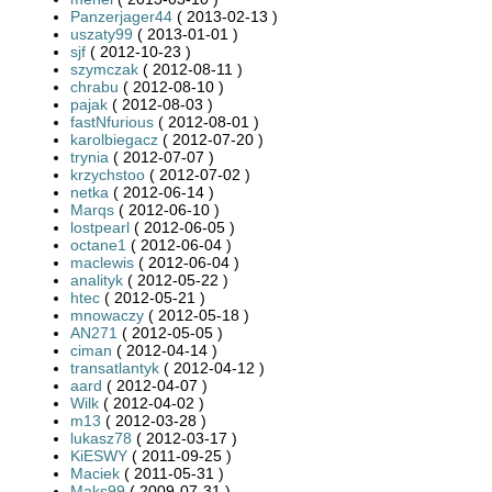
Panzerjager44
( 2013-02-13 )
uszaty99
( 2013-01-01 )
sjf
( 2012-10-23 )
szymczak
( 2012-08-11 )
chrabu
( 2012-08-10 )
pajak
( 2012-08-03 )
fastNfurious
( 2012-08-01 )
karolbiegacz
( 2012-07-20 )
trynia
( 2012-07-07 )
krzychstoo
( 2012-07-02 )
netka
( 2012-06-14 )
Marqs
( 2012-06-10 )
lostpearl
( 2012-06-05 )
octane1
( 2012-06-04 )
maclewis
( 2012-06-04 )
analityk
( 2012-05-22 )
htec
( 2012-05-21 )
mnowaczy
( 2012-05-18 )
AN271
( 2012-05-05 )
ciman
( 2012-04-14 )
transatlantyk
( 2012-04-12 )
aard
( 2012-04-07 )
Wilk
( 2012-04-02 )
m13
( 2012-03-28 )
lukasz78
( 2012-03-17 )
KiESWY
( 2011-09-25 )
Maciek
( 2011-05-31 )
Maks99
( 2009-07-31 )