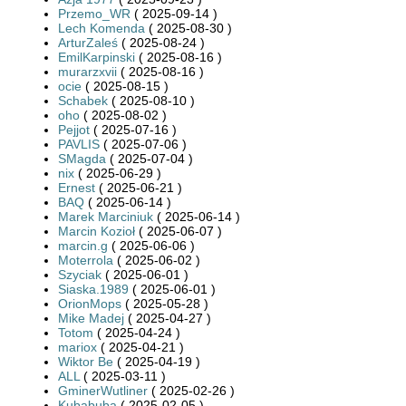
Przemo_WR
( 2025-09-14 )
Lech Komenda
( 2025-08-30 )
ArturZaleś
( 2025-08-24 )
EmilKarpinski
( 2025-08-16 )
murarzxvii
( 2025-08-16 )
ocie
( 2025-08-15 )
Schabek
( 2025-08-10 )
oho
( 2025-08-02 )
Pejjot
( 2025-07-16 )
PAVLIS
( 2025-07-06 )
SMagda
( 2025-07-04 )
nix
( 2025-06-29 )
Ernest
( 2025-06-21 )
BAQ
( 2025-06-14 )
Marek Marciniuk
( 2025-06-14 )
Marcin Kozioł
( 2025-06-07 )
marcin.g
( 2025-06-06 )
Moterrola
( 2025-06-02 )
Szyciak
( 2025-06-01 )
Siaska.1989
( 2025-06-01 )
OrionMops
( 2025-05-28 )
Mike Madej
( 2025-04-27 )
Totom
( 2025-04-24 )
mariox
( 2025-04-21 )
Wiktor Be
( 2025-04-19 )
ALL
( 2025-03-11 )
GminerWutliner
( 2025-02-26 )
Kubabuba
( 2025-02-05 )