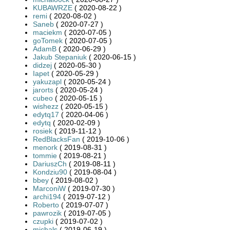
KUBAWRZE
( 2020-08-22 )
remi
( 2020-08-02 )
Saneb
( 2020-07-27 )
maciekm
( 2020-07-05 )
goTomek
( 2020-07-05 )
AdamB
( 2020-06-29 )
Jakub Stepaniuk
( 2020-06-15 )
didzej
( 2020-05-30 )
Iapet
( 2020-05-29 )
yakuzapl
( 2020-05-24 )
jarorts
( 2020-05-24 )
cubeo
( 2020-05-15 )
wishezz
( 2020-05-15 )
edytq17
( 2020-04-06 )
edytq
( 2020-02-09 )
rosiek
( 2019-11-12 )
RedBlacksFan
( 2019-10-06 )
menork
( 2019-08-31 )
tommie
( 2019-08-21 )
DariuszCh
( 2019-08-11 )
Kondziu90
( 2019-08-04 )
bbey
( 2019-08-02 )
MarconiW
( 2019-07-30 )
archi194
( 2019-07-12 )
Roberto
( 2019-07-07 )
pawrozik
( 2019-07-05 )
czupki
( 2019-07-02 )
michals
( 2019-06-19 )