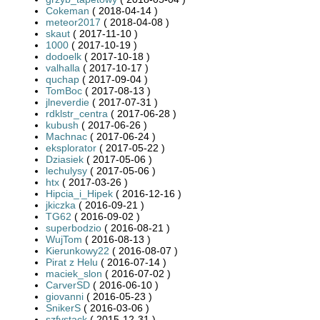
Cokeman
( 2018-04-14 )
meteor2017
( 2018-04-08 )
skaut
( 2017-11-10 )
1000
( 2017-10-19 )
dodoelk
( 2017-10-18 )
valhalla
( 2017-10-17 )
quchap
( 2017-09-04 )
TomBoc
( 2017-08-13 )
jlneverdie
( 2017-07-31 )
rdklstr_centra
( 2017-06-28 )
kubush
( 2017-06-26 )
Machnac
( 2017-06-24 )
eksplorator
( 2017-05-22 )
Dziasiek
( 2017-05-06 )
lechulysy
( 2017-05-06 )
htx
( 2017-03-26 )
Hipcia_i_Hipek
( 2016-12-16 )
jkiczka
( 2016-09-21 )
TG62
( 2016-09-02 )
superbodzio
( 2016-08-21 )
WujTom
( 2016-08-13 )
Kierunkowy22
( 2016-08-07 )
Pirat z Helu
( 2016-07-14 )
maciek_slon
( 2016-07-02 )
CarverSD
( 2016-06-10 )
giovanni
( 2016-05-23 )
SnikerS
( 2016-03-06 )
szfystack
( 2015-12-31 )