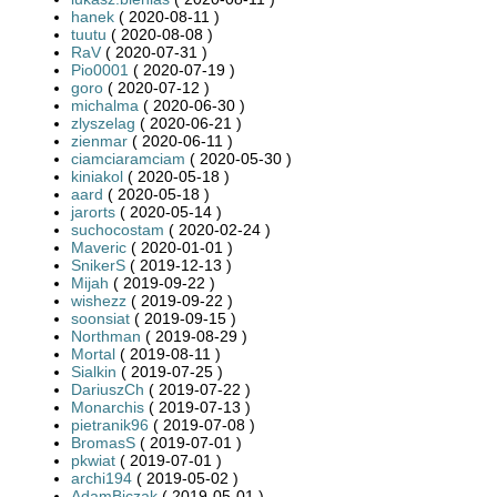
hanek
( 2020-08-11 )
tuutu
( 2020-08-08 )
RaV
( 2020-07-31 )
Pio0001
( 2020-07-19 )
goro
( 2020-07-12 )
michalma
( 2020-06-30 )
zlyszelag
( 2020-06-21 )
zienmar
( 2020-06-11 )
ciamciaramciam
( 2020-05-30 )
kiniakol
( 2020-05-18 )
aard
( 2020-05-18 )
jarorts
( 2020-05-14 )
suchocostam
( 2020-02-24 )
Maveric
( 2020-01-01 )
SnikerS
( 2019-12-13 )
Mijah
( 2019-09-22 )
wishezz
( 2019-09-22 )
soonsiat
( 2019-09-15 )
Northman
( 2019-08-29 )
Mortal
( 2019-08-11 )
Sialkin
( 2019-07-25 )
DariuszCh
( 2019-07-22 )
Monarchis
( 2019-07-13 )
pietranik96
( 2019-07-08 )
BromasS
( 2019-07-01 )
pkwiat
( 2019-07-01 )
archi194
( 2019-05-02 )
AdamBiczak
( 2019-05-01 )