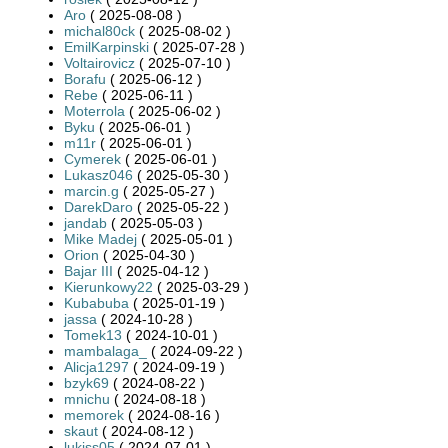
Aro
( 2025-08-08 )
michal80ck
( 2025-08-02 )
EmilKarpinski
( 2025-07-28 )
Voltairovicz
( 2025-07-10 )
Borafu
( 2025-06-12 )
Rebe
( 2025-06-11 )
Moterrola
( 2025-06-02 )
Byku
( 2025-06-01 )
m11r
( 2025-06-01 )
Cymerek
( 2025-06-01 )
Lukasz046
( 2025-05-30 )
marcin.g
( 2025-05-27 )
DarekDaro
( 2025-05-22 )
jandab
( 2025-05-03 )
Mike Madej
( 2025-05-01 )
Orion
( 2025-04-30 )
Bajar III
( 2025-04-12 )
Kierunkowy22
( 2025-03-29 )
Kubabuba
( 2025-01-19 )
jassa
( 2024-10-28 )
Tomek13
( 2024-10-01 )
mambalaga_
( 2024-09-22 )
Alicja1297
( 2024-09-19 )
bzyk69
( 2024-08-22 )
mnichu
( 2024-08-18 )
memorek
( 2024-08-16 )
skaut
( 2024-08-12 )
lukiss05
( 2024-07-01 )