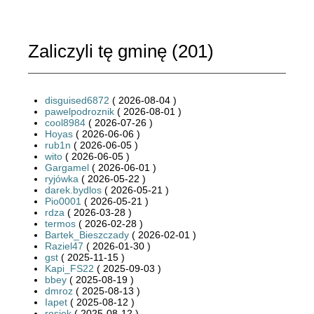
Zaliczyli tę gminę (
201
)
disguised6872
( 2026-08-04 )
pawelpodroznik
( 2026-08-01 )
cool8984
( 2026-07-26 )
Hoyas
( 2026-06-06 )
rub1n
( 2026-06-05 )
wito
( 2026-06-05 )
Gargamel
( 2026-06-01 )
ryjówka
( 2026-05-22 )
darek.bydlos
( 2026-05-21 )
Pio0001
( 2026-05-21 )
rdza
( 2026-03-28 )
termos
( 2026-02-28 )
Bartek_Bieszczady
( 2026-02-01 )
Raziel47
( 2026-01-30 )
gst
( 2025-11-15 )
Kapi_FS22
( 2025-09-03 )
bbey
( 2025-08-19 )
dmroz
( 2025-08-13 )
Iapet
( 2025-08-12 )
rosiek
( 2025-08-12 )