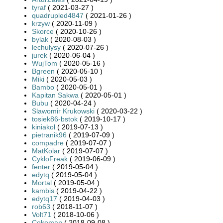
tyraf
( 2021-03-27 )
quadrupled4847
( 2021-01-26 )
krzyw
( 2020-11-09 )
Skorce
( 2020-10-26 )
bylak
( 2020-08-03 )
lechulysy
( 2020-07-26 )
jurek
( 2020-06-04 )
WujTom
( 2020-05-16 )
Bgreen
( 2020-05-10 )
Miki
( 2020-05-03 )
Bambo
( 2020-05-01 )
Kapitan Sakwa
( 2020-05-01 )
Bubu
( 2020-04-24 )
Slawomir Krukowski
( 2020-03-22 )
tosiek86-bstok
( 2019-10-17 )
kiniakol
( 2019-07-13 )
pietranik96
( 2019-07-09 )
compadre
( 2019-07-07 )
MatKolar
( 2019-07-07 )
CykloFreak
( 2019-06-09 )
fenter
( 2019-05-04 )
edytq
( 2019-05-04 )
Mortal
( 2019-05-04 )
kambis
( 2019-04-22 )
edytq17
( 2019-04-03 )
rob63
( 2018-11-07 )
Volt71
( 2018-10-06 )
Cokeman
( 2018-09-08 )