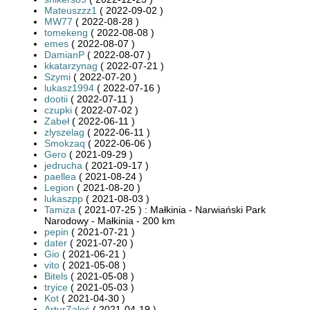
Mateuszzz1
( 2022-09-02 )
MW77
( 2022-08-28 )
tomekeng
( 2022-08-08 )
emes
( 2022-08-07 )
DamianP
( 2022-08-07 )
kkatarzynag
( 2022-07-21 )
Szymi
( 2022-07-20 )
lukasz1994
( 2022-07-16 )
dootii
( 2022-07-11 )
czupki
( 2022-07-02 )
Zabeł
( 2022-06-11 )
zlyszelag
( 2022-06-11 )
Smokzaq
( 2022-06-06 )
Gero
( 2021-09-29 )
jedrucha
( 2021-09-17 )
paellea
( 2021-08-24 )
Legion
( 2021-08-20 )
lukaszpp
( 2021-08-03 )
Tamiza
( 2021-07-25 ) : Małkinia - Narwiański Park
Narodowy - Małkinia - 200 km
pepin
( 2021-07-21 )
dater
( 2021-07-20 )
Gio
( 2021-06-21 )
vito
( 2021-05-08 )
Bitels
( 2021-05-08 )
tryice
( 2021-05-03 )
Kot
( 2021-04-30 )
ArturZaleś
( 2021-04-19 )