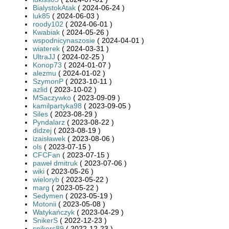
BialystokAtak
( 2024-06-24 )
luk85
( 2024-06-03 )
roody102
( 2024-06-01 )
Kwabiak
( 2024-05-26 )
wspodnicynaszosie
( 2024-04-01 )
wiaterek
( 2024-03-31 )
UltraJJ
( 2024-02-25 )
Konop73
( 2024-01-07 )
alezmu
( 2024-01-02 )
SzymonP
( 2023-10-11 )
azlid
( 2023-10-02 )
MSaczywko
( 2023-09-09 )
kamilpartyka98
( 2023-09-05 )
Siles
( 2023-08-29 )
Pyndalarz
( 2023-08-22 )
didzej
( 2023-08-19 )
izaisławek
( 2023-08-06 )
ols
( 2023-07-15 )
CFCFan
( 2023-07-15 )
paweł dmitruk
( 2023-07-06 )
wiki
( 2023-05-26 )
wieloryb
( 2023-05-22 )
marg
( 2023-05-22 )
Sedymen
( 2023-05-19 )
Motonii
( 2023-05-08 )
Watykańczyk
( 2023-04-29 )
SnikerS
( 2022-12-23 )
snikers89
( 2022-12-23 )