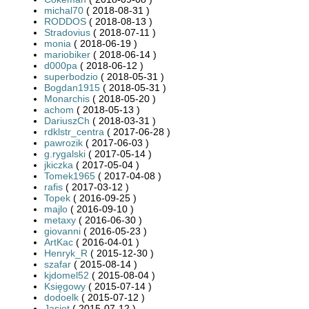
michal70
( 2018-08-31 )
RODDOS
( 2018-08-13 )
Stradovius
( 2018-07-11 )
monia
( 2018-06-19 )
mariobiker
( 2018-06-14 )
d000pa
( 2018-06-12 )
superbodzio
( 2018-05-31 )
Bogdan1915
( 2018-05-31 )
Monarchis
( 2018-05-20 )
achom
( 2018-05-13 )
DariuszCh
( 2018-03-31 )
rdklstr_centra
( 2017-06-28 )
pawrozik
( 2017-06-03 )
g.rygalski
( 2017-05-14 )
jkiczka
( 2017-05-04 )
Tomek1965
( 2017-04-08 )
rafis
( 2017-03-12 )
Topek
( 2016-09-25 )
majlo
( 2016-09-10 )
metaxy
( 2016-06-30 )
giovanni
( 2016-05-23 )
ArtKac
( 2016-04-01 )
Henryk_R
( 2015-12-30 )
szafar
( 2015-08-14 )
kjdomel52
( 2015-08-04 )
Księgowy
( 2015-07-14 )
dodoelk
( 2015-07-12 )
Jasiet
( 2015-07-12 )