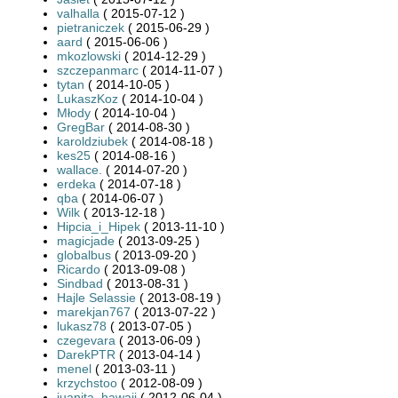
valhalla
( 2015-07-12 )
pietraniczek
( 2015-06-29 )
aard
( 2015-06-06 )
mkozlowski
( 2014-12-29 )
szczepanmarc
( 2014-11-07 )
tytan
( 2014-10-05 )
LukaszKoz
( 2014-10-04 )
Młody
( 2014-10-04 )
GregBar
( 2014-08-30 )
karoldziubek
( 2014-08-18 )
kes25
( 2014-08-16 )
wallace.
( 2014-07-20 )
erdeka
( 2014-07-18 )
qba
( 2014-06-07 )
Wilk
( 2013-12-18 )
Hipcia_i_Hipek
( 2013-11-10 )
magicjade
( 2013-09-25 )
globalbus
( 2013-09-20 )
Ricardo
( 2013-09-08 )
Sindbad
( 2013-08-31 )
Hajle Selassie
( 2013-08-19 )
marekjan767
( 2013-07-22 )
lukasz78
( 2013-07-05 )
czegevara
( 2013-06-09 )
DarekPTR
( 2013-04-14 )
menel
( 2013-03-11 )
krzychstoo
( 2012-08-09 )
juanita_hawaii
( 2012-06-04 )