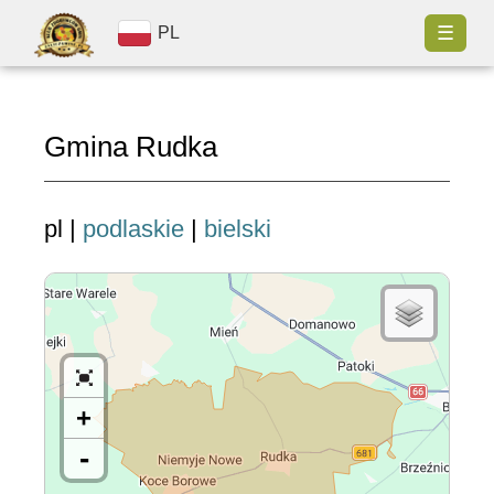
☰
PL
Gmina Rudka
pl |
podlaskie
|
bielski
+
-