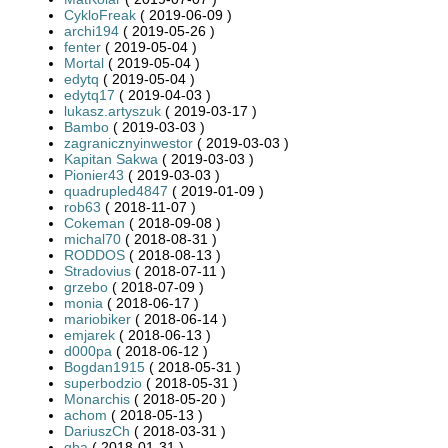
CykloFreak
( 2019-06-09 )
archi194
( 2019-05-26 )
fenter
( 2019-05-04 )
Mortal
( 2019-05-04 )
edytq
( 2019-05-04 )
edytq17
( 2019-04-03 )
lukasz.artyszuk
( 2019-03-17 )
Bambo
( 2019-03-03 )
zagranicznyinwestor
( 2019-03-03 )
Kapitan Sakwa
( 2019-03-03 )
Pionier43
( 2019-03-03 )
quadrupled4847
( 2019-01-09 )
rob63
( 2018-11-07 )
Cokeman
( 2018-09-08 )
michal70
( 2018-08-31 )
RODDOS
( 2018-08-13 )
Stradovius
( 2018-07-11 )
grzebo
( 2018-07-09 )
monia
( 2018-06-17 )
mariobiker
( 2018-06-14 )
emjarek
( 2018-06-13 )
d000pa
( 2018-06-12 )
Bogdan1915
( 2018-05-31 )
superbodzio
( 2018-05-31 )
Monarchis
( 2018-05-20 )
achom
( 2018-05-13 )
DariuszCh
( 2018-03-31 )
qba
( 2018-01-31 )