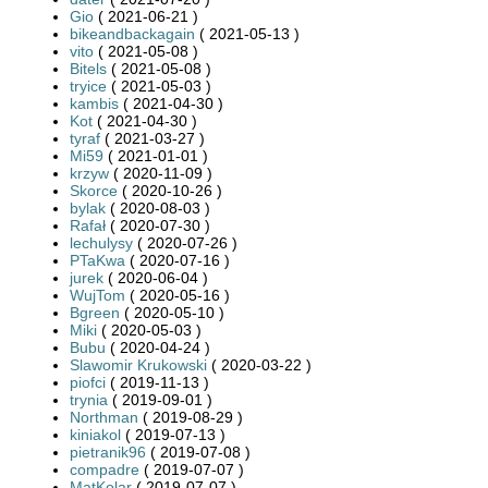
Gio
( 2021-06-21 )
bikeandbackagain
( 2021-05-13 )
vito
( 2021-05-08 )
Bitels
( 2021-05-08 )
tryice
( 2021-05-03 )
kambis
( 2021-04-30 )
Kot
( 2021-04-30 )
tyraf
( 2021-03-27 )
Mi59
( 2021-01-01 )
krzyw
( 2020-11-09 )
Skorce
( 2020-10-26 )
bylak
( 2020-08-03 )
Rafał
( 2020-07-30 )
lechulysy
( 2020-07-26 )
PTaKwa
( 2020-07-16 )
jurek
( 2020-06-04 )
WujTom
( 2020-05-16 )
Bgreen
( 2020-05-10 )
Miki
( 2020-05-03 )
Bubu
( 2020-04-24 )
Slawomir Krukowski
( 2020-03-22 )
piofci
( 2019-11-13 )
trynia
( 2019-09-01 )
Northman
( 2019-08-29 )
kiniakol
( 2019-07-13 )
pietranik96
( 2019-07-08 )
compadre
( 2019-07-07 )
MatKolar
( 2019-07-07 )