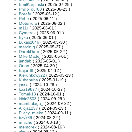
EmilKarpinski
( 2025-07-28 )
PhilipTour88
( 2025-06-23 )
Borafu
( 2025-06-12 )
Rebe
( 2025-06-11 )
Moterrola
( 2025-06-02 )
m11r
( 2025-06-01 )
Cymerek
( 2025-06-01 )
Byku
( 2025-06-01 )
Lukasz046
( 2025-05-30 )
marcin.g
( 2025-05-27 )
DarekDaro
( 2025-05-22 )
Mike Madej
( 2025-05-01 )
jandab
( 2025-05-01 )
Orion
( 2025-04-30 )
Bajar III
( 2025-04-12 )
Kierunkowy22
( 2025-03-29 )
Kubabuba
( 2025-01-19 )
jassa
( 2024-10-28 )
kaz19877
( 2024-10-27 )
Tomek13
( 2024-10-01 )
kibic2503
( 2024-09-29 )
mambalaga_
( 2024-09-22 )
Alicja1297
( 2024-09-19 )
Pijący_mleko
( 2024-09-11 )
bzyk69
( 2024-08-22 )
mnichu
( 2024-08-18 )
memorek
( 2024-08-16 )
skaut
( 2024-08-12 )