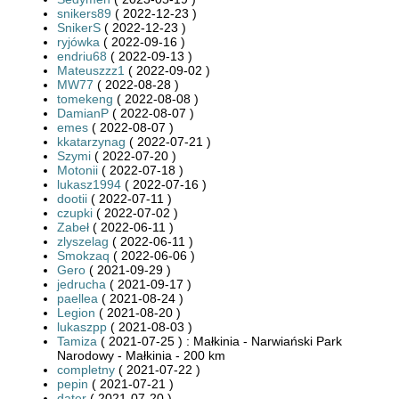
snikers89
( 2022-12-23 )
SnikerS
( 2022-12-23 )
ryjówka
( 2022-09-16 )
endriu68
( 2022-09-13 )
Mateuszzz1
( 2022-09-02 )
MW77
( 2022-08-28 )
tomekeng
( 2022-08-08 )
DamianP
( 2022-08-07 )
emes
( 2022-08-07 )
kkatarzynag
( 2022-07-21 )
Szymi
( 2022-07-20 )
Motonii
( 2022-07-18 )
lukasz1994
( 2022-07-16 )
dootii
( 2022-07-11 )
czupki
( 2022-07-02 )
Zabeł
( 2022-06-11 )
zlyszelag
( 2022-06-11 )
Smokzaq
( 2022-06-06 )
Gero
( 2021-09-29 )
jedrucha
( 2021-09-17 )
paellea
( 2021-08-24 )
Legion
( 2021-08-20 )
lukaszpp
( 2021-08-03 )
Tamiza
( 2021-07-25 ) : Małkinia - Narwiański Park
Narodowy - Małkinia - 200 km
completny
( 2021-07-22 )
pepin
( 2021-07-21 )
dater
( 2021-07-20 )