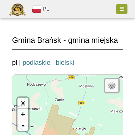
☰
PL
Gmina Brańsk - gmina miejska
pl |
podlaskie
|
bielski
+
-