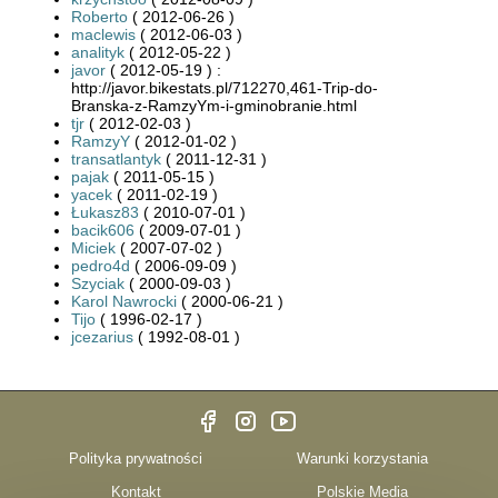
Roberto
( 2012-06-26 )
maclewis
( 2012-06-03 )
analityk
( 2012-05-22 )
javor
( 2012-05-19 ) :
http://javor.bikestats.pl/712270,461-Trip-do-
Branska-z-RamzyYm-i-gminobranie.html
tjr
( 2012-02-03 )
RamzyY
( 2012-01-02 )
transatlantyk
( 2011-12-31 )
pajak
( 2011-05-15 )
yacek
( 2011-02-19 )
Łukasz83
( 2010-07-01 )
bacik606
( 2009-07-01 )
Miciek
( 2007-07-02 )
pedro4d
( 2006-09-09 )
Szyciak
( 2000-09-03 )
Karol Nawrocki
( 2000-06-21 )
Tijo
( 1996-02-17 )
jcezarius
( 1992-08-01 )
Polityka prywatności
Warunki korzystania
Kontakt
Polskie Media