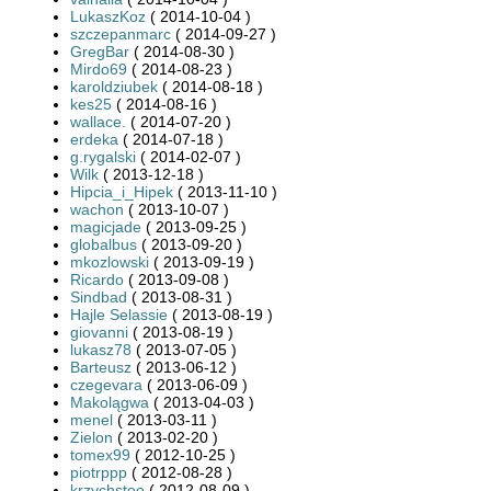
LukaszKoz
( 2014-10-04 )
szczepanmarc
( 2014-09-27 )
GregBar
( 2014-08-30 )
Mirdo69
( 2014-08-23 )
karoldziubek
( 2014-08-18 )
kes25
( 2014-08-16 )
wallace.
( 2014-07-20 )
erdeka
( 2014-07-18 )
g.rygalski
( 2014-02-07 )
Wilk
( 2013-12-18 )
Hipcia_i_Hipek
( 2013-11-10 )
wachon
( 2013-10-07 )
magicjade
( 2013-09-25 )
globalbus
( 2013-09-20 )
mkozlowski
( 2013-09-19 )
Ricardo
( 2013-09-08 )
Sindbad
( 2013-08-31 )
Hajle Selassie
( 2013-08-19 )
giovanni
( 2013-08-19 )
lukasz78
( 2013-07-05 )
Barteusz
( 2013-06-12 )
czegevara
( 2013-06-09 )
Makolągwa
( 2013-04-03 )
menel
( 2013-03-11 )
Zielon
( 2013-02-20 )
tomex99
( 2012-10-25 )
piotrppp
( 2012-08-28 )
krzychstoo
( 2012-08-09 )