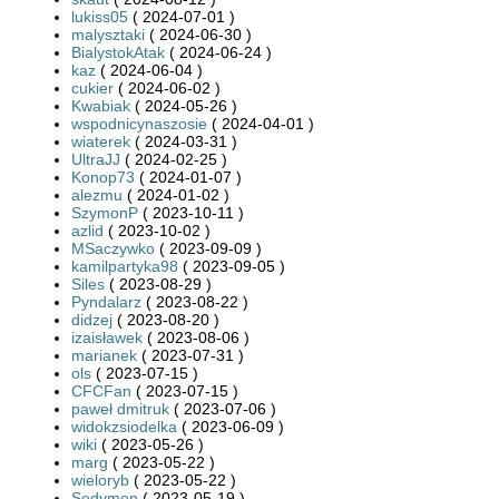
lukiss05
( 2024-07-01 )
malysztaki
( 2024-06-30 )
BialystokAtak
( 2024-06-24 )
kaz
( 2024-06-04 )
cukier
( 2024-06-02 )
Kwabiak
( 2024-05-26 )
wspodnicynaszosie
( 2024-04-01 )
wiaterek
( 2024-03-31 )
UltraJJ
( 2024-02-25 )
Konop73
( 2024-01-07 )
alezmu
( 2024-01-02 )
SzymonP
( 2023-10-11 )
azlid
( 2023-10-02 )
MSaczywko
( 2023-09-09 )
kamilpartyka98
( 2023-09-05 )
Siles
( 2023-08-29 )
Pyndalarz
( 2023-08-22 )
didzej
( 2023-08-20 )
izaisławek
( 2023-08-06 )
marianek
( 2023-07-31 )
ols
( 2023-07-15 )
CFCFan
( 2023-07-15 )
paweł dmitruk
( 2023-07-06 )
widokzsiodelka
( 2023-06-09 )
wiki
( 2023-05-26 )
marg
( 2023-05-22 )
wieloryb
( 2023-05-22 )
Sedymen
( 2023-05-19 )