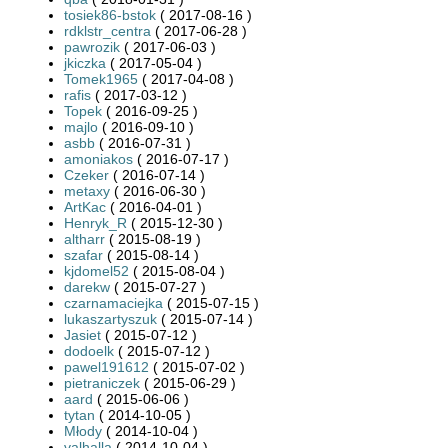
tosiek86-bstok
( 2017-08-16 )
rdklstr_centra
( 2017-06-28 )
pawrozik
( 2017-06-03 )
jkiczka
( 2017-05-04 )
Tomek1965
( 2017-04-08 )
rafis
( 2017-03-12 )
Topek
( 2016-09-25 )
majlo
( 2016-09-10 )
asbb
( 2016-07-31 )
amoniakos
( 2016-07-17 )
Czeker
( 2016-07-14 )
metaxy
( 2016-06-30 )
ArtKac
( 2016-04-01 )
Henryk_R
( 2015-12-30 )
altharr
( 2015-08-19 )
szafar
( 2015-08-14 )
kjdomel52
( 2015-08-04 )
darekw
( 2015-07-27 )
czarnamaciejka
( 2015-07-15 )
lukaszartyszuk
( 2015-07-14 )
Jasiet
( 2015-07-12 )
dodoelk
( 2015-07-12 )
pawel191612
( 2015-07-02 )
pietraniczek
( 2015-06-29 )
aard
( 2015-06-06 )
tytan
( 2014-10-05 )
Młody
( 2014-10-04 )
valhalla
( 2014-10-04 )