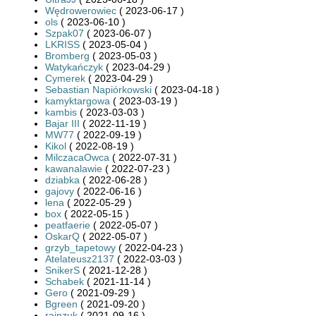
Wędrowerowiec
( 2023-06-17 )
ols
( 2023-06-10 )
Szpak07
( 2023-06-07 )
LKRISS
( 2023-05-04 )
Bromberg
( 2023-05-03 )
Watykańczyk
( 2023-04-29 )
Cymerek
( 2023-04-29 )
Sebastian Napiórkowski
( 2023-04-18 )
kamyktargowa
( 2023-03-19 )
kambis
( 2023-03-03 )
Bajar III
( 2022-11-19 )
MW77
( 2022-09-19 )
Kikol
( 2022-08-19 )
MilczacaOwca
( 2022-07-31 )
kawanalawie
( 2022-07-23 )
dziabka
( 2022-06-28 )
gajovy
( 2022-06-16 )
lena
( 2022-05-29 )
box
( 2022-05-15 )
peatfaerie
( 2022-05-07 )
OskarQ
( 2022-05-07 )
grzyb_tapetowy
( 2022-04-23 )
Atelateusz2137
( 2022-03-03 )
SnikerS
( 2021-12-28 )
Schabek
( 2021-11-14 )
Gero
( 2021-09-29 )
Bgreen
( 2021-09-20 )
rainzuk
( 2021-09-16 )