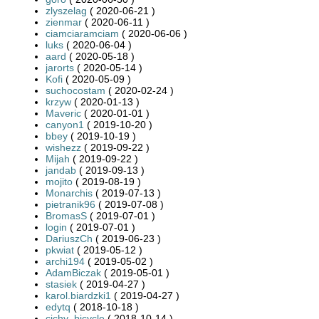
zlyszelag
( 2020-06-21 )
zienmar
( 2020-06-11 )
ciamciaramciam
( 2020-06-06 )
luks
( 2020-06-04 )
aard
( 2020-05-18 )
jarorts
( 2020-05-14 )
Kofi
( 2020-05-09 )
suchocostam
( 2020-02-24 )
krzyw
( 2020-01-13 )
Maveric
( 2020-01-01 )
canyon1
( 2019-10-20 )
bbey
( 2019-10-19 )
wishezz
( 2019-09-22 )
Mijah
( 2019-09-22 )
jandab
( 2019-09-13 )
mojito
( 2019-08-19 )
Monarchis
( 2019-07-13 )
pietranik96
( 2019-07-08 )
BromasS
( 2019-07-01 )
login
( 2019-07-01 )
DariuszCh
( 2019-06-23 )
pkwiat
( 2019-05-12 )
archi194
( 2019-05-02 )
AdamBiczak
( 2019-05-01 )
stasiek
( 2019-04-27 )
karol.biardzki1
( 2019-04-27 )
edytq
( 2018-10-18 )
cichy_bicycle
( 2018-10-14 )