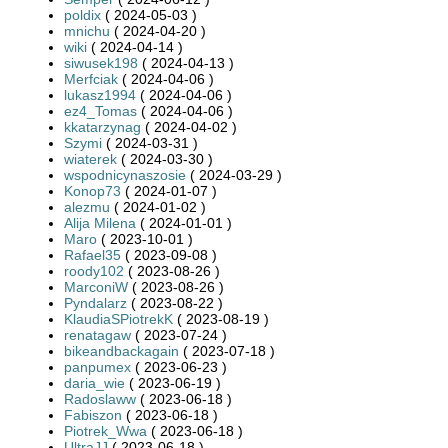
poldix
( 2024-05-03 )
mnichu
( 2024-04-20 )
wiki
( 2024-04-14 )
siwusek198
( 2024-04-13 )
Merfciak
( 2024-04-06 )
lukasz1994
( 2024-04-06 )
ez4_Tomas
( 2024-04-06 )
kkatarzynag
( 2024-04-02 )
Szymi
( 2024-03-31 )
wiaterek
( 2024-03-30 )
wspodnicynaszosie
( 2024-03-29 )
Konop73
( 2024-01-07 )
alezmu
( 2024-01-02 )
Alija Milena
( 2024-01-01 )
Maro
( 2023-10-01 )
Rafael35
( 2023-09-08 )
roody102
( 2023-08-26 )
MarconiW
( 2023-08-26 )
Pyndalarz
( 2023-08-22 )
KlaudiaSPiotrekK
( 2023-08-19 )
renatagaw
( 2023-07-24 )
bikeandbackagain
( 2023-07-18 )
panpumex
( 2023-06-23 )
daria_wie
( 2023-06-19 )
Radoslaww
( 2023-06-18 )
Fabiszon
( 2023-06-18 )
Piotrek_Wwa
( 2023-06-18 )
UltraJJ
( 2023-06-18 )