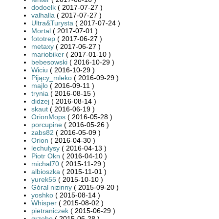
dodoelk
( 2017-07-27 )
valhalla
( 2017-07-27 )
Ultra&Turysta
( 2017-07-24 )
Mortal
( 2017-07-01 )
fototrep
( 2017-06-27 )
metaxy
( 2017-06-27 )
mariobiker
( 2017-01-10 )
bebesowski
( 2016-10-29 )
Wiciu
( 2016-10-29 )
Pijący_mleko
( 2016-09-29 )
majlo
( 2016-09-11 )
trynia
( 2016-08-15 )
didzej
( 2016-08-14 )
skaut
( 2016-06-19 )
OrionMops
( 2016-05-28 )
porcupine
( 2016-05-26 )
zabs82
( 2016-05-09 )
Orion
( 2016-04-30 )
lechulysy
( 2016-04-13 )
Piotr Okn
( 2016-04-10 )
michal70
( 2015-11-29 )
albioszka
( 2015-11-01 )
yurek55
( 2015-10-10 )
Góral nizinny
( 2015-09-20 )
yoshko
( 2015-08-14 )
Whisper
( 2015-08-02 )
pietraniczek
( 2015-06-29 )
grzebo
( 2015-06-28 )