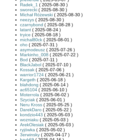
Radek_1
( 2025-08-30 )
sworecki
( 2025-08-30 )
Michał Różewski
( 2025-08-30 )
neezys
( 2025-08-30 )
czarnybond
( 2025-08-28 )
latant
( 2025-08-24 )
tryice
( 2025-08-18 )
michal80ck
( 2025-08-01 )
oho
( 2025-07-31 )
asymodeusz
( 2025-07-26 )
Markinho_008
( 2025-07-22 )
Bod
( 2025-07-11 )
BlackJabol
( 2025-07-10 )
Kossak
( 2025-07-06 )
warrior1724
( 2025-06-21 )
Kargeth
( 2025-06-18 )
blahdong
( 2025-06-14 )
ac65104
( 2025-06-10 )
Moterrola
( 2025-06-02 )
Szyciak
( 2025-06-01 )
Neru Kross
( 2025-05-25 )
DarekDaro
( 2025-05-22 )
kondzio443
( 2025-05-03 )
wozniaku
( 2025-05-03 )
ArekOlesiak
( 2025-05-03 )
ryjówka
( 2025-05-02 )
3erwinsky
( 2025-04-17 )
bzyk69
( 2025-04-16 )