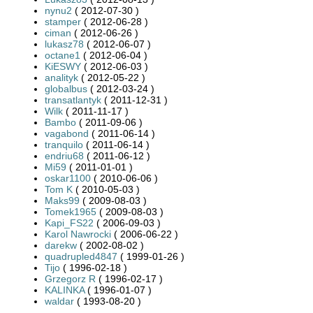
nynu2
( 2012-07-30 )
stamper
( 2012-06-28 )
ciman
( 2012-06-26 )
lukasz78
( 2012-06-07 )
octane1
( 2012-06-04 )
KiESWY
( 2012-06-03 )
analityk
( 2012-05-22 )
globalbus
( 2012-03-24 )
transatlantyk
( 2011-12-31 )
Wilk
( 2011-11-17 )
Bambo
( 2011-09-06 )
vagabond
( 2011-06-14 )
tranquilo
( 2011-06-14 )
endriu68
( 2011-06-12 )
Mi59
( 2011-01-01 )
oskar1100
( 2010-06-06 )
Tom K
( 2010-05-03 )
Maks99
( 2009-08-03 )
Tomek1965
( 2009-08-03 )
Kapi_FS22
( 2006-09-03 )
Karol Nawrocki
( 2006-06-22 )
darekw
( 2002-08-02 )
quadrupled4847
( 1999-01-26 )
Tijo
( 1996-02-18 )
Grzegorz R
( 1996-02-17 )
KALINKA
( 1996-01-07 )
waldar
( 1993-08-20 )