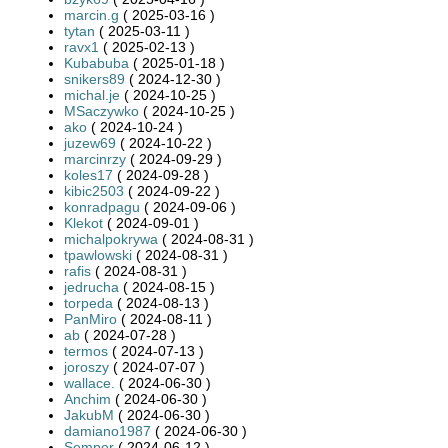
marcin.g
( 2025-03-16 )
tytan
( 2025-03-11 )
ravx1
( 2025-02-13 )
Kubabuba
( 2025-01-18 )
snikers89
( 2024-12-30 )
michal.je
( 2024-10-25 )
MSaczywko
( 2024-10-25 )
ako
( 2024-10-24 )
juzew69
( 2024-10-22 )
marcinrzy
( 2024-09-29 )
koles17
( 2024-09-28 )
kibic2503
( 2024-09-22 )
konradpagu
( 2024-09-06 )
Klekot
( 2024-09-01 )
michalpokrywa
( 2024-08-31 )
tpawlowski
( 2024-08-31 )
rafis
( 2024-08-31 )
jedrucha
( 2024-08-15 )
torpeda
( 2024-08-13 )
PanMiro
( 2024-08-11 )
ab
( 2024-07-28 )
termos
( 2024-07-13 )
joroszy
( 2024-07-07 )
wallace.
( 2024-06-30 )
Anchim
( 2024-06-30 )
JakubM
( 2024-06-30 )
damiano1987
( 2024-06-30 )
Semper
( 2024-06-12 )