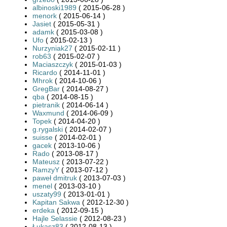
albinoski1989
( 2015-06-28 )
menork
( 2015-06-14 )
Jasiet
( 2015-05-31 )
adamk
( 2015-03-08 )
Ufo
( 2015-02-13 )
Nurzyniak27
( 2015-02-11 )
rob63
( 2015-02-07 )
Maciaszczyk
( 2015-01-03 )
Ricardo
( 2014-11-01 )
Mhrok
( 2014-10-06 )
GregBar
( 2014-08-27 )
qba
( 2014-08-15 )
pietranik
( 2014-06-14 )
Waxmund
( 2014-06-09 )
Topek
( 2014-04-20 )
g.rygalski
( 2014-02-07 )
suisse
( 2014-02-01 )
gacek
( 2013-10-06 )
Rado
( 2013-08-17 )
Mateusz
( 2013-07-22 )
RamzyY
( 2013-07-12 )
paweł dmitruk
( 2013-07-03 )
menel
( 2013-03-10 )
uszaty99
( 2013-01-01 )
Kapitan Sakwa
( 2012-12-30 )
erdeka
( 2012-09-15 )
Hajle Selassie
( 2012-08-23 )
Łukasz83
( 2012-08-13 )