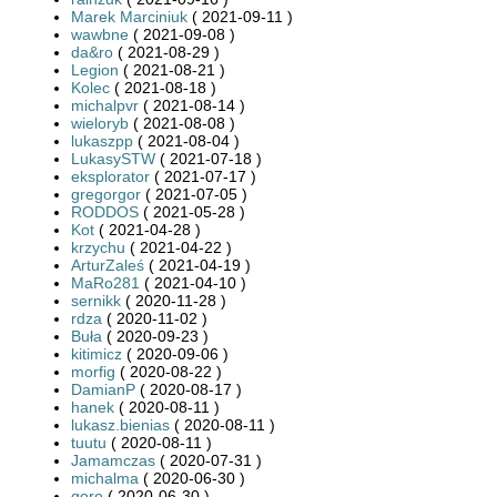
Marek Marciniuk
( 2021-09-11 )
wawbne
( 2021-09-08 )
da&ro
( 2021-08-29 )
Legion
( 2021-08-21 )
Kolec
( 2021-08-18 )
michalpvr
( 2021-08-14 )
wieloryb
( 2021-08-08 )
lukaszpp
( 2021-08-04 )
LukasySTW
( 2021-07-18 )
eksplorator
( 2021-07-17 )
gregorgor
( 2021-07-05 )
RODDOS
( 2021-05-28 )
Kot
( 2021-04-28 )
krzychu
( 2021-04-22 )
ArturZaleś
( 2021-04-19 )
MaRo281
( 2021-04-10 )
sernikk
( 2020-11-28 )
rdza
( 2020-11-02 )
Buła
( 2020-09-23 )
kitimicz
( 2020-09-06 )
morfig
( 2020-08-22 )
DamianP
( 2020-08-17 )
hanek
( 2020-08-11 )
lukasz.bienias
( 2020-08-11 )
tuutu
( 2020-08-11 )
Jamamczas
( 2020-07-31 )
michalma
( 2020-06-30 )
goro
( 2020-06-30 )