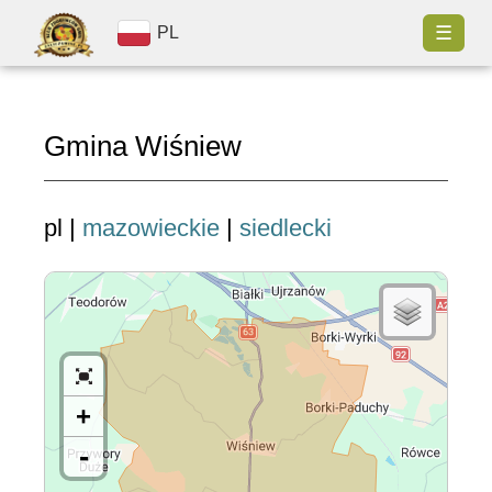
☰
PL
Gmina Wiśniew
pl |
mazowieckie
|
siedlecki
+
-