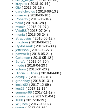
krzycho
( 2018-10-14 )
Gio
( 2018-08-15 )
darek.bydlos
( 2018-08-13 )
gnievko
( 2018-08-10 )
Roberto
( 2018-08-04 )
ttolaf
( 2018-07-28 )
mxmln
( 2018-07-07 )
Vidal88
( 2018-07-04 )
monia
( 2018-06-24 )
Stradovius
( 2018-06-12 )
mazbike
( 2018-06-01 )
CykloFreak
( 2018-05-30 )
jefferson
( 2018-05-27 )
pawrozik
( 2018-05-21 )
Cokeman
( 2018-05-12 )
Borafu
( 2018-04-30 )
modq
( 2018-04-29 )
achom
( 2018-04-20 )
Hipcia_i_Hipek
( 2018-04-08 )
edytq17
( 2018-03-31 )
greenbay
( 2018-01-31 )
lesiak82
( 2017-12-09 )
kes25
( 2017-11-19 )
summer68
( 2017-11-19 )
domin_pdk
( 2017-11-04 )
1000
( 2017-10-19 )
WujTom
( 2017-09-16 )
fenter
( 2017-08-16 )