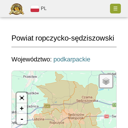
☰
PL
Powiat ropczycko-sędziszowski
Województwo:
podkarpackie
+
-