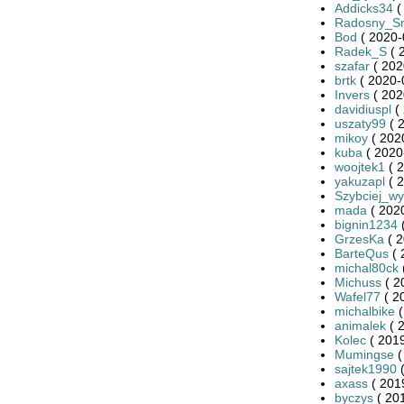
Addicks34
(
Radosny_S
Bod
( 2020-
Radek_S
( 
szafar
( 202
brtk
( 2020-
Invers
( 202
davidiuspl
( 
uszaty99
( 
mikoy
( 202
kuba
( 2020
woojtek1
( 2
yakuzapl
( 2
Szybciej_wy
mada
( 2020
bignin1234
(
GrzesKa
( 2
BarteQus
( 
michal80ck
Michuss
( 2
Wafel77
( 2
michalbike
(
animalek
( 
Kolec
( 2019
Mumingse
(
sajtek1990
(
axass
( 201
byczys
( 20