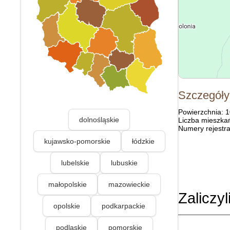
Szczegóły
Powierzchnia: 
dolnośląskie
Liczba mieszka
Numery rejestra
kujawsko-pomorskie
łódzkie
lubelskie
lubuskie
małopolskie
mazowieckie
Zaliczyl
opolskie
podkarpackie
podlaskie
pomorskie