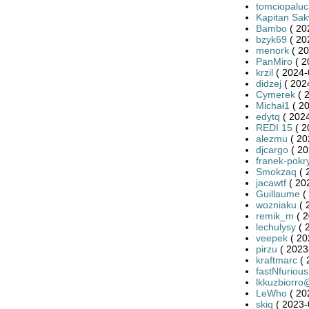
tomciopaluc
Kapitan Sa
Bambo
( 20
bzyk69
( 20
menork
( 20
PanMiro
( 2
krzil
( 2024-
didzej
( 202
Cymerek
( 
Michał1
( 20
edytq
( 2024
REDI 15
( 2
alezmu
( 20
djcargo
( 20
franek-pokr
Smokzaq
( 
jacawtf
( 20
Guillaume
(
wozniaku
( 
remik_m
( 2
lechulysy
( 
veepek
( 20
pirzu
( 2023
kraftmarc
( 
fastNfurious
lkkuzbiorr
LeWho
( 20
skiq
( 2023-