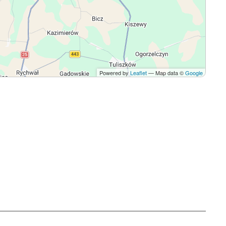
Powered by
Leaflet
— Map data ©
Google