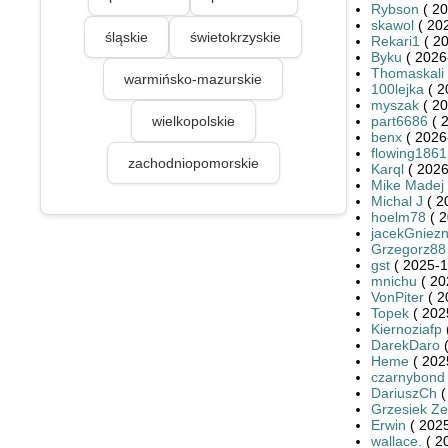
Rybson
( 20
skawol
( 20
śląskie
świetokrzyskie
Rekari1
( 20
Byku
( 2026
Thomaskali
warmińsko-mazurskie
100lejka
( 2
myszak
( 20
wielkopolskie
part6686
( 
benx
( 2026
flowing1861
zachodniopomorskie
Karql
( 2026
Mike Madej
Michal J
( 2
hoelm78
( 2
jacekGniez
Grzegorz88
gst
( 2025-1
mnichu
( 20
VonPiter
( 2
Topek
( 202
Kiernoziafp
DarekDaro
(
Heme
( 202
czarnybond
DariuszCh
(
Grzesiek Ze
Erwin
( 2025
wallace.
( 2