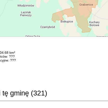
104.68 km²
ńców: ???
cyjne: ???
i tę gminę (
321
)