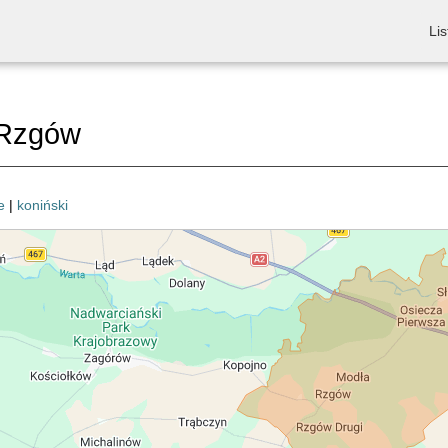
Lis
Rzgów
e
|
koniński