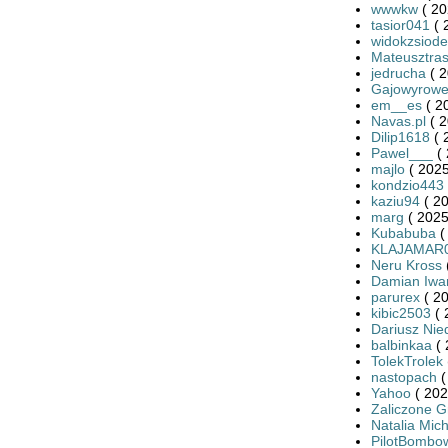
wwwkw
( 20
tasior041
( 
widokzsiode
Mateusztra
jedrucha
( 2
Gajowyrowe
em__es
( 2
Navas.pl
( 2
Dilip1618
( 
Pawel___
( 
majlo
( 2025
kondzio443
kaziu94
( 20
marg
( 2025
Kubabuba
(
KLAJAMAR
Neru Kross
Damian Iwa
parurex
( 20
kibic2503
( 
Dariusz Nied
balbinkaa
( 
TolekTrolek
nastopach
(
Yahoo
( 202
Zaliczone 
Natalia Mic
PilotBombo