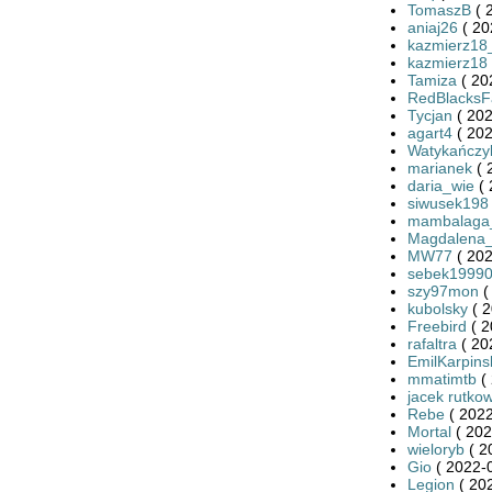
TomaszB
( 
aniaj26
( 20
kazmierz18
kazmierz18
Tamiza
( 20
RedBlacksF
Tycjan
( 202
agart4
( 202
Watykańczy
marianek
( 
daria_wie
( 
siwusek198
mambalaga
Magdalena
MW77
( 202
sebek1999
szy97mon
(
kubolsky
( 2
Freebird
( 2
rafaltra
( 20
EmilKarpins
mmatimtb
( 
jacek rutkow
Rebe
( 2022
Mortal
( 202
wieloryb
( 2
Gio
( 2022-0
Legion
( 20