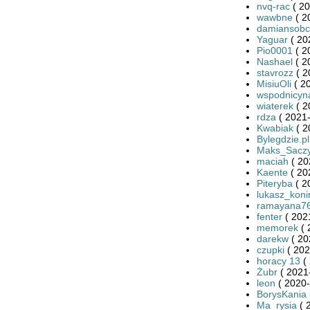
nvq-rac
( 20
wawbne
( 2
damiansobc
Yaguar
( 20
Pio0001
( 2
Nashael
( 2
stavrozz
( 2
MisiuOli
( 20
wspodnicyn
wiaterek
( 2
rdza
( 2021-
Kwabiak
( 2
Bylegdzie.pl
Maks_Sacz
maciah
( 20
Kaente
( 20
Piteryba
( 2
lukasz_koni
ramayana7
fenter
( 202
memorek
( 
darekw
( 20
czupki
( 202
horacy 13
( 
Żubr
( 2021
leon
( 2020-
BorysKania
Ma_rysia
( 