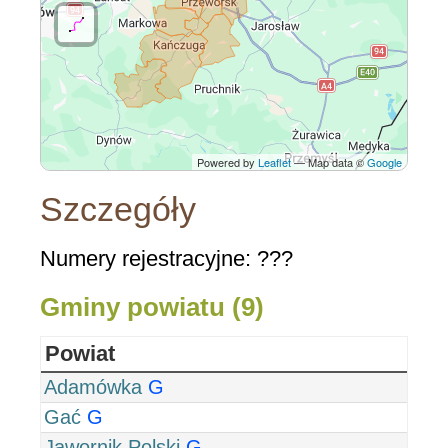
Powered by
Leaflet
— Map data ©
Google
Szczegóły
Numery rejestracyjne: ???
Gminy powiatu (9)
Powiat
Adamówka
G
Gać
G
Jawornik Polski
G