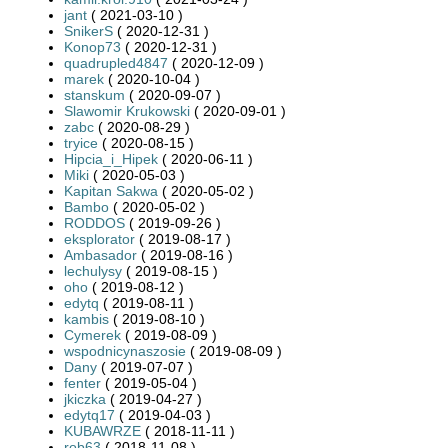
jant
( 2021-03-10 )
SnikerS
( 2020-12-31 )
Konop73
( 2020-12-31 )
quadrupled4847
( 2020-12-09 )
marek
( 2020-10-04 )
stanskum
( 2020-09-07 )
Slawomir Krukowski
( 2020-09-01 )
zabc
( 2020-08-29 )
tryice
( 2020-08-15 )
Hipcia_i_Hipek
( 2020-06-11 )
Miki
( 2020-05-03 )
Kapitan Sakwa
( 2020-05-02 )
Bambo
( 2020-05-02 )
RODDOS
( 2019-09-26 )
eksplorator
( 2019-08-17 )
Ambasador
( 2019-08-16 )
lechulysy
( 2019-08-15 )
oho
( 2019-08-12 )
edytq
( 2019-08-11 )
kambis
( 2019-08-10 )
Cymerek
( 2019-08-09 )
wspodnicynaszosie
( 2019-08-09 )
Dany
( 2019-07-07 )
fenter
( 2019-05-04 )
jkiczka
( 2019-04-27 )
edytq17
( 2019-04-03 )
KUBAWRZE
( 2018-11-11 )
rob63
( 2018-11-08 )