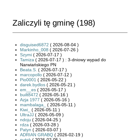
Zaliczyli tę gminę (
198
)
disguised6872
( 2026-08-04 )
Markinho_008
( 2026-07-26 )
Szymi
( 2026-07-17 )
Tamiza
( 2026-07-17 ) : 3-dniowy wypad do
Narwiańskiego PN
Beata.S.
( 2026-07-17 )
marcopollo
( 2026-07-12 )
Pio0001
( 2026-05-22 )
darek.bydlos
( 2026-05-21 )
em__es
( 2026-05-17 )
built8472
( 2026-05-16 )
Azja 1977
( 2026-05-16 )
mambalaga_
( 2026-05-11 )
Kiwi_
( 2026-05-11 )
UltraJJ
( 2026-05-09 )
ndoju
( 2026-04-25 )
rdza
( 2026-03-28 )
Patyn
( 2026-03-07 )
ADRIAN GRABQ
( 2026-02-19 )
putek
( 2026-02-05 )