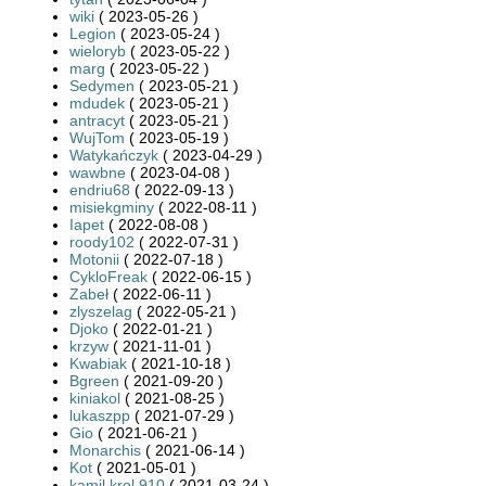
wiki
( 2023-05-26 )
Legion
( 2023-05-24 )
wieloryb
( 2023-05-22 )
marg
( 2023-05-22 )
Sedymen
( 2023-05-21 )
mdudek
( 2023-05-21 )
antracyt
( 2023-05-21 )
WujTom
( 2023-05-19 )
Watykańczyk
( 2023-04-29 )
wawbne
( 2023-04-08 )
endriu68
( 2022-09-13 )
misiekgminy
( 2022-08-11 )
Iapet
( 2022-08-08 )
roody102
( 2022-07-31 )
Motonii
( 2022-07-18 )
CykloFreak
( 2022-06-15 )
Zabeł
( 2022-06-11 )
zlyszelag
( 2022-05-21 )
Djoko
( 2022-01-21 )
krzyw
( 2021-11-01 )
Kwabiak
( 2021-10-18 )
Bgreen
( 2021-09-20 )
kiniakol
( 2021-08-25 )
lukaszpp
( 2021-07-29 )
Gio
( 2021-06-21 )
Monarchis
( 2021-06-14 )
Kot
( 2021-05-01 )
kamil.krol.910
( 2021-03-24 )