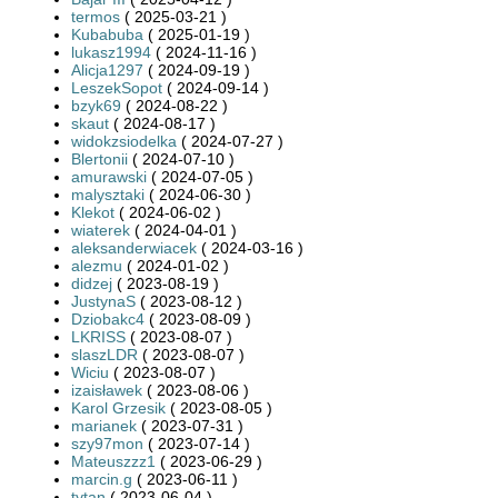
termos
( 2025-03-21 )
Kubabuba
( 2025-01-19 )
lukasz1994
( 2024-11-16 )
Alicja1297
( 2024-09-19 )
LeszekSopot
( 2024-09-14 )
bzyk69
( 2024-08-22 )
skaut
( 2024-08-17 )
widokzsiodelka
( 2024-07-27 )
Blertonii
( 2024-07-10 )
amurawski
( 2024-07-05 )
malysztaki
( 2024-06-30 )
Klekot
( 2024-06-02 )
wiaterek
( 2024-04-01 )
aleksanderwiacek
( 2024-03-16 )
alezmu
( 2024-01-02 )
didzej
( 2023-08-19 )
JustynaS
( 2023-08-12 )
Dziobakc4
( 2023-08-09 )
LKRISS
( 2023-08-07 )
slaszLDR
( 2023-08-07 )
Wiciu
( 2023-08-07 )
izaisławek
( 2023-08-06 )
Karol Grzesik
( 2023-08-05 )
marianek
( 2023-07-31 )
szy97mon
( 2023-07-14 )
Mateuszzz1
( 2023-06-29 )
marcin.g
( 2023-06-11 )
tytan
( 2023-06-04 )