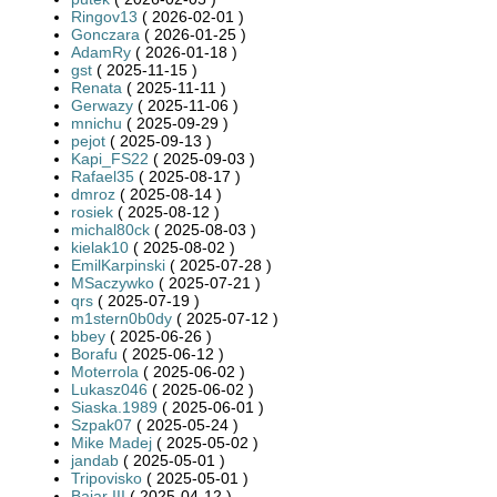
Ringov13
( 2026-02-01 )
Gonczara
( 2026-01-25 )
AdamRy
( 2026-01-18 )
gst
( 2025-11-15 )
Renata
( 2025-11-11 )
Gerwazy
( 2025-11-06 )
mnichu
( 2025-09-29 )
pejot
( 2025-09-13 )
Kapi_FS22
( 2025-09-03 )
Rafael35
( 2025-08-17 )
dmroz
( 2025-08-14 )
rosiek
( 2025-08-12 )
michal80ck
( 2025-08-03 )
kielak10
( 2025-08-02 )
EmilKarpinski
( 2025-07-28 )
MSaczywko
( 2025-07-21 )
qrs
( 2025-07-19 )
m1stern0b0dy
( 2025-07-12 )
bbey
( 2025-06-26 )
Borafu
( 2025-06-12 )
Moterrola
( 2025-06-02 )
Lukasz046
( 2025-06-02 )
Siaska.1989
( 2025-06-01 )
Szpak07
( 2025-05-24 )
Mike Madej
( 2025-05-02 )
jandab
( 2025-05-01 )
Tripovisko
( 2025-05-01 )
Bajar III
( 2025-04-12 )