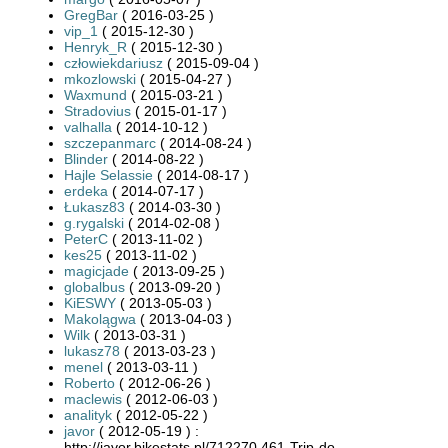
GregBar
( 2016-03-25 )
vip_1
( 2015-12-30 )
Henryk_R
( 2015-12-30 )
człowiekdariusz
( 2015-09-04 )
mkozlowski
( 2015-04-27 )
Waxmund
( 2015-03-21 )
Stradovius
( 2015-01-17 )
valhalla
( 2014-10-12 )
szczepanmarc
( 2014-08-24 )
Blinder
( 2014-08-22 )
Hajle Selassie
( 2014-08-17 )
erdeka
( 2014-07-17 )
Łukasz83
( 2014-03-30 )
g.rygalski
( 2014-02-08 )
PeterC
( 2013-11-02 )
kes25
( 2013-11-02 )
magicjade
( 2013-09-25 )
globalbus
( 2013-09-20 )
KiESWY
( 2013-05-03 )
Makolągwa
( 2013-04-03 )
Wilk
( 2013-03-31 )
lukasz78
( 2013-03-23 )
menel
( 2013-03-11 )
Roberto
( 2012-06-26 )
maclewis
( 2012-06-03 )
analityk
( 2012-05-22 )
javor
( 2012-05-19 ) :
http://javor.bikestats.pl/712270,461-Trip-do-