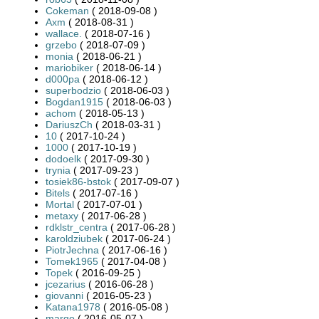
Cokeman
( 2018-09-08 )
Axm
( 2018-08-31 )
wallace.
( 2018-07-16 )
grzebo
( 2018-07-09 )
monia
( 2018-06-21 )
mariobiker
( 2018-06-14 )
d000pa
( 2018-06-12 )
superbodzio
( 2018-06-03 )
Bogdan1915
( 2018-06-03 )
achom
( 2018-05-13 )
DariuszCh
( 2018-03-31 )
10
( 2017-10-24 )
1000
( 2017-10-19 )
dodoelk
( 2017-09-30 )
trynia
( 2017-09-23 )
tosiek86-bstok
( 2017-09-07 )
Bitels
( 2017-07-16 )
Mortal
( 2017-07-01 )
metaxy
( 2017-06-28 )
rdklstr_centra
( 2017-06-28 )
karoldziubek
( 2017-06-24 )
PiotrJechna
( 2017-06-16 )
Tomek1965
( 2017-04-08 )
Topek
( 2016-09-25 )
jcezarius
( 2016-06-28 )
giovanni
( 2016-05-23 )
Katana1978
( 2016-05-08 )
margo
( 2016-05-07 )