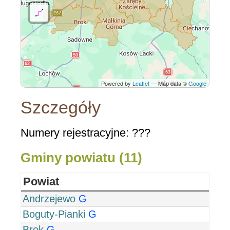
Powered by
Leaflet
— Map data ©
Google
Szczegóły
Numery rejestracyjne: ???
Gminy powiatu (11)
Powiat
Andrzejewo
G
Boguty-Pianki
G
Brok
G