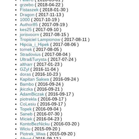
grzebo
( 2018-04-22 )
Fistaszek
( 2018-01-30 )
Dragon
( 2017-11-13 )
1000
( 2017-10-19 )
Author85
( 2017-09-19 )
kes25
( 2017-09-10 )
jorisvoorn
( 2017-08-15 )
Tropiciel Lampionow
( 2017-08-11 )
Hipcia_i_Hipek
( 2017-08-06 )
tomek
( 2017-08-05 )
Stradovius
( 2017-08-04 )
Ultra&Turysta
( 2017-07-24 )
altharr
( 2017-01-23 )
GZyl
( 2016-11-04 )
doras
( 2016-10-23 )
Kapitan Sakwa
( 2016-09-24 )
Bambo
( 2016-09-24 )
jkiczka
( 2016-09-21 )
AdamBiczak
( 2016-09-17 )
piotrekla
( 2016-09-17 )
CoLesiu
( 2016-09-17 )
Topek
( 2016-09-04 )
Saneb
( 2016-07-30 )
Miciek
( 2016-04-23 )
KontoBezNicku
( 2016-03-20 )
Wiciu
( 2015-09-20 )
Piotrek_Wwa
( 2015-09-20 )
Albert
( 2015-09-12 )