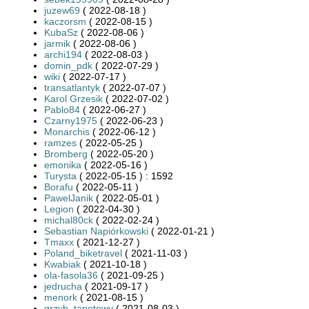
juzew69
( 2022-08-18 )
kaczorsm
( 2022-08-15 )
KubaSz
( 2022-08-06 )
jarmik
( 2022-08-06 )
archi194
( 2022-08-03 )
domin_pdk
( 2022-07-29 )
wiki
( 2022-07-17 )
transatlantyk
( 2022-07-07 )
Karol Grzesik
( 2022-07-02 )
Pablo84
( 2022-06-27 )
Czarny1975
( 2022-06-23 )
Monarchis
( 2022-06-12 )
ramzes
( 2022-05-25 )
Bromberg
( 2022-05-20 )
emonika
( 2022-05-16 )
Turysta
( 2022-05-15 ) : 1592
Borafu
( 2022-05-11 )
PawelJanik
( 2022-05-01 )
Legion
( 2022-04-30 )
michal80ck
( 2022-02-24 )
Sebastian Napiórkowski
( 2022-01-21 )
Tmaxx
( 2021-12-27 )
Poland_biketravel
( 2021-11-03 )
Kwabiak
( 2021-10-18 )
ola-fasola36
( 2021-09-25 )
jedrucha
( 2021-09-17 )
menork
( 2021-08-15 )
grzyb_tapetowy
( 2021-08-03 )