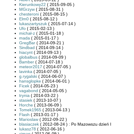
Kierunkowy22
( 2015-09-05 )
MGrzyw
( 2015-08-31 )
chesteroni
( 2015-08-15 )
Elm0
( 2015-08-12 )
lukaszartyszuk
( 2015-07-14 )
Ufo
( 2015-02-13 )
michał-z
( 2015-01-18 )
mada
( 2015-01-17 )
GregBar
( 2014-09-21 )
Sindbad
( 2014-09-14 )
hiacynt
( 2014-09-13 )
globalbus
( 2014-09-09 )
Bamber
( 2014-07-18 )
meteor2017
( 2014-07-05 )
lavinka
( 2014-07-05 )
g.rygalski
( 2014-06-07 )
hansglopke
( 2014-06-01 )
Ficek
( 2014-05-23 )
vagabond
( 2014-05-05 )
trynia
( 2014-03-22 )
stasiek
( 2013-10-07 )
Horche
( 2013-06-09 )
Tomek1965
( 2013-04-13 )
Flash
( 2013-01-17 )
Marioslaw
( 2012-09-22 )
blasiaczek
( 2012-08-24 ) : Po Mazowszu dzień I
lukasz78
( 2012-06-16 )
ciman
( 2012-06-09 )