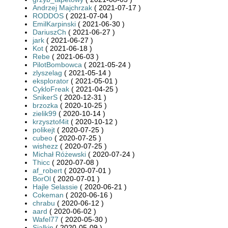
Andrzej Majchrzak
( 2021-07-17 )
RODDOS
( 2021-07-04 )
EmilKarpinski
( 2021-06-30 )
DariuszCh
( 2021-06-27 )
jark
( 2021-06-27 )
Kot
( 2021-06-18 )
Rebe
( 2021-06-03 )
PilotBombowca
( 2021-05-24 )
zlyszelag
( 2021-05-14 )
eksplorator
( 2021-05-01 )
CykloFreak
( 2021-04-25 )
SnikerS
( 2020-12-31 )
brzozka
( 2020-10-25 )
zielik99
( 2020-10-14 )
krzysztof4it
( 2020-10-12 )
polikejt
( 2020-07-25 )
cubeo
( 2020-07-25 )
wishezz
( 2020-07-25 )
Michał Różewski
( 2020-07-24 )
Thicc
( 2020-07-08 )
af_robert
( 2020-07-01 )
BorOl
( 2020-07-01 )
Hajle Selassie
( 2020-06-21 )
Cokeman
( 2020-06-16 )
chrabu
( 2020-06-12 )
aard
( 2020-06-02 )
Wafel77
( 2020-05-30 )
Sialkin
( 2020-05-09 )