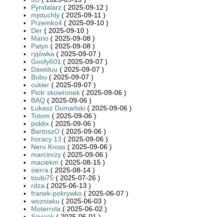
Pyndalarz
( 2025-09-12 )
mjstuchly
( 2025-09-11 )
Przemko4
( 2025-09-10 )
Der
( 2025-09-10 )
Mario
( 2025-09-08 )
Patyn
( 2025-09-08 )
ryjówka
( 2025-09-07 )
Goofy601
( 2025-09-07 )
Dawiduu
( 2025-09-07 )
Bubu
( 2025-09-07 )
cukier
( 2025-09-07 )
Piotr skowronek
( 2025-09-06 )
BAQ
( 2025-09-06 )
Łukasz Dumański
( 2025-09-06 )
Totom
( 2025-09-06 )
poldix
( 2025-09-06 )
BartoszO
( 2025-09-06 )
horacy 13
( 2025-09-06 )
Neru Kross
( 2025-09-06 )
marcinrzy
( 2025-09-06 )
maciekm
( 2025-08-15 )
sierra
( 2025-08-14 )
toubi75
( 2025-07-26 )
rdza
( 2025-06-13 )
franek-pokrywko
( 2025-06-07 )
wozniaku
( 2025-06-03 )
Moterrola
( 2025-06-02 )
Szyciak
( 2025-06-01 )