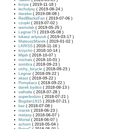
krzyw
( 2019-11-18 )
lechulysy
( 2019-08-24 )
darekw
( 2019-08-08 )
RedBlacksFan
( 2019-07-06 )
czupki
( 2019-07-02 )
wsmolak
( 2019-05-25 )
Legnar79
( 2019-05-08 )
lukasz.artyszuk
( 2019-03-17 )
MateuszMarek
( 2019-01-02 )
LKRISS
( 2018-11-16 )
krzycho
( 2018-10-14 )
Mijah
( 2018-10-07 )
michals
( 2018-10-01 )
sombra
( 2018-09-23 )
cichy_bicycle
( 2018-09-23 )
Legnar
( 2018-09-22 )
skaut
( 2018-09-22 )
Pomykacz
( 2018-09-22 )
darek.bydlos
( 2018-08-13 )
valhalla
( 2018-07-28 )
superbodzio
( 2018-07-21 )
Bogdan1915
( 2018-07-21 )
kaz
( 2018-07-08 )
marek
( 2018-06-23 )
metaxy
( 2018-06-07 )
Mortal
( 2018-06-07 )
achom
( 2018-05-04 )
PeterC
( 2018-05-01 )