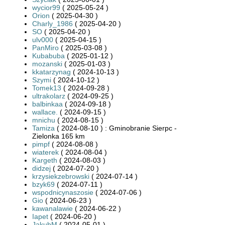
wycior99
( 2025-05-24 )
Orion
( 2025-04-30 )
Charly_1986
( 2025-04-20 )
SO
( 2025-04-20 )
ulv000
( 2025-04-15 )
PanMiro
( 2025-03-08 )
Kubabuba
( 2025-01-12 )
mozanski
( 2025-01-03 )
kkatarzynag
( 2024-10-13 )
Szymi
( 2024-10-12 )
Tomek13
( 2024-09-28 )
ultrakolarz
( 2024-09-25 )
balbinkaa
( 2024-09-18 )
wallace.
( 2024-09-15 )
mnichu
( 2024-08-15 )
Tamiza
( 2024-08-10 ) : Gminobranie Sierpc -
Zielonka 165 km
pimpf
( 2024-08-08 )
wiaterek
( 2024-08-04 )
Kargeth
( 2024-08-03 )
didzej
( 2024-07-20 )
krzysiekzebrowski
( 2024-07-14 )
bzyk69
( 2024-07-11 )
wspodnicynaszosie
( 2024-07-06 )
Gio
( 2024-06-23 )
kawanalawie
( 2024-06-22 )
Iapet
( 2024-06-20 )
JakubM
( 2024-05-01 )