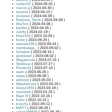
roody102
( 2024-05-01 )
marcin.g
( 2024-04-30 )
torpeda
( 2024-04-13 )
zeusjoan
( 2024-04-08 )
Radosny_Smok
( 2024-04-08 )
WujTom
( 2024-04-06 )
kambis
( 2024-04-05 )
Julofly
( 2024-02-19 )
Hub1916
( 2023-10-09 )
fenter
( 2023-09-29 )
siwusek198
( 2023-09-24 )
mambalaga_
( 2023-09-02 )
Schabek
( 2023-08-15 )
pedziwiatr
( 2023-08-02 )
Wagabunda
( 2023-07-31 )
Skibiksus
( 2023-07-27 )
Pionier43
( 2023-07-10 )
wuen
( 2023-06-26 )
edytq
( 2023-06-08 )
wieloryb
( 2023-05-03 )
Watykańczyk
( 2023-04-29 )
lukasz1994
( 2023-03-18 )
marianek
( 2023-01-25 )
Bajar III
( 2022-10-16 )
Kolec
( 2022-10-15 )
krzychu
( 2022-09-12 )
MW77
( 2022-08-28 )
sebek199909
( 2022-08-28 )