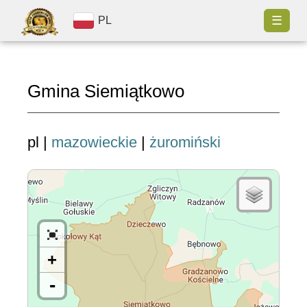
☰
PL
Gmina Siemiątkowo
pl |
mazowieckie
|
żuromiński
+
-